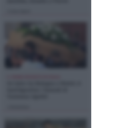
Garofalo, Amadio e Pierini
Icaro Sport
di
IL 19ENNE DECEDUTO IN PUGLIA
Un lutto tra Bologna e Rimini. A
Sant'Agostino i funerali di
Tommaso Ugolini
Redazione
di