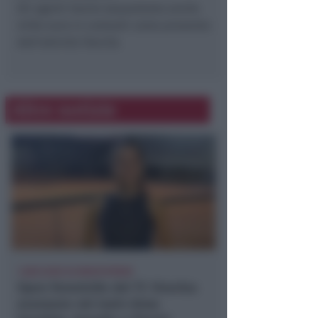
Gli agenti hanno sequestrato anche
mille euro in contanti come provento
dell’attività illecità.
Altre notizie
1.000 EURO DI MONTEPREMI
Open femminile del TC Viserba:
avanzano nel main-draw