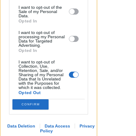
This information may also be disclosed
I want to opt-out of the
by us to third parties on the IAB’s List of
Lamberto Abbati
di
Sale of my Personal
Downstream Participants that may
Data.
further disclose it to other third parties.
Opted In
I want to opt-out of
processing my Personal
Data for Targeted
Advertising.
Opted In
I want to opt-out of
Collection, Use,
Retention, Sale, and/or
Sharing of my Personal
Data that Is Unrelated
with the Purposes for
which it was collected.
Opted Out
CONFIRM
Data Deletion
Data Access
Privacy
Policy