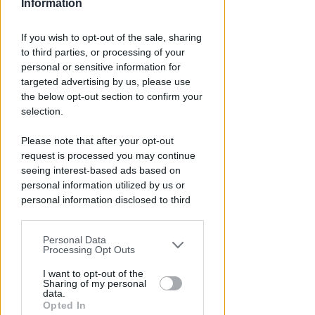
Information
IL CASO NON SI SGONFIA
If you wish to opt-out of the sale, sharing
Video su tik-tok. Il 5 Stelle
to third parties, or processing of your
incalza: Lega chiarisce su natura
personal or sensitive information for
del profilo
targeted advertising by us, please use
the below opt-out section to confirm your
Redazione
di
selection.
Please note that after your opt-out
request is processed you may continue
seeing interest-based ads based on
personal information utilized by us or
personal information disclosed to third
parties prior to your opt-out.
Personal Data
You may separately opt-out of the further
Processing Opt Outs
disclosure of your personal information
RAID NOTTURNO IN SPIAGGIA
by third parties on the IAB’s list of
I want to opt-out of the
Furti nei chioschi tra Bellariva e
Sharing of my personal
downstream participants.
data.
Marebello: "Rubati cibo e
Opted In
alcolici"