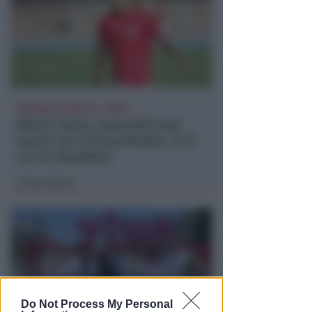
INGRESSO LIBERO AL "NERI"
Rimini Calcio: mercoledì test
match con il Roncofreddo. Il 23
con lo Steadfast
Icaro Sport
di
Do Not Process My Personal