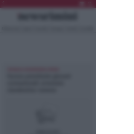
Ultima Ora
Sport
Sociale
Europa
Eventi
Località
CRONACA NEWSRIMINI RIMINI
Faceva prostituire giovani
connazionali: arrestato
clandestino rumeno