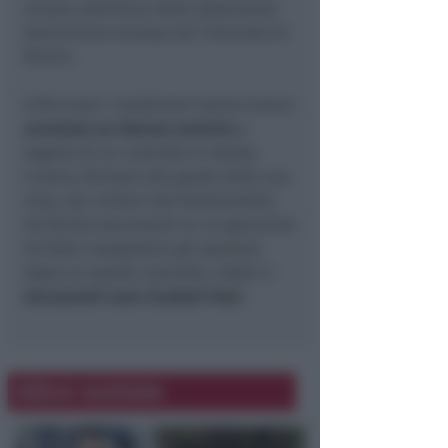
misura restrittiva della detenzione
domiciliare emessa dal Tribunale di
Rimini.
A Riccione i Carabinieri hanno invece
arrestato un 26enne tunisino
a
seguito di un controllo in strada.
L’uomo, fermato alla guida della sua
auto, dai militari del Radiomobile
ha fornito documenti la cui genuinità
ha fatto insospettire gli operanti.
Dopo un rapido controllo, infatti,
i
documenti sono risultati falsi.
Altre notizie