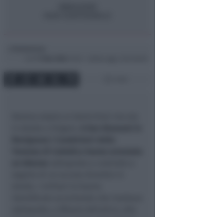
Redazione
di
Lun
11 Nov 2024
13:23 ~ ultimo agg. 2 Giu 00:30
1 min
Doveva essere ai domiciliari ma era
in strada a litigare.
A San Giovanni in
Marignano i Carabinieri della
Tenenza di Cattolica hanno arrestato
un 60enne
sottoposto a controllo a
seguito di un acceso diverbio in
strada. I militari lo hanno
identificato accertando che risultava
sottoposto, a Misano Adriatico, alla