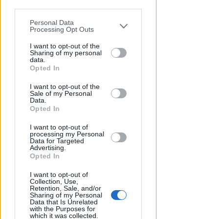
parties prior to your opt-out.
Personal Data
You may separately opt-out of the further
Processing Opt Outs
disclosure of your personal information
by third parties on the IAB’s list of
I want to opt-out of the
Sharing of my personal
downstream participants.
data.
Opted In
I GENITORI ORIGINARI DI RIMINI
This information may also be disclosed
Muore a 19 anni Tommaso
I want to opt-out of the
by us to third parties on the IAB’s List of
Ugolini, nipote della consigliera
Sale of my Personal
Downstream Participants that may
Data.
regionale
further disclose it to other third parties.
Opted In
Redazione
di
I want to opt-out of
processing my Personal
Data for Targeted
Advertising.
Opted In
I want to opt-out of
Collection, Use,
Retention, Sale, and/or
Sharing of my Personal
Data that Is Unrelated
with the Purposes for
which it was collected.