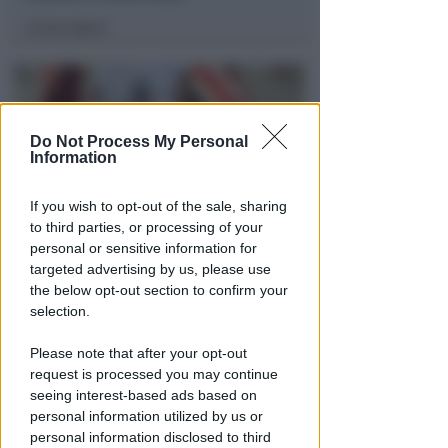
Icaro Sport
di
Do Not Process My Personal
Information
If you wish to opt-out of the sale, sharing
to third parties, or processing of your
personal or sensitive information for
DRAMMA IN MARE
targeted advertising by us, please use
Stroncato in acqua da un
the below opt-out section to confirm your
malore, turista 65enne perde la
selection.
vita a Riccione
Please note that after your opt-out
Lamberto Abbati
di
request is processed you may continue
seeing interest-based ads based on
personal information utilized by us or
personal information disclosed to third