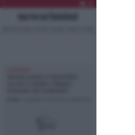
Ultima Ora
Sport
Sociale
Europa
Eventi
Località
IN VALCONCA
Doveva essere ai domiciliari
ma era in strada a litigare.
Arrestato dai Carabinieri
In foto
: i carabinieri di Riccione (repertorio)