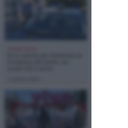
VACANZA TRAGICA
Va in caserma per denunciare la
scomparsa del marito, ma
scopre che è morto
Lamberto Abbati
di