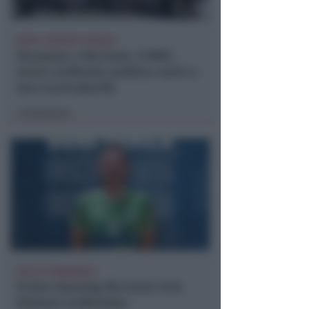
DOPO I RECENTI EPISODI
Sicurezza a Riccione. Il M5S:
serve confronto politico serio e
non scaricabarile
Redazione
di
VOLLEY B MASCHILE
Prime Cleaning Riccione: Evis
Dishani confermato