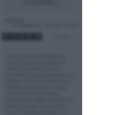
Redazione
di
Gio
11 Nov 2004
19:20 ~ ultimo agg. 11 Mag 00:22
1 min
Due di loro (il terzo fungeva da
“palo”)intorno alle 19, armati di
pistola e cacciavite, si erano
introdotti in un appartamento di via
Mantova a Rimini, occupato da tre
cittadine sud-americane, e dopo
aver minacciato e percosso i
presenti erano fuggiti con 500 euro, 7
telefoni cellulari e alcuni monili
d’oro. Il secondo colpo alle 21 in