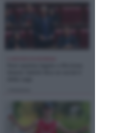
IL DEPUTATO PD INTERROGA
Post razzista legato a Riccione.
Gnassi: Salvini dica se social è
della Lega
Redazione
di