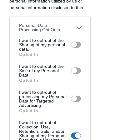
personal information utilized by us or
personal information disclosed to third
parties prior to your opt-out.
Personal Data
You may separately opt-out of the further
Processing Opt Outs
disclosure of your personal information
by third parties on the IAB’s list of
I want to opt-out of the
Sharing of my personal
downstream participants.
data.
Opted In
This information may also be disclosed
BOLOGNESE E NON SOLO
I want to opt-out of the
by us to third parties on the IAB’s List of
Controlli nelle colonie
Sale of my Personal
Downstream Participants that may
abbandonate: due denunce per
Data.
further disclose it to other third parties.
Opted In
invasione arbitraria
I want to opt-out of
Redazione
di
processing my Personal
Data for Targeted
Advertising.
Opted In
I want to opt-out of
Collection, Use,
Retention, Sale, and/or
Sharing of my Personal