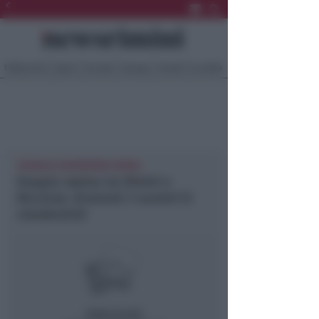
Ultima Ora
Sport
Sociale
Europa
Eventi
Località
CRONACA NEWSRIMINI RIMINI
Doppia rapina tra Rimini e
Riccione. Arrestati 3 uomini (2
clandestini)