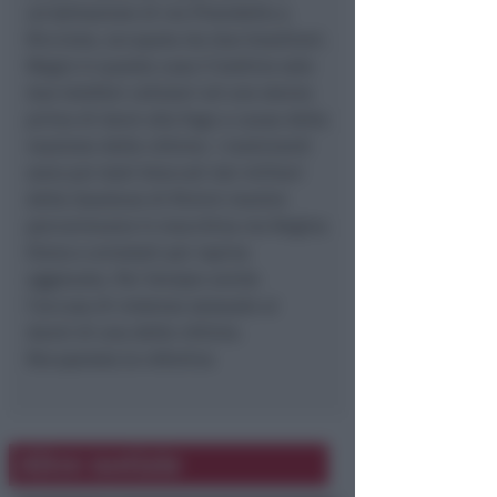
un’abitazione di via Pirandello a
Riccione, occupata da due brasiliani.
Magro in questo caso il bottino solo
due telefoni cellulari ed uno stereo
prima di darsi alla fuga a causa della
reazione delle vittime. I malviventi
sono poi stati bloccati dai militari
della Questura di Rimini mentre
percorrevano in macchina via Regina
Elena e arrestati per rapina
aggravata. Per Verejan anche
l’accusa di violenza sessuale ai
danni di una delle vittime.
Recuperata la refurtiva
Altre notizie