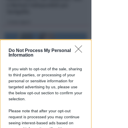
e Bertani indisponibili per
Senigallia
Icaro Sport
di
Do Not Process My Personal
Information
If you wish to opt-out of the sale, sharing
to third parties, or processing of your
personal or sensitive information for
targeted advertising by us, please use
ISCRIZIONI SINO A FINE AGOSTO
the below opt-out section to confirm your
Numeri in forte crescita per la
selection.
Scuola Vela dello Yacht Club
Rimini
Please note that after your opt-out
request is processed you may continue
FOTO
Icaro Sport
di
seeing interest-based ads based on