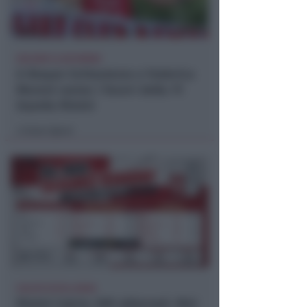
GOLDEN CLUB RIMINI
A Brayan Schiaratura e Federica
Moroni vanno i favori della 7ª
Guarda Rimini
Icaro Sport
di
CALCIO ECCELLENZA
Rimini Calcio: 509 abbonati. Nisi