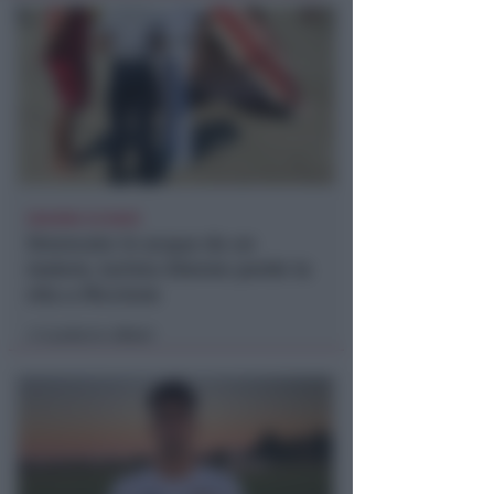
DRAMMA IN MARE
Stroncato in acqua da un
malore, turista 65enne perde la
vita a Riccione
Lamberto Abbati
di