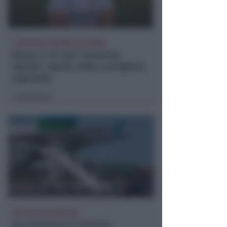
I GENITORI ORIGINARI DI RIMINI
Muore a 19 anni Tommaso
Ugolini, nipote della consigliera
regionale
Redazione
di
UN 2026 SPARTIACQUE
Un semestre in crescita.