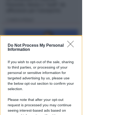
Presente, futuro e "nodi" da
affrontare per l'aeroporto
Andrea Polazzi
di
Do Not Process My Personal
Information
If you wish to opt-out of the sale, sharing
to third parties, or processing of your
personal or sensitive information for
targeted advertising by us, please use
"SCEMPIO INTOLLERABILE"
the below opt-out section to confirm your
Piano Spiaggia. Spina (FdI):
selection.
cemento e spese in più per i
concessionari
Please note that after your opt-out
request is processed you may continue
Redazione
di
seeing interest-based ads based on