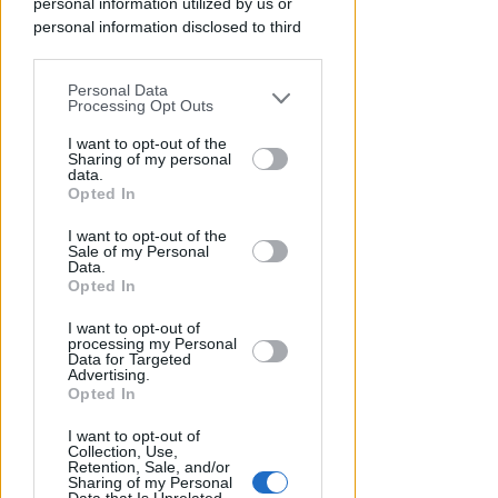
personal information utilized by us or
personal information disclosed to third
parties prior to your opt-out.
Personal Data
You may separately opt-out of the further
Processing Opt Outs
disclosure of your personal information
by third parties on the IAB’s list of
I want to opt-out of the
Sharing of my personal
downstream participants.
data.
Opted In
This information may also be disclosed
ANNI DI MINACCE E SOPRUSI
I want to opt-out of the
by us to third parties on the IAB’s List of
Colluttazione in albergo per
Sale of my Personal
Downstream Participants that may
difendere la madre: figlio fa
Data.
further disclose it to other third parties.
Opted In
arrestare il padre
I want to opt-out of
Lamberto Abbati
di
processing my Personal
Data for Targeted
Advertising.
Opted In
I want to opt-out of
Collection, Use,
Retention, Sale, and/or
Sharing of my Personal