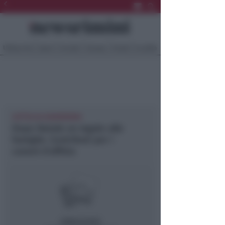
Ultima Ora
Sport
Sociale
Europa
Eventi
Località
CATTOLICA NEWSRIMINI
Dopo Natale un regalo alle
famiglie. Contributi per i
canoni d’affitto