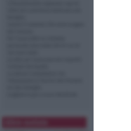
Il finanziamento regionale coprirà
l’85% del contributo destinato alle
famiglie,
mentre il restante 15% verrà erogato
dal Comune.
Per l’anno 2004 le richieste
pervenute sono state 201 di cui 20
non sono state
accolte per mancanza dei requisiti
richiesti dal bando.
La somma complessiva che
l’Assessorato ai Servizi alle Persone
ed alle Famiglie
erogherà è pari a Euro 165.872,00.
Altre notizie