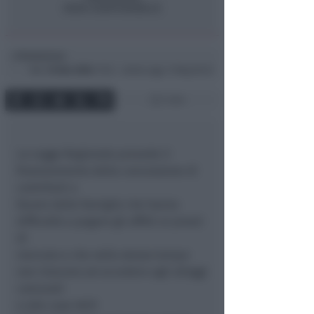
Redazione
di
Mar
16 Nov 2004
17:52 ~ ultimo agg. 11 Mag 00:32
1 min
La Legge Regionale prevede il
finanziamento della concessione di
contributi a
favore delle famiglie che hanno
difficoltà a pagare gli affitti ai prezzi
di
mercato e che nello stesso tempo
non riescono ad accedere agli alloggi
comunali
e alle case IACP.