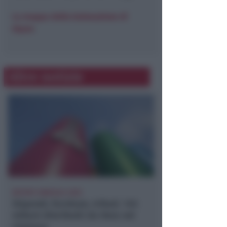
La mappa della balneazione di
Arpae
.
Altre notizie
REPORT ANNUALE 2025
Stipendi, forniture, tributi. 145
milioni distribuiti da Hera nel