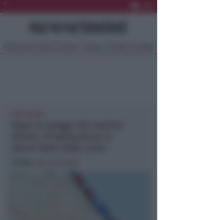
Ultima Ora
Sport
Sociale
Europa
Eventi
Località
PER 18 ORE
Dopo le piogge del mattino
divieto di balneazione in
alcuni tratti della costa
In foto
: dal sito Arpae