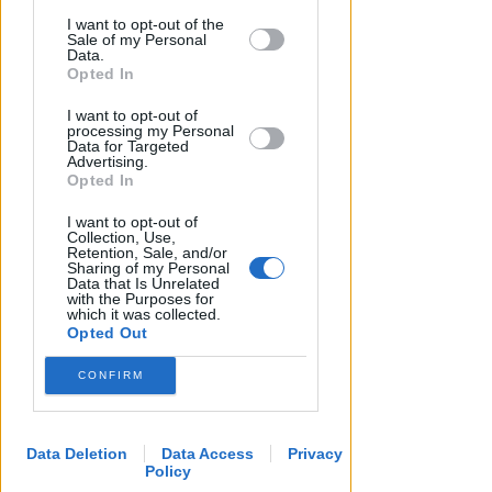
This information may also be disclosed
I want to opt-out of the
by us to third parties on the IAB’s List of
Redazione
di
Sale of my Personal
Downstream Participants that may
Data.
further disclose it to other third parties.
Opted In
I want to opt-out of
processing my Personal
Data for Targeted
Advertising.
Opted In
I want to opt-out of
Collection, Use,
Retention, Sale, and/or
Sharing of my Personal
Data that Is Unrelated
with the Purposes for
which it was collected.
Opted Out
CONFIRM
Data Deletion
Data Access
Privacy
Policy