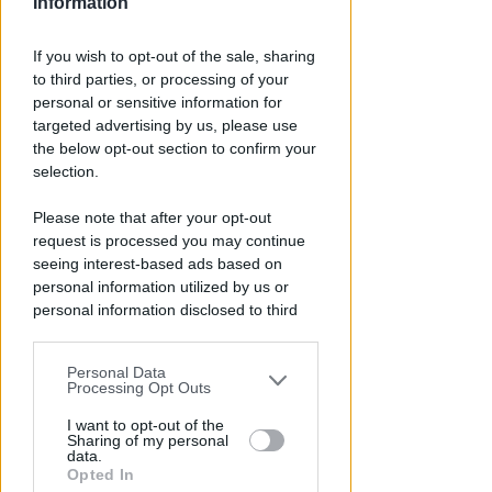
Information
OSSERVATORIO CGIL INCA
If you wish to opt-out of the sale, sharing
Allarme infortuni sul lavoro a
to third parties, or processing of your
Rimini: +13% nel primo semestre
personal or sensitive information for
dell'anno
targeted advertising by us, please use
the below opt-out section to confirm your
Redazione
di
selection.
Please note that after your opt-out
request is processed you may continue
seeing interest-based ads based on
personal information utilized by us or
personal information disclosed to third
parties prior to your opt-out.
Personal Data
You may separately opt-out of the further
Processing Opt Outs
disclosure of your personal information
APPROVATO DAL CDA
by third parties on the IAB’s list of
I want to opt-out of the
Dati in crescita nella semestrale
Sharing of my personal
downstream participants.
data.
di IEG, stime al rialzo per
Opted In
l'esercizio 2026