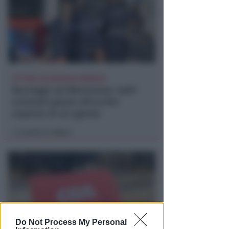
VITTIMA UN ANZIANO RIMINESE
Borseggi sul Metromare, ladri
arrestati grazie all'occhio
esperto di un agente
Lamberto Abbati
di
Do Not Process My Personal