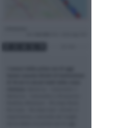
Redazione
di
Mer
3 Giu 2026
14:54 ~ ultimo agg. 15:07
1 min
I rovesci delle prime ore di oggi
hanno causato divieti di balneazione
di 18 ore in alcuni tratti della costa
riminese
. Bellariva - Colonnella 1;
Bellariva - Colonnella 2; Rivazzurra -
Rodella; Miramare - Rio Asse Nord;
Riccione - Rio Asse Sud. I divieti si
esauriranno, a seconda dei luoghi,
tra la notte e le prime ore di oggi.