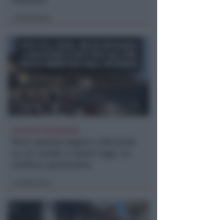
riminese
Redazione
di
RICHIESTA SPIEGAZIONI
Post razzista legato a Riccione
su un canale a nome Lega. La
sindaca: gravissimo
Redazione
di