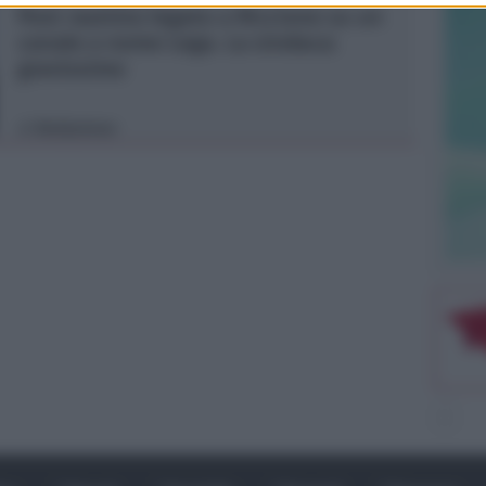
Post razzista legato a Riccione su un
canale a nome Lega. La sindaca:
gravissimo
Redazione
di