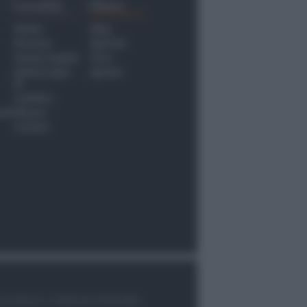
Località
Menu
Rimini
Blog
Riccione
Speciali
Santarcangelo
Fiera
Bellaria Igea
Agrinet
M.
Cattolica
nti
Misano
Coriano
le di Rimini n.7/2003 del 07/05/2003,