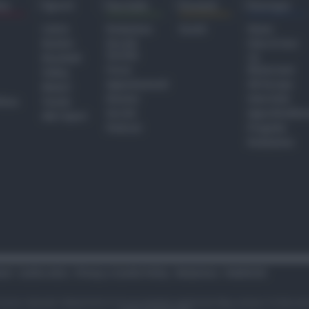
ra
Sport
Sociale
Eventi
Europa
Calcio
Redazione
Eventi
Home
Basket
Perché
Fake & Fact
Sociale
Baseball
TG
Focus
Newsroom
Volley
Appuntamenti
GR Europa
Motori
Dossier
Interviste
hiesa
Tennis
Servizi
Approfondime
Altri Sport
Podcast
Progetto
Redazione
tari
Codice etico
Privacy e Cookie Policy
Redazione
Pubblicità
i sono riservati. Newsrimini.it è una testata registrata Reg. presso il tribuna