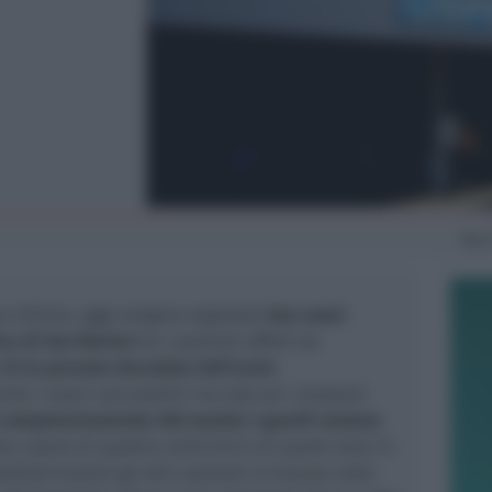
Mar
a vittime, oggi vengono segnalati
due nuovi
ca di San Marino
tra i pazienti affetti da
o
34 le persone decedute dall’avvio
nche i nuovi casi positivi ma solo sei i tamponi
 complessivamente 202 mentre i guariti restano
te calano di quattro unità (44) e di questi sono 14
abile) mentre gli altri pazienti si trovano nelle