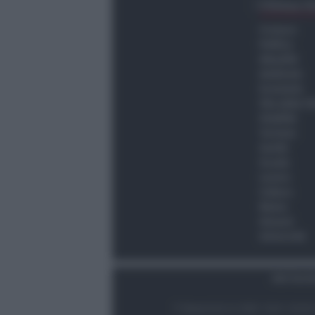
Ultima O
Cronaca
Politica
Attualità
Ambiente
Economia
Vita della C
Viabilità
Turismo
Sanità
Scuola
Lavoro
Cultura
Meteo
Giovani
Università
Dati Socie
© Newsrimini.it 2025. Tutti i diritt