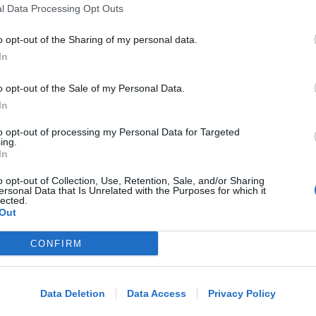
l Data Processing Opt Outs
Icaro Sport
FOTO
di
o opt-out of the Sharing of my personal data.
In
CALCIO SAMMARINESE
FC Domagnano, presentata la nuova
o opt-out of the Sale of my Personal Data.
squadra, la stagione 2026/'27 ha
In
inizio
to opt-out of processing my Personal Data for Targeted
ing.
Icaro Sport
FOTO
di
In
o opt-out of Collection, Use, Retention, Sale, and/or Sharing
REPORT ANNUALE 2025
ersonal Data that Is Unrelated with the Purposes for which it
lected.
Stipendi, forniture, tributi. 145
Out
milioni distribuiti da Hera nel
riminese
CONFIRM
Me
Redazione
di
LEGGI
Data Deletion
Data Access
Privacy Policy
RICHIESTA SPIEGAZIONI