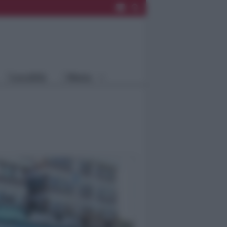
Rimini
Blog
Riccione
Speciali
Santarcangelo
Fiera
Bellaria Igea
Agrinet
M.
Cattolica
Misano
Località
Menu
Coriano
Rimini
Blog
Riccione
Speciali
Santarcangelo
Fiera
Bellaria Igea M.
Agrinet
Cattolica
Misano
Coriano