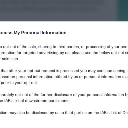
dell’ospedale. 98 invece le dimissioni (due quelle
ttive sono 388 (28 operatori sanitari e sette le
ocess My Personal Information
to opt-out of the sale, sharing to third parties, or processing of your per
formation for targeted advertising by us, please use the below opt-out s
FEDERAZIONE SAMMARINESE TENNIS
 selection.
San Marino Junior Open, definite le
semifinale dei singolari
 that after your opt-out request is processed you may continue seeing i
ased on personal information utilized by us or personal information dis
 prior to your opt-out.
Icaro Sport
di
rately opt-out of the further disclosure of your personal information by
he IAB’s list of downstream participants.
CONS
Taranto 2026, Valentina Venerucci e
tion may also be disclosed by us to third parties on the IAB’s List of 
Jacopo Frisoni i due portabandiera
 that may further disclose it to other third parties.