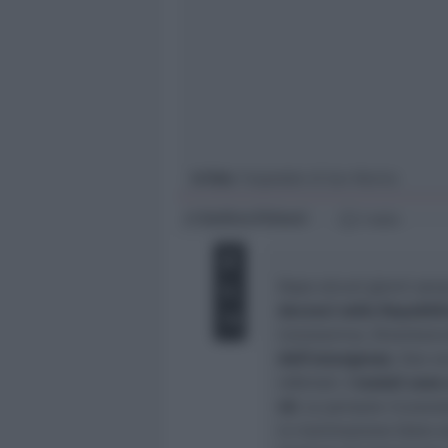
Giovani
Università
In foto
: l’ospedale di San Marino
Andrea Polazzi
di
1 min
Dopo alcuni giorni senz
decessi nella Repubbli
Coronavirus. Diventan
dell’emergenza
. Due a
refertati.
I malati sono
40
. Le persone ricovera
in rianimazione (dato st