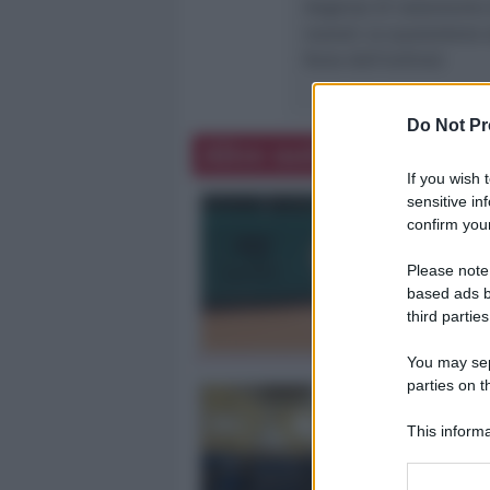
degenze di isolamento 
nuove). Le quarantene a
forze dell’ordine).
Do Not Pr
Altre notizie
If you wish 
sensitive in
confirm your
Please note
based ads b
third parties
You may sepa
parties on t
This informa
Participants