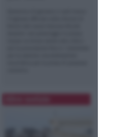
Domenica 22 gennaio ci sarà invece
l’ingresso ufficiale nella diocesi di
Rimini del nuovo Vescovo Nicolò
Anselmi: nel pomeriggio in piazza
Cavour un breve saluto alla città e
poi la processione fino in Cattedrale
per la solenne concelebrazione
eucaristica per la presa di possesso
canonico.
Altre notizie