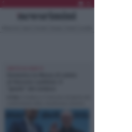
Ultima Ora
Sport
Sociale
Europa
Eventi
Località
DIRETTA SU ICARO TV
Domenica la Messa di saluto
al Vescovo Lambiasi. Il
“grazie” del sindaco
In foto
: Il sindaco e il Vescovo nel giorno del
conferimento della cittadinanza onoraria