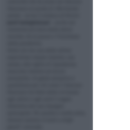
comunità che ha avuto nel Vescovo
Francesco un punto di riferimento
solido
– scrive il sindaco di Rimini
Jamil Sadegholvaad
–
anche nel
momento più duro della storia
recente, tra la paura e l’incertezza
della pandemia.
Porto con me una delle ultime
esperienze vissute insieme: una
serata, alla vigilia di Capodanno,
trascorsa insieme ad alcuni
senzatetto. Un gesto semplice e
quotidiano per chi come il Vescovo
Francesco ha fatto della vicinanza
agli ultimi e agli umili il segno
distintivo del suo impegno
episcopale. Per questo e molto altro,
domani saremo in tanti a dirgli
grazie
” conclude.