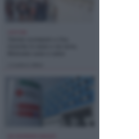
LIETO FINE
13enne scompare a riva,
ricerche in mare e via terra.
Ritrovato sano e salvo
Lamberto Abbati
di
DUE INFERMIERE INDAGATE