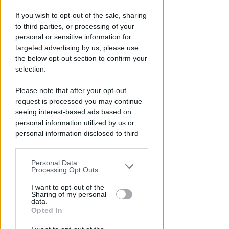
If you wish to opt-out of the sale, sharing
to third parties, or processing of your
personal or sensitive information for
targeted advertising by us, please use
the below opt-out section to confirm your
selection.
Please note that after your opt-out
request is processed you may continue
PIAZZA TRE MARTIRI
seeing interest-based ads based on
Aspettando papa Leone, una
personal information utilized by us or
ligaza in piazza Tre Martiri
personal information disclosed to third
parties prior to your opt-out.
Redazione
di
Personal Data
You may separately opt-out of the further
Processing Opt Outs
disclosure of your personal information
by third parties on the IAB’s list of
I want to opt-out of the
Sharing of my personal
downstream participants.
data.
Opted In
This information may also be disclosed