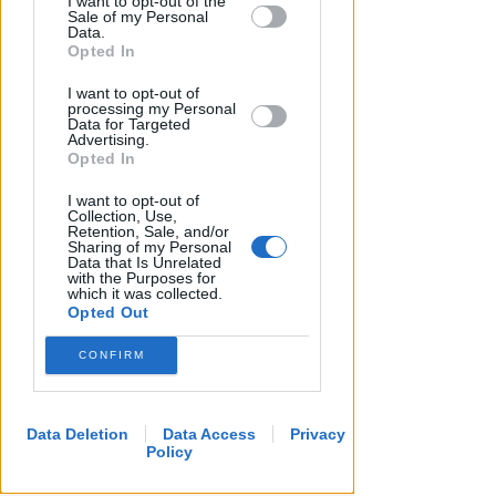
I want to opt-out of the
by us to third parties on the IAB’s List of
Sale of my Personal
Downstream Participants that may
Data.
further disclose it to other third parties.
Opted In
CRER FIGC LND
I want to opt-out of
Ecco i gironi di Eccellenza:
processing my Personal
Data for Targeted
Rimini nel B, l'Ars Et Labor è nel
Advertising.
girone A
Opted In
I want to opt-out of
VIDEO
Icaro Sport
di
Collection, Use,
Retention, Sale, and/or
Sharing of my Personal
Data that Is Unrelated
with the Purposes for
which it was collected.
Opted Out
CONFIRM
Data Deletion
Data Access
Privacy
Policy