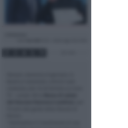
Redazione
di
Sab
7 Gen 2023
13:32 ~ ultimo agg. 6 Giu 10:26
1 min
Domani, domenica 8 gennaio, in
Basilica Cattedrale a Rimini sarà
celebrata alle 16.30 (diretta su Icaro
TV – canale 18) la
Messa di saluto
del Vescovo Francesco Lambiasi
, per
15 anni alla guida della Diocesi di
Rimini.
“
Gratitudine è il sentimento di una