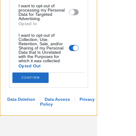
Dati in crescita nella semestrale
I want to opt-out of
di IEG, stime al rialzo per
processing my Personal
Data for Targeted
l'esercizio 2026
Advertising.
Opted In
Redazione
di
I want to opt-out of
Collection, Use,
Retention, Sale, and/or
Sharing of my Personal
Data that Is Unrelated
with the Purposes for
which it was collected.
Opted Out
CONFIRM
Data Deletion
Data Access
Privacy
Policy