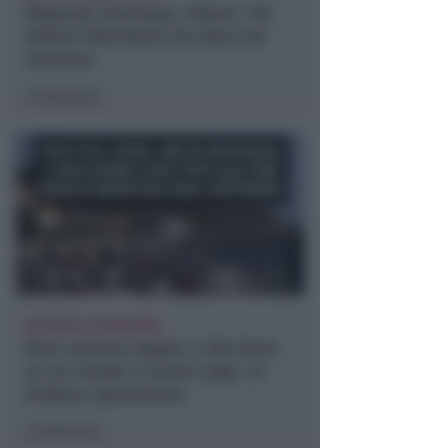
Stipendi, forniture, tributi. 145
milioni distribuiti da Hera nel
riminese
Redazione
di
RICHIESTA SPIEGAZIONI
Post razzista legato a Riccione
su un canale a nome Lega. La
sindaca: gravissimo
Redazione
di