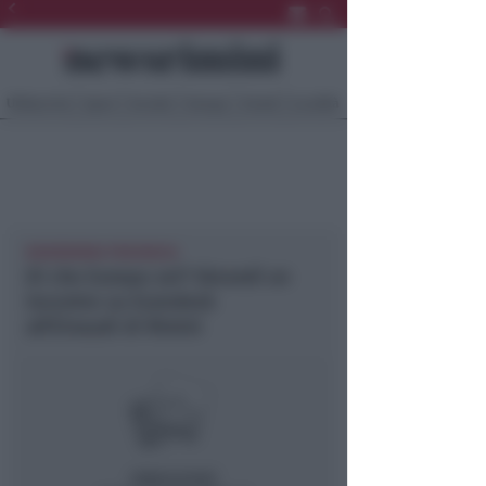
Ultima Ora
Sport
Sociale
Europa
Eventi
Località
NEWSRIMINI PROVINCIA
Di che Europa sei? Giovedì un
incontro su Eurodesk
all’Einaudi di Rimini