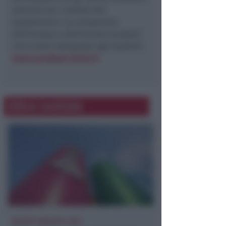
aderenti ed i risultati del
questionario “La conoscenza
dell’Europa e dell’Unione Europea”
che è stato sottoposto agli studenti.
www.eurodesk.rimini.it
Altre notizie
REPORT ANNUALE 2025