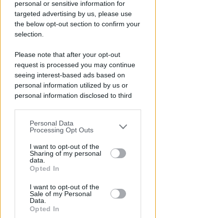
personal or sensitive information for
targeted advertising by us, please use
the below opt-out section to confirm your
selection.
OSSERVATORIO CGIL INCA
Please note that after your opt-out
Allarme infortuni sul lavoro a
request is processed you may continue
Rimini: +13% nel primo semestre
seeing interest-based ads based on
dell'anno
personal information utilized by us or
personal information disclosed to third
Redazione
di
parties prior to your opt-out.
Personal Data
You may separately opt-out of the further
Processing Opt Outs
disclosure of your personal information
by third parties on the IAB’s list of
I want to opt-out of the
Sharing of my personal
downstream participants.
data.
Opted In
This information may also be disclosed
I want to opt-out of the
by us to third parties on the IAB’s List of
Sale of my Personal
Downstream Participants that may
Data.
further disclose it to other third parties.
Opted In
APPROVATO DAL CDA