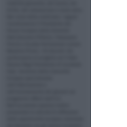
mobilità giovanile, del lavoro, dei
diritti, del volontariato e tanto altro.
Nel corso della mattinata i ragazzi
incontreranno il Presidente del
Forum Europeo della Gioventù
Dott.Giacomo Filibeck, l’Assessore
Prov.le a Scuola-Formazione-Lavoro
Massimo Pironi, i 20 docenti che
partecipano al progetto ed il Dott.
Ramon Magi Presidente di Eurodesk
Italy -struttura della Comunità
Europea specializzata
nell’informazione e
nell’orientamento dei giovani sui
programmi offerti dall’U.E.
Nell’occasione saranno inoltre
presentate le attività di diffusione
delle opportunità europee realizzate
dal Network con gli Istituti Scolastici