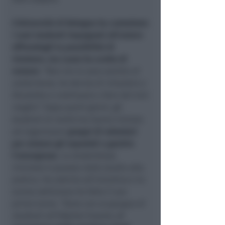
L’Università di Bologna ha contattato
i suoi studenti impegnati all’estero
offrendogli la possibilità di
rientrare, ma Laura ha scelto di
restare:
“Non me la sono sentita di
andarmene, ho deciso di rimanere a
Bruxelles e continuare a fare del mio
meglio”
. Dopo pochi giorni, gli
studenti di medicina hanno iniziato
ad organizzare
gruppi di volontari
per aiutare gli ospedali a gestire
l’emergenza
. La studentessa
riminese è passata dallo studio alla
pratica. Ha aderito all’iniziativa e la
scorsa settimana ha fatto il suo
primo turno:
“Sono con un gruppo di
studenti all’Hôpital Erasme,
ci