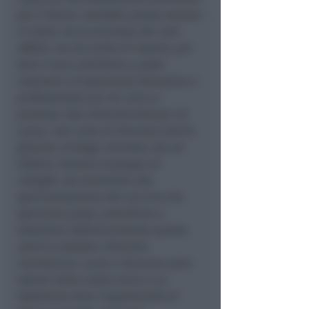
per il futuro. Sarebbe potuta tornare
in Italia, tra la sicurezza dei suoi
affetti, ma ha scelto di restare, per
dare il suo contributo e poter
maturare un’esperienza formativa e
professionale per lei unica e
preziosa. Non dimentichiamoci di
Laura, così come di Giacomo Gorini,
giovane virologo riminese che ad
Oxford, insieme al gruppo di
colleghi, sta lavorando alla
sperimentazione del vaccino che
speriamo possa contribuire a
debellare definitivamente questo
nemico subdolo chiamato
Coronavirus. Laura e Giacomo sono
talenti della nostra terra a cui
dobbiamo dare l’opportunità di