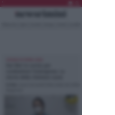
Ultima Ora
Sport
Sociale
Europa
Eventi
Località
GIOVANI IN PRIMA LINEA
Dai libri in corsia per
combattere l’emergenza. La
storia della riminese Laura
In foto
: Laura Ceccarelli (foto tratta da Unibo
Magazine)