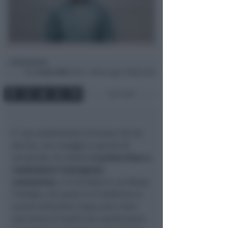
Redazione
di
Gio
16 Apr 2020
16:46 ~ ultimo agg. 27 Mag 22:26
4 min
E’ una studentessa riminese che ha
deciso, con coraggio e spirito di
vocazione, di andare
in prima linea a
combattere l’emergenza
coronavirus
. E lo ha fatto in un Paese,
il Belgio, nel quale si è trasferita lo
scorso settembre dopo aver vinto
una borsa di studio per partecipare