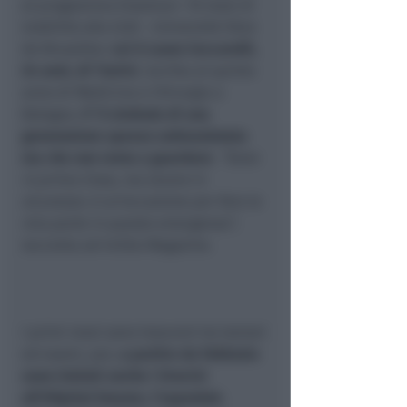
al programma Erasmus+: 10 mesi di
mobilità alla ULB – Université libre
de Bruxelles.
Lei è Laura Ceccarelli,
24 anni, di Trarivi
, iscritta al quinto
anno di Medicina e Chirurgia a
Bologna.
E’ il simbolo di una
generazione spesso sottovalutata
ma che non resta a guardare
.
“Sono
in prima linea, ma lavoro in
sicurezza: è un’occasione per fare la
mia parte in questa emergenza”
,
racconta ad Unibo Magazine.
I primi mesi sono trascorsi tra lezioni
ed esami, poi,
a partire da febbraio
sono iniziati anche i tirocini
all’Hôpital Erasme,
l’ospedale