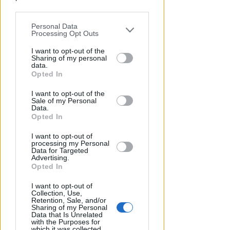
parties prior to your opt-out.
Personal Data
You may separately opt-out of the further
Processing Opt Outs
disclosure of your personal information
by third parties on the IAB’s list of
I want to opt-out of the
Sharing of my personal
downstream participants.
data.
Opted In
This information may also be disclosed
I want to opt-out of the
by us to third parties on the IAB’s List of
Sale of my Personal
VITTIMA UN ANZIANO RIMINESE
Downstream Participants that may
Data.
Borseggi sul Metromare, ladri
further disclose it to other third parties.
Opted In
arrestati grazie all'occhio
esperto di un agente
I want to opt-out of
processing my Personal
Data for Targeted
Lamberto Abbati
di
Advertising.
Opted In
I want to opt-out of
Collection, Use,
Retention, Sale, and/or
Sharing of my Personal
Data that Is Unrelated
with the Purposes for
which it was collected.