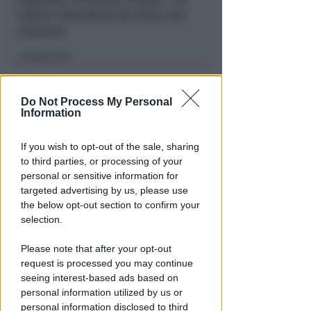
milioni distribuiti da Hera nel
riminese
Redazione
di
Do Not Process My Personal
Information
If you wish to opt-out of the sale, sharing
to third parties, or processing of your
personal or sensitive information for
targeted advertising by us, please use
the below opt-out section to confirm your
RICHIESTA SPIEGAZIONI
selection.
Post razzista legato a Riccione
su un canale a nome Lega. La
Please note that after your opt-out
sindaca: gravissimo
request is processed you may continue
seeing interest-based ads based on
Redazione
di
personal information utilized by us or
personal information disclosed to third