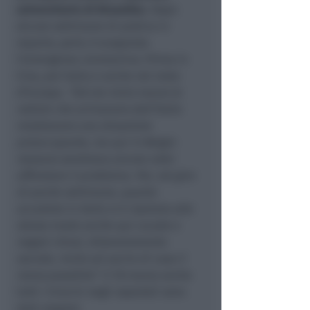
universitario di Bruxelles
. Dopo
alcune settimane di pratica in
reparto, però, è scoppiata
l’emergenza coronavirus. Prima in
Cina, poi Italia e anche nel resto
d’Europa.
“Già da inizio marzo le
notizie che arrivavano dall’Italia
mostravano una situazione
preoccupante, ma qui in Belgio
nessuno sembrava ancora voler
affrontare il problema. Poi, nel giro
di poche settimane, quanto
accaduto in Italia si è ripetuto allo
stesso modo anche qui: scuole e
negozi chiusi, distanziamento
sociale, invito ad uscire di casa il
meno possibile”
. Il 18 marzo anche
tutti i tirocini negli ospedali sono
stati sospesi.