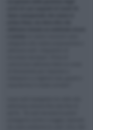
occupiamo della gestione degli
arrivi di casi sospetti di Covid-19
.
Sono consapevole che siamo in
prima linea, ma devo dire che
abbiamo trovato un ambiente sicuro
e sereno
: le nostre mansioni sono
adeguate alla nostra preparazione e
abbiamo tutti i dispositivi di
sicurezza necessari. Prima di
cominciare abbiamo fatto un corso
di formazione per imparare a
indossare e a togliere tuta, guanti e
mascherina in modo corretto”.
Laura sarà impegnata tre volte alla
settimana almeno fino alla fine di
aprile.
“Se sarà necessario potrei
proseguire anche a maggio, dipende
da come andranno le cose”
, dice. Nel