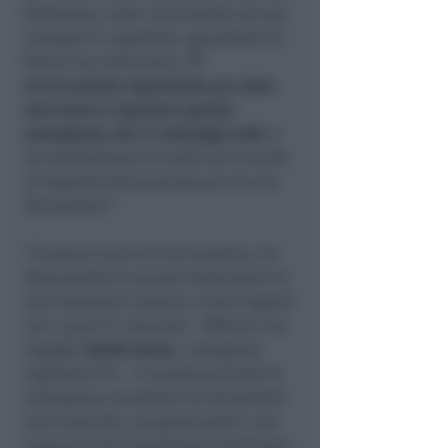
frattempo, resta concentrata sul suo
impegno in ospedale, guardando al
futuro con ottimismo:
“
È
un’occasione importante per dare
una mano a superare questa
emergenza che ci coinvolge tutti
, e
da studentessa di medicina è anche
un’opportunità preziosa per la mia
formazione”.
“Conosco
Laura
sin da bambina, ha
frequentato la scuola elementare di
San Salvatore insieme a tanti ragazzi
con i quali è cresciuta
– afferma con
orgoglio
Nadia Rossi
, consigliera
regionale Pd –
In questo periodo di
emergenza mondiale ha dimostrato
una maturità, una generosità e una
capacità che trasmettono ottimismo