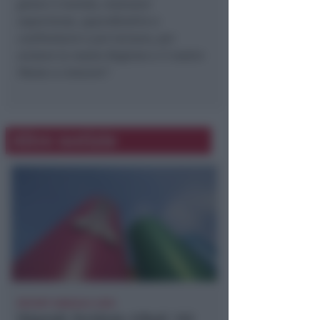
girare il mondo, maturare
esperienze, approfondire e
confrontarsi e poi tornare, per
aiutare la nostra Regione e il nostro
Paese a crescere”
.
Altre notizie
REPORT ANNUALE 2025
Stipendi, forniture, tributi. 145