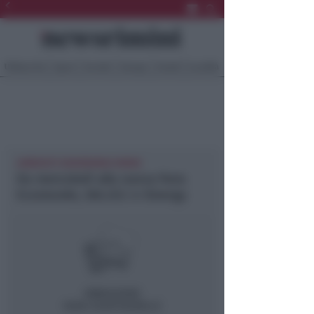
Ultima Ora
Sport
Sociale
Europa
Eventi
Località
AMBIENTE NEWSRIMINI RIMINI
Da mercoledì alla nuova fiera
Ecomondo, SAL.V.E.! e Sinergy