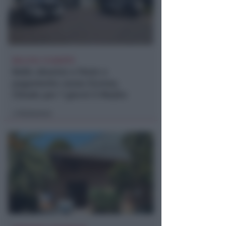
DALL'8 AL 15 AGOSTO
Ballo abusivo e feste a
pagamento senza licenza.
Chiude per 7 giorni il Mojito
Redazione
di