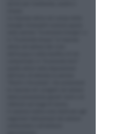
servizi per l’ambiente, analisi e
misura.
Le imprese attive nel campo delle
energie rinnovabili avranno spazio
nella sezione “Ecomondo Energia”; e
in “Ecomondo Acqua” le imprese
attive nel settore del ciclo
dell’acqua e nella bonifica di siti
contaminati; in “Ecomondo Aria”
quelle attive nella depurazione
dell’aria. Al debutto la sezione
“Rischi e Sicurezza”, che presenterà
le imprese ed i progetti nel settore
della prevenzione grandi rischi e di
infortuni sul luogo di lavoro.
Ci saranno inoltre aree dedicate agli
organismi istituzionali del settore
ambientale e all’editoria
specializzata.