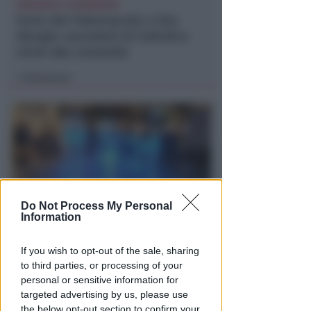
INDAGANO I CARABINIERI
Furto del Tabernacolo a San
Giorgio: sacerdoti di Cattolica
vicini alla comunità
Redazione
di
Do Not Process My Personal
Information
NEL CUORE DI VIALE CECCARINI
Spettacoli di acqua, luci e
If you wish to opt-out of the sale, sharing
to third parties, or processing of your
musica per la piazzetta del Faro
personal or sensitive information for
a Riccione
targeted advertising by us, please use
the below opt-out section to confirm your
Redazione
di