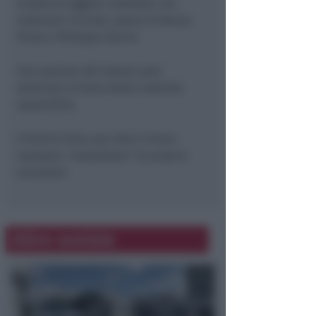
mostra di oggetti realizzati con
materiali riciclati, opere di Renzo
Piano e Philippe Starck.
Una sezione del Salone sarà
dedicata al tema della mobilità
sostenibile.
E Rimini Fiera, per dare il buon
esempio, “neutralizza” le proprie
emissioni.
Altre notizie