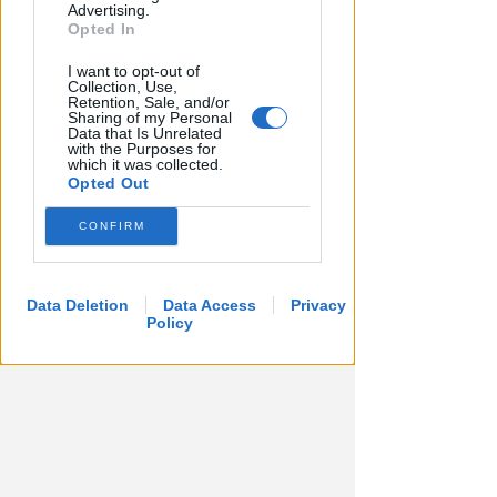
Advertising.
Opted In
I want to opt-out of
Collection, Use,
Retention, Sale, and/or
FERITI E LOCALE DEVASTATO
Sharing of my Personal
Maxi rissa in un locale di viale
Data that Is Unrelated
with the Purposes for
Vespucci: sette le persone
which it was collected.
denunciate
Opted Out
Redazione
di
CONFIRM
Data Deletion
Data Access
Privacy
Policy