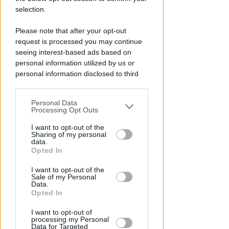
selection.
Please note that after your opt-out
request is processed you may continue
seeing interest-based ads based on
personal information utilized by us or
personal information disclosed to third
parties prior to your opt-out.
Personal Data
You may separately opt-out of the further
Processing Opt Outs
disclosure of your personal information
VOLLEY C FEMMINILE
Giada Godenzoni torna al
by third parties on the IAB’s list of
I want to opt-out of the
Sharing of my personal
downstream participants.
Riviera Volley
data.
Opted In
Icaro Sport
di
This information may also be disclosed
I want to opt-out of the
by us to third parties on the IAB’s List of
Sale of my Personal
Downstream Participants that may
Data.
further disclose it to other third parties.
Opted In
I want to opt-out of
processing my Personal
Data for Targeted