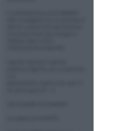
In contemporanea ad ECOMONDO
2004 si svolgeranno la 2a edizione di
SAL.V.E.!, salone triennale dedicato
al veicolo industriale ecologico e
SINERGY 2004 LE RETI
TECNOLOGICHE IN MOSTRA.
Ingresso: operatori e grande
pubblico; biglietto, per una giornata
€ 10.
Abbonamento 4 giorni € 28. orari: 9 –
18, ultimo giorno 9 – 17
L’8a EDIZIONE DI ECOMONDO
In programma ECOFATTO,