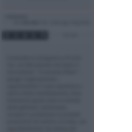
Redazione
di
Mar
2 Nov 2004
11:46 ~ ultimo agg. 11 Mag 00:08
2 min
Ecomondo si svilupperà su 70 mila
mq. con 800 aziende articolate in
macrosettori. “Ecomondo Rifiuti” –
spiega l’organizzazione –
rappresenterà il cuore espositivo e
storico della manifestazione, dove
troveranno spazio tutte le aziende
della gestione, trattamento,
recupero e produzione di prodotti
provenienti da materia riciclata, con
approfondimenti nel settore dei