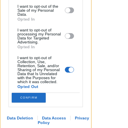
This information may also be disclosed
I want to opt-out of the
by us to third parties on the IAB’s List of
Sale of my Personal
Downstream Participants that may
Data.
further disclose it to other third parties.
Opted In
I want to opt-out of
LE DECISIONI DEL GIUDICE
processing my Personal
Furti sul lungomare di marina
Data for Targeted
Advertising.
centro. Le Volanti arrestano
Opted In
quattro giovani
I want to opt-out of
Redazione
di
Collection, Use,
Retention, Sale, and/or
Sharing of my Personal
Data that Is Unrelated
with the Purposes for
which it was collected.
Opted Out
CONFIRM
Data Deletion
Data Access
Privacy
Policy