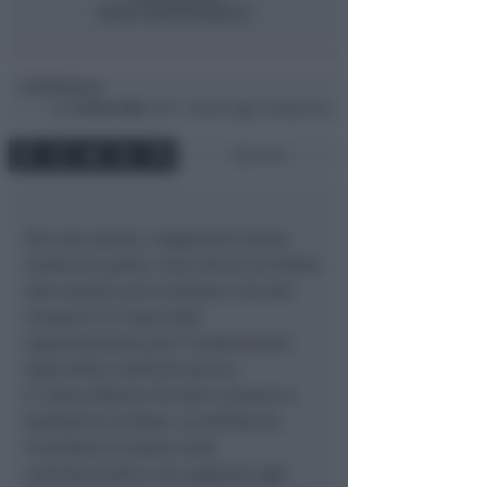
Redazione
di
Lun
22 Nov 2004
13:41 ~ ultimo agg. 11 Mag 00:44
2 min
Per una serata i negozianti hanno
messo da parte i loro timori di fronte
alla sempre più evidente crisi dei
consumi e si sono dati
appuntamento per il tradizionale
Galà della Confcommercio.
E’ stata Alberta Ferretti a tenere a
battesimo la festa. La stilista ha
ricordato di essere nata
commerciante e ha augurato agli