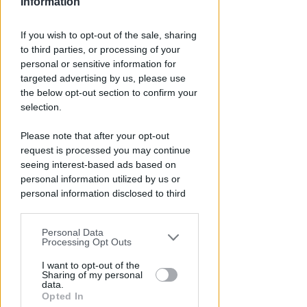
Information
If you wish to opt-out of the sale, sharing
to third parties, or processing of your
personal or sensitive information for
targeted advertising by us, please use
the below opt-out section to confirm your
selection.
Please note that after your opt-out
request is processed you may continue
DI NUOVO ACCESSIBILE DA MAGGIO
Il Bosco delle Grazie: a
seeing interest-based ads based on
personal information utilized by us or
Covignano un luogo per
personal information disclosed to third
rifugiarsi nella natura
parties prior to your opt-out.
Redazione
di
Personal Data
You may separately opt-out of the further
Processing Opt Outs
disclosure of your personal information
by third parties on the IAB’s list of
I want to opt-out of the
Sharing of my personal
downstream participants.
data.
Opted In