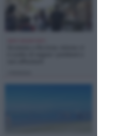
DOPO I RECENTI FATTI
Sicurezza a Riccione. Azione: si
è scelto di negare i problemi e
non affrontarli
Redazione
di