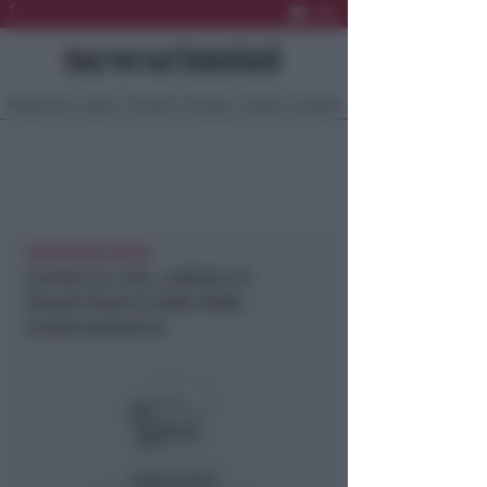
Ultima Ora
Sport
Sociale
Europa
Eventi
Località
NEWSRIMINI RIMINI
Contro la crisi…sabato al
Grand Hotel il Galà della
Confcommercio