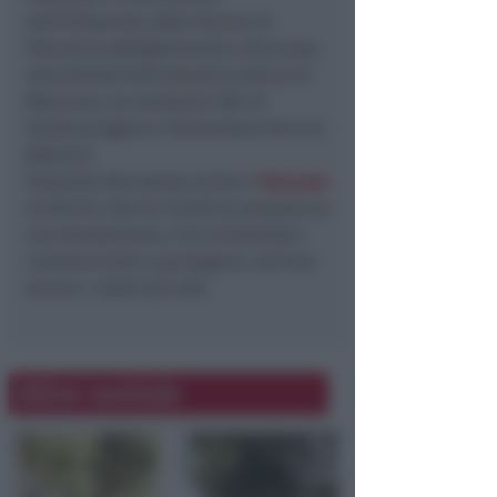
dell’Edilpunto, Aldo Terenzi di
Petronius abbigliamento a Riccione,
Vera Biondi dell’omonima ottica di
Morciano, la Lombardi CNC di
Santarcangelo e l’alimentare Ferri di
Bellaria.
Presente alla serata anche il
Vescovo
di Rimini che ha rivolto ai presenti la
sua benedizione, e ha richiamato i
commercianti a perseguire, nel loro
lavoro, i valori più alti.
Altre notizie