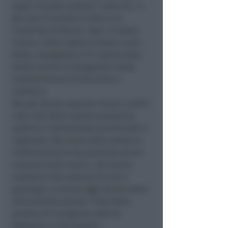
ospiti di poter portare, come lei, in
giro per il mondo il nome e la
creatività di Rimini. Non c’è stato,
invece, l’altro ospite d’onore Lucio
Dalla, impegnato in Tv. Hanno dato
forfait anche le delegazioni della
Confcommercio di Riccione e
Cattolica.
Ma per alcune assenze illustri, molti i
volti noti delle realtà economica,
politica e istituzionale provinciale e
regionale. Nel corso della serata la
Confcommercio ha premiato alcuni
commercianti storici, che hanno
resistito a fasi alterne di crisi e
guadagni, e ancora oggi danno lustro
all’economia locale: l’Ilde della
piadina di Covignano, Marina
Podeschi e Lina Gandini