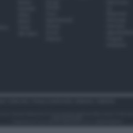
Basket
Perché
Fake & Fact
Sociale
Baseball
TG
Focus
Newsroom
Volley
Appuntamenti
GR Europa
Motori
Dossier
Interviste
hiesa
Tennis
Servizi
Approfondime
Altri Sport
Podcast
Progetto
Redazione
tari
Codice etico
Privacy e Cookie Policy
Redazione
Pubblicità
i sono riservati. Newsrimini.it è una testata registrata Reg. presso il tribuna
P.IVA 01310450406
“newsrimini.it” è un marchio depositato con n° RN2013C000454