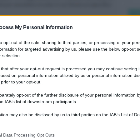
o per escludere le aree in cui hanno un specifico
la posizione sul progetto del Comune:
“i cittadini
ocess My Personal Information
o le proprie origini non hanno più nulla dei loro
 e tradizione, non sono più nomadi, non sono più
to opt-out of the sale, sharing to third parties, or processing of your per
formation for targeted advertising by us, please use the below opt-out s
sono pochissimi i giostrai, chi lavora fa i medesimi
 selection.
ini riminesi, dall’operaio al lavapiatti. Il Sinti di
nizio del secolo scorso e di cinquant’anni fa. E
 that after your opt-out request is processed you may continue seeing i
endere di vivere isolati e in gruppi familiari
ased on personal information utilized by us or personal information dis
to, devono integrarsi con la comunità riminese,
 prior to your opt-out.
 i comportamenti, e pertanto devono soggiornare
zione come tutti. Non si può pretendere di avere
rately opt-out of the further disclosure of your personal information by
he IAB’s list of downstream participants.
 cui ottenere a spese della collettività un modulo
ad una villetta. Non è solo una questione
Me
tion may also be disclosed by us to third parties on the IAB’s List of 
tività deve affrontare, ma sopratutto una
 that may further disclose it to other third parties.
LEGGI
 azione un processo di effettiva integrazione
unità cittadina, quella riminese sempre aperta e
l Data Processing Opt Outs
lture e sensibilità valoriali. Le microaree rischiano