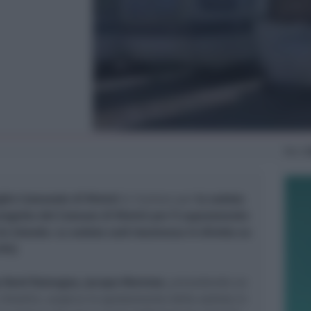
Mer
3
iglio Comunale di Rimini
si riunisce per
la seduta
rogetto del Comune di Rimini per il superamento
a Islanda. La seduta sarà trasmessa in diretta su
14).
ga Nord Romagna, Jacopo Morrone
, prevedendo un
 cittadini, auspica lo spostamento della seduta in