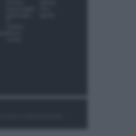
Riccione
Speciali
Santarcangelo
Fiera
Bellaria Igea
Agrinet
M.
Cattolica
nti
Misano
Coriano
le di Rimini n.7/2003 del 07/05/2003,