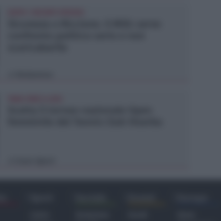
DOPO I RECENTI EPISODI
Sicurezza a Riccione. Il M5S: serve
confronto politico serio e non
scaricabarile
Redazione
di
TANA VINCE A JESI
Scatta il torneo nazionale Open
femminile del Tennis Club Viserba
Icaro Sport
di
ra
Sport
Sociale
Eventi
Europa
Calcio
Redazione
Eventi
Home