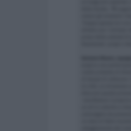
un luogo più capiente. 
della Giunta.
“Mi augur
maturi gli ennesimi rit
“troppo spesso lui o la 
diretto con i riminesi.
prova della volontà di 
finalmente i propri citt
Gennaro Mauro, capogr
auspica una partecipazi
corale protesta di dive
di Gnassi di collocare i
la città. La minoranza 
bloccare questo provved
manifestare il proprio 
un sit-in colorito e ch
coinvolgere da provocaz
un dato di fatto incont
atteggiamento dei consi