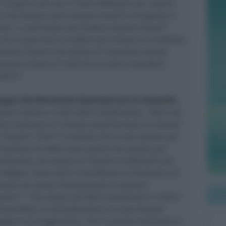
E auspica che non ci siano defezioni tra i banchi
o che domani sera nessuno manchi all’appello o
ardi, a cominciare dal Sindaco Andrea Gnassi”
Lisi si sono dati di nebbia per evitare un confronto
 Domani hanno l’occasione di riscattarsi dando
questa Giunta di invertire la rotta e ascoltare
adini.”
uppo del Movimento Nazionale per la Sovranità
,
one nutrita e civile della cittadinanza:
“Solo una
rse centinaia di riminesi potrà fermare la volontà
 cittadini “Sinti” in diverse micro aree sparse per
consiliare ha fatto tutto quello che poteva per
imento, ora spetta ai cittadini mobilitarsi per
sdegno. Invito tutti a manifestare civilmente con
iassoso ma senza intemperanze e lasciarsi
ioni”. “Che esiste una forte contrarietà in città è
rovertibile, la dimostrazione e lo stucchevole
glieri di maggioranza, che in queste settimane si