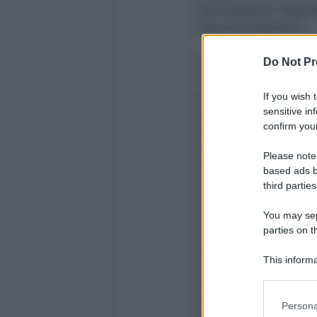
sono adoperati litigand
interesse elettorale”.
E poi torna a ribadire 
Do Not Pr
“Sinti” pur rivendicand
costumi, comportamenti
If you wish 
sensitive in
dediti all’artigianato, 
confirm your
lavori degli altri cittad
oggi non è quello dell’i
Please note
quindi non possono pret
based ads b
come nel lontano passa
third parties
accettarne le regole e
all’interno di un’abita
You may sepa
parties on t
delle aree pubbliche su
abitativo assimilabile 
This informa
economica che la collet
Participants
necessità di mettere in
all’interno di una com
Persona
tollerante a tutte le cu