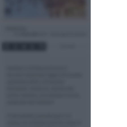
Redazione
di
Ven
20 Giu 2025
14:26 ~ ultimo agg. 28 Lug 02:46
3 min
Sembra in dirittura d’arrivo il
decreto indennizzi legato all’annosa
questione delle concessioni
demaniali. Anche se, stando alle
prime reazioni, non sembra l’arrivo
auspicato dai balneari.
Il documento, previsto per il 31
marzo, ha richiesto qualche mese in