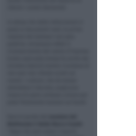
anche l’intenzione del Governo di
ridurre i canoni demaniali.
In attesa che dalle indiscrezioni si
passi ai documenti reali, le prime
reazioni dei balneari non sono
positive: reclamano infatti il
riconoscimento del valore d’impresa
(come assicurato tempo fa anche dal
ministro Salvini) mentre ricordano di
non aver mai chiesto sconti sui
canoni. I comuni, che da tempo
attendono il decreto, auspicano
invece di avere certezze a breve per
poter finalmente lavorare sui bandi.
Dure le parole del
senatore del
MoVimento 5 Stelle Marco Croatti
:
“
Dopo che sarà calato il sipario