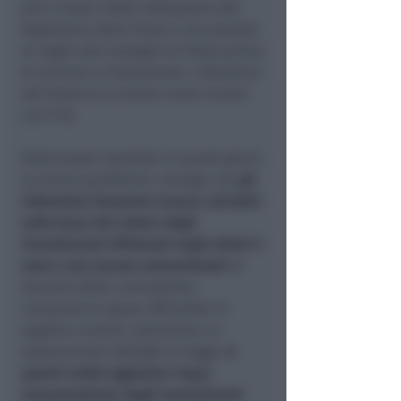
più: è stato infatti sottoposto alla
Ragioneria dello Stato e ora passerà
al vaglio del Consiglio di Stato prima
di arrivare in Parlamento. L’obiettivo
del Governo è evitare nuovi scontri
con l’UE.
Dalle bozze riportate in questi giorni
su alcuni quotidiani, emerge che
gli
indennizzi dovranno essere calcolati
sulla base del valore degli
investimenti effettuati negli ultimi 5
anni e non ancora ammortizzati
al
termine della concessione,
comprese le spese affrontate in
seguito a eventi calamitosi o a
sopravvenuti obblighi di legge.
A
questi andrà aggiunta l’equa
remunerazione degli investimenti