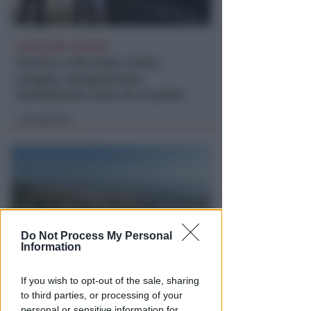
USATA COME "RIFUGIO"
Terrore a Riccione: botte,
sangue, inseguimento.
Vandalizzata auto di un prete
Redazione
di
Do Not Process My Personal
Information
APPROVATO IN CONSIGLIO
If you wish to opt-out of the sale, sharing
Piano arenile, ok a variante:
to third parties, or processing of your
personal or sensitive information for