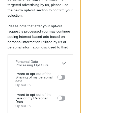
terrazze, piscine scoperte e
targeted advertising by us, please use
destagionalizzazione
the below opt-out section to confirm your
Redazione
di
selection.
Please note that after your opt-out
request is processed you may continue
seeing interest-based ads based on
personal information utilized by us or
personal information disclosed to third
parties prior to your opt-out.
Personal Data
You may separately opt-out of the further
Processing Opt Outs
disclosure of your personal information
GLI EVENTI DI FERRAGOSTO
by third parties on the IAB’s list of
I want to opt-out of the
Sharing of my personal
Riccione, la sindaca Angelini:
downstream participants.
data.
"Obbiettivo un milione di arrivi
Opted In
entro il 2028"
This information may also be disclosed
I want to opt-out of the
by us to third parties on the IAB’s List of
Sale of my Personal
Redazione
di
Downstream Participants that may
Data.
further disclose it to other third parties.
Opted In