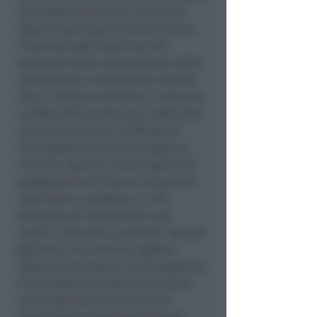
UE è stata perentoria in merito e
dopo che gli stessi balneari hanno
rinunciato agli indennizzi nel
momento della sottoscrizione della
concessione; è soprattutto assurdo
che il comparto balneare, arroccato
a difesa dello status quo, abbia fino
ad ora rinunciato a confrontarsi
sull’aspetto davvero nevralgico e
cruciale, ossia su come le gare che
assegneranno le future concessioni
riusciranno a scegliere e a far
emergere gli imprenditori più
capaci, innovativi, preparati. Questo
governo in tre anni ha regalato
soltanto incertezza e la conseguenza
è che nessuno investe più un euro
nelle imprese sull’arenile con