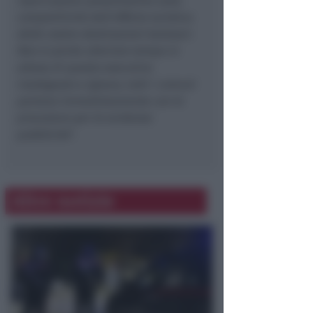
ripercussioni pesantissime sulla
competitività dell’offerta turistica
delle nostre destinazioni balneari.
Non si perda ulteriore tempo in
attesa di questo esecutivo
inadeguato e ignavo, tutti i comuni
partano immediatamente con le
procedure per le evidenze
pubbliche
”.
Altre notizie