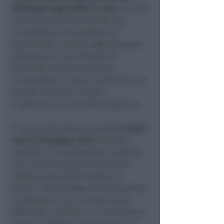
effettuati negli ultimi 5 anni
. Si terrà
conto di quelli strumentali alla
concessione e da trasferire ai
subentranti, conformi agli strumenti
urbanistici e non amovibili e
funzionali all’esercizio della
concessione. Il nuovo concessionario
avrà sei mesi per saldare
l’indennizzo al precedente gestore.
I Comuni che dovranno indire
le gare
entro il 30 giugno 2027
dovranno
chiedere al concessionario uscente,
con almeno 90 giorni di anticipo
rispetto alla pubblicazione, di
fornire l’elenco degli investimenti da
considerare e su cui l’ente potrà
effettuare verifiche. E ci sarebbe poi