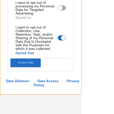
I want to opt-out of
processing my Personal
Data for Targeted
Advertising.
Opted In
I want to opt-out of
Collection, Use,
Retention, Sale, and/or
Sharing of my Personal
Data that Is Unrelated
A VISERBA
with the Purposes for
which it was collected.
Stesso appartamento, ancora
Opted Out
droga (in frigo) ma cambia
l'arrestato
CONFIRM
Redazione
di
Data Deletion
Data Access
Privacy
Policy