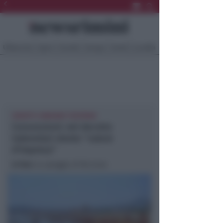
Ultima Ora
Sport
Sociale
Europa
Eventi
Località
CROATTI: INDEGNO TEATRINO
Concessioni: nel decreto
indennizzi niente "valore
d'impresa"
In foto
: la spiaggia di Riccione