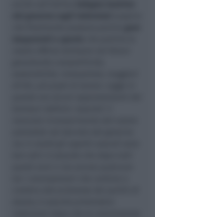
anche sull’ultimo
indegno teatrino
del governo sugli indennizzi
auspico
che finalmente possano partire
gare
trasparenti e aperte
che portino la
nostra offerta balneare nel futuro
garantendo competitività,
sostenibilità, innovazione, maggiori
diritti, più posti di lavoro. Leggo in
queste ore alcuni rappresentanti dei
balneari definire ‘assurdo’ il
mancato riconoscimento del valore
aziendale nel decreto del governo
ma in realtà gli aspetti assurdi sono
ben altri: è assurdo che dopo tutti
questi anni ci sia ancora qualcuno
tra i concessionari che continui a
credere alle promesse dei partiti di
destra; è assurdo pretendere
indennizzi dopo che la commissione