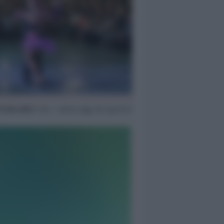
19 Giu 2025
11:44 ~ ultimo agg. 28 Lug 01:31