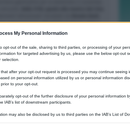
imere gratitudine per la dedizione e il prezioso
 comunità.
Dalle 21.10, spazio alla musica dal vivo
,
erventi istituzionali introdotti da
Renato Gosti
,
tura comprensoriale ANCeSCAO di Rimini. Dopo i
ndaco Jamil Sadegholvaad, dell’assessore alla
ocess My Personal Information
tian Gianfreda e del presidente nazionale
 la serata entra nel vivo con le esibizioni, tra gli
to opt-out of the sale, sharing to third parties, or processing of your per
Mauro Ferrara, le Sirene Danzanti e gli Sciucaren.
formation for targeted advertising by us, please use the below opt-out s
 selection.
 that after your opt-out request is processed you may continue seeing i
ased on personal information utilized by us or personal information dis
 prior to your opt-out.
POLLINI PARA DUE RIGORI
Il Rimini batte 4-1 la Vigor Senigallia
rately opt-out of the further disclosure of your personal information by
nel primo test precampionato
he IAB’s list of downstream participants.
tion may also be disclosed by us to third parties on the IAB’s List of 
 that may further disclose it to other third parties.
Icaro Sport
FOTO
di