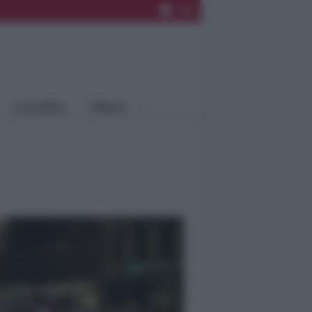
Rimini
Blog
Riccione
Speciali
Santarcangelo
Fiera
Bellaria Igea
Agrinet
M.
Cattolica
Misano
Località
Menu
Coriano
Rimini
Blog
Riccione
Speciali
Santarcangelo
Fiera
Bellaria Igea M.
Agrinet
Cattolica
Misano
Coriano