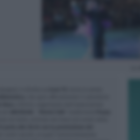
Gio
giugno), in diretta su
Icaro TV
, torna la serata
lkloristica
, che apre ufficialmente il calendario
e Rosa
a Rimini, organizzata dall'associazione
ciali
ANCESCAO
. “
Rimini Folk
” trasformerà
Piazza
sta da ballo, animata dai brani più amati della
Si parte alle 20.45 con la premiazione dei
i centri sociali, ai quali l’amministrazione