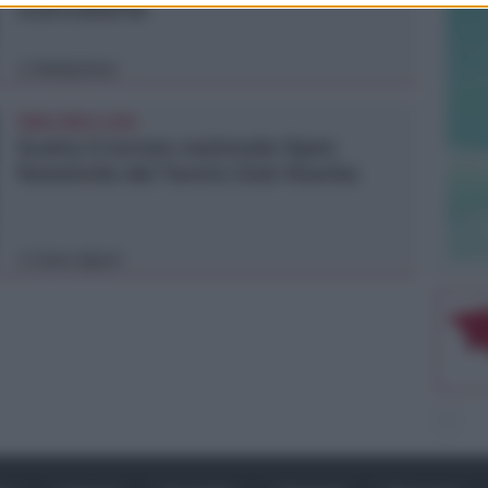
scaricabarile
Redazione
di
TANA VINCE A JESI
Scatta il torneo nazionale Open
femminile del Tennis Club Viserba
Icaro Sport
di