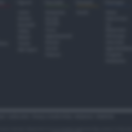
ra
Sport
Sociale
Eventi
Europa
Calcio
Redazione
Eventi
Home
Basket
Perché
Fake & Fact
Sociale
Baseball
TG
Focus
Newsroom
Volley
Appuntamenti
GR Europa
Motori
Dossier
Interviste
hiesa
Tennis
Servizi
Approfondime
Altri Sport
Podcast
Progetto
Redazione
tari
Codice etico
Privacy e Cookie Policy
Redazione
Pubblicità
i sono riservati. Newsrimini.it è una testata registrata Reg. presso il tribuna