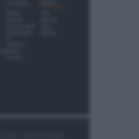
Località
Menu
Rimini
Blog
Riccione
Speciali
Santarcangelo
Fiera
Bellaria Igea
Agrinet
M.
Cattolica
nti
Misano
Coriano
le di Rimini n.7/2003 del 07/05/2003,