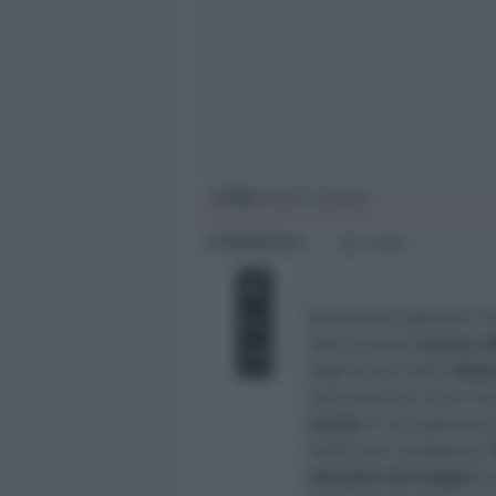
Giovani
Università
In foto
: liscio in piazza
Redazione
di
1 min
Questa sera (giovedì 19 
dedicata alla
musica fo
degli eventi della
Nott
nazionale dei centri so
Cavour
in una grande pi
tradizione romagnola.
volontari più longevi
de