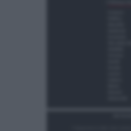
Ultima O
Cronaca
Politica
Attualità
Ambiente
Economia
Vita della C
Viabilità
Turismo
Sanità
Scuola
Lavoro
Cultura
Meteo
Giovani
Università
Dati Socie
© Newsrimini.it 2025. Tutti i diritt