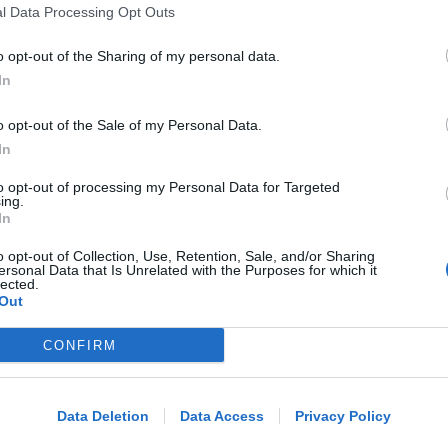
l Data Processing Opt Outs
BELLARIVA E STELLA
Mercoledì 12 agosto alla Stella il
o opt-out of the Sharing of my personal data.
primo Memorial Arlo
In
o opt-out of the Sale of my Personal Data.
In
Icaro Sport
di
to opt-out of processing my Personal Data for Targeted
ing.
VACANZA TRAGICA
In
Va in caserma per denunciare la
scomparsa del marito, ma scopre che
o opt-out of Collection, Use, Retention, Sale, and/or Sharing
ersonal Data that Is Unrelated with the Purposes for which it
è morto
lected.
Out
Lamberto Abbati
di
CONFIRM
Me
DOPO I RECENTI EPISODI
LEGGI
Sicurezza a Riccione. Il M5S: serve
Data Deletion
Data Access
Privacy Policy
confronto politico serio e non