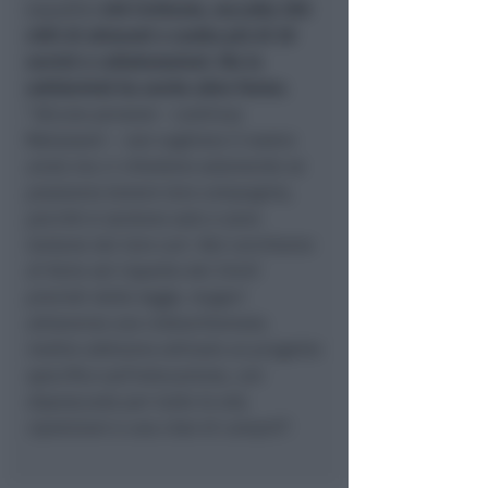
esaudito
450 richieste, raccolta 350
chili di alimenti e svolto più di 20
servizi e collaborazioni. Ma la
solidarietà ha anche altre forme
.
“
Alcune persone
– continua
Matassoni –
non vogliono il nostro
aiuto ma ci chiedono solamente se
possiamo tenere loro compagnia,
perché si sentono solo o sono
lontane dai loro cari. Noi cerchiamo
di farlo nel rispetto dei limiti
previsti dalla legge, magari
attraverso una videochiamata.
Inoltre abbiamo attivato un progetto
specifico sull’educazione, con
doposcuola per tutte le età,
ripetizioni e una chat di compiti
“.