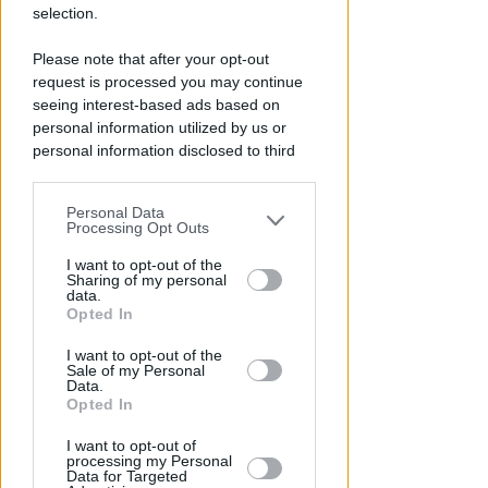
selection.
A PALMA DI MAIORCA
Please note that after your opt-out
Il Bluenext Sailing Team chiude
request is processed you may continue
la 44ª Copa del Rey MAPFRE al
seeing interest-based ads based on
6° posto
personal information utilized by us or
personal information disclosed to third
FOTO
Icaro Sport
di
parties prior to your opt-out.
Personal Data
You may separately opt-out of the further
Processing Opt Outs
disclosure of your personal information
by third parties on the IAB’s list of
I want to opt-out of the
Sharing of my personal
downstream participants.
data.
Opted In
This information may also be disclosed
I want to opt-out of the
by us to third parties on the IAB’s List of
Sale of my Personal
Downstream Participants that may
Data.
further disclose it to other third parties.
Opted In
RITARDI
Sbatte contro il muso del treno,
I want to opt-out of
sbalzato sulla banchina. Grave
processing my Personal
Data for Targeted
al Bufalini