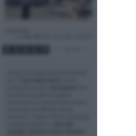
Redazione
di
Lun
13 Apr 2020
13:29 ~ ultimo agg. 27 Mag 22:13
3 min
Pasqua all’insegna della solidarietà
per il
Team Bòta Rimini,
la rete
composta da oltre
130 volontari
che
fin dall’inizio dell’emergenza
Coronavirus si è attivata per aiutare
le persone in difficoltà. Anche
domenica i ragazzi hanno consegnato
il pranzo pasquale a
oltre 200
famiglie riminesi e più di 100 uova