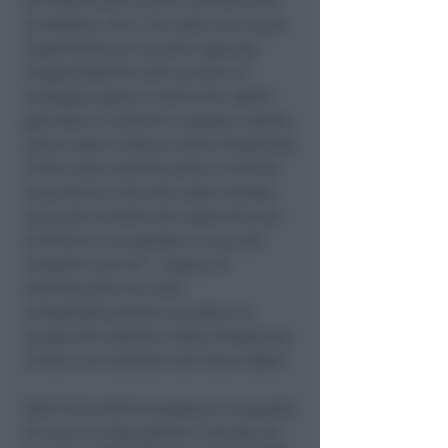
all’interno del centro commerciale
Le Befane, che ci ha dato una mano
importante per quanto riguarda
l’organizzazione del servizio di
consegna spesa a domicilio. Nelle
giornate di venerdì e sabato, inoltre,
siamo stati al fianco della Protezione
Civile nella distribuzione di 67mila
mascherine che sono state donate
nei punti vendita dei supermercati
di Rimini e recapitate a casa dei
cittadini over 65 . L’opera di
distribuzione ha visto
complessivamente scendere in
campo 80 volontari della Protezione
Civile e 40 volontari del Team Bòta
“.
Dall’inizio dell’emergenza la squadra
di amici e imprenditori riminesi ha