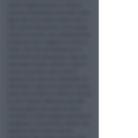
nostro ringraziamento va dunque
all’amministrazione comunale, nella
figura del vice sindaco Gloria Lisi, e
alla Caritas diocesana, con la quale
abbiamo avviato una collaborazione
proficua e che ci segnala di volta in
volta i casi che necessitano di un
intervento più tempestivo. Dopo le
settimane iniziali, servite a rodarci,
ormai si può dire che la rete di
volontari sia davvero collaudata ed
efficiente e capace di coprire buona
parte del territorio di Rimini e anche
di altri Comuni. Abbiamo una chat
interna grazie alla quale le varie
richieste di aiuto vengono smistate e
assegnate. Ci avvaliamo, inoltre, del
supporto del Conad presente