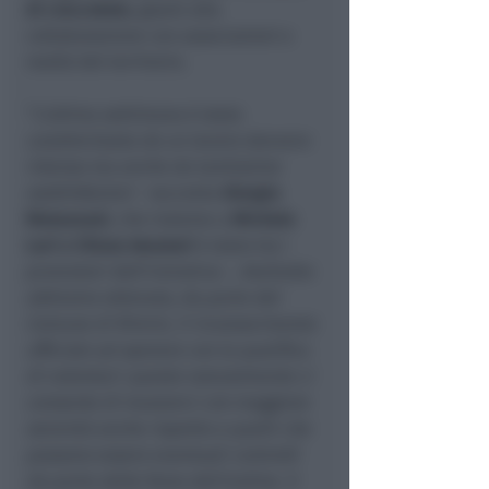
di cioccolato
, grazie alla
collaborazione con associazioni e
realtà del territorio.
“
L’ultima settimana è stata
caratterizzata da un lavoro davvero
intenso ma anche da tantissime
soddisfazioni
– racconta
Giorgio
Matassoni
, che insieme a
Michele
Lari e Chiara Amatori
è stato tra i
promotori dell’iniziativa -.
Anzitutto
abbiamo ottenuto, da parte del
Comune di Rimini, il riconoscimento
ufficiale ad operare con la qualifica
di volontari: questo naturalmente ci
consente di muoverci con maggiore
serenità anche rispetto a quelli che
possono essere eventuali controlli
da parte delle forze dell’ordine. Il