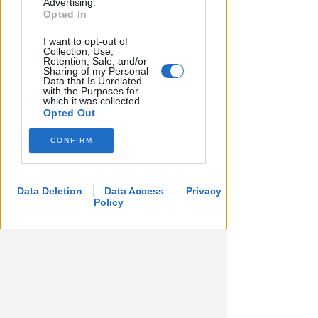
Advertising.
Opted In
FOTO
Redazione
di
I want to opt-out of
Collection, Use,
Retention, Sale, and/or
Sharing of my Personal
Data that Is Unrelated
with the Purposes for
which it was collected.
Opted Out
CONFIRM
1.000 EURO DI MONTEPREMI
Data Deletion
Data Access
Privacy
Open femminile TC Viserba: si
Policy
qualificano Liverani, Amadio e
Lolli
Icaro Sport
di