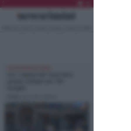
Ultima Ora
Sport
Sociale
Europa
Eventi
Località
130 VOLONTARI IN CAMPO
Con i ragazzi del Team Bota
pranzo solidale per 200
famiglie
In foto
: alcuni dei volontari