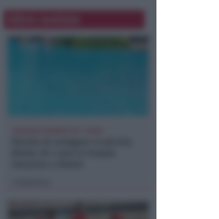
Altre notizie
TRAGEDIA SFIORATA SUL TITANO
Rischia di annegare in piscina.
Bimbo di 4 anni in terapia
intensiva a Rimini
Redazione
di