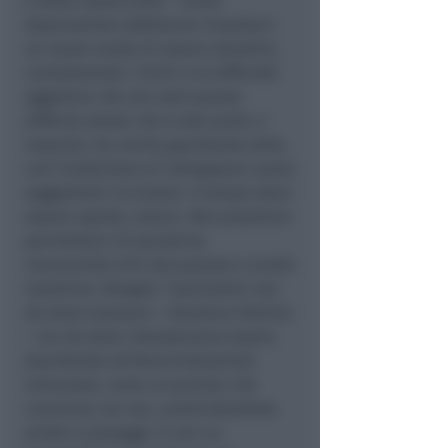
e della nostra zona”. “Come
Associazione dobbiamo inventarci
un nuovo modo di essere attrattivi,
considerando i limiti e le difficoltà
oggettive che non solo questa
difficile estate che è alle porte ci
imporrà, ma anche guardando oltre,
con l’ambizione di ridisegnare nuove
suggestioni riccionesi. Il tempo deve
essere rapido, veloce. Non possiamo
permetterci di perderne,
rincorrendo miti del passato o scelte
ripetitive. Bisogna “riprendere non
da dove eravamo
– ribadisce Romito
–
ma da dove intendevamo essere.
Guardando all’Amministrazione
Comunale, come un partner che
cammina con noi, condividendone
scelte e passaggi. E con cui