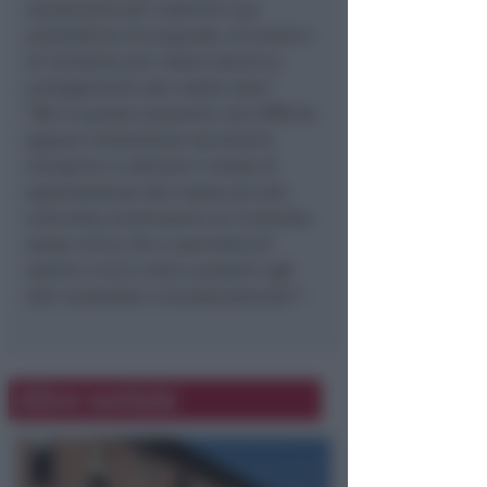
lavoreremo per costruire una
piattaforma di proposte, di eventi e
di iniziative per ridare slancio e
protagonismo alla nostra zona”
.
“Ma in questo momento così difficile
appare innanzitutto necessario
riscoprire e coltivare il senso di
appartenenza alla nostra piccola
comunità, promuovere un rinnovato
senso civico che ci permetta di
sentirci vicini e farci prossimi agli
altri aiutandoci vicendevolmente”–
Altre notizie