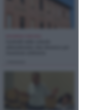
BOLOGNESE E NON SOLO
Controlli nelle colonie
abbandonate: due denunce per
invasione arbitraria
Redazione
di