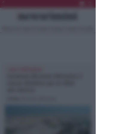
Ultima Ora
Sport
Sociale
Europa
Eventi
Località
I DIECI COMPONENTI
Comitato Riccione Abissinia: il
nuovo direttivo per la sfida
del rilancio
In foto
: Riccione Abissinia