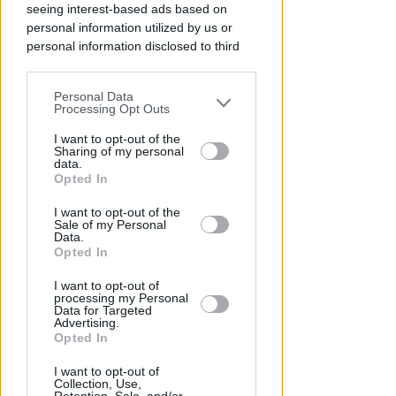
seeing interest-based ads based on
Redazione
di
personal information utilized by us or
personal information disclosed to third
parties prior to your opt-out.
Personal Data
You may separately opt-out of the further
Processing Opt Outs
disclosure of your personal information
by third parties on the IAB’s list of
I want to opt-out of the
Sharing of my personal
downstream participants.
data.
Opted In
This information may also be disclosed
I want to opt-out of the
by us to third parties on the IAB’s List of
Sale of my Personal
ECAD, IL 23 OTTOBRE
Downstream Participants that may
Data.
A Coriano l'incontro
further disclose it to other third parties.
Opted In
internazionale "contro le
droghe". Spinelli: orgogliosa
I want to opt-out of
processing my Personal
Data for Targeted
Redazione
di
Advertising.
Opted In
I want to opt-out of
Collection, Use,