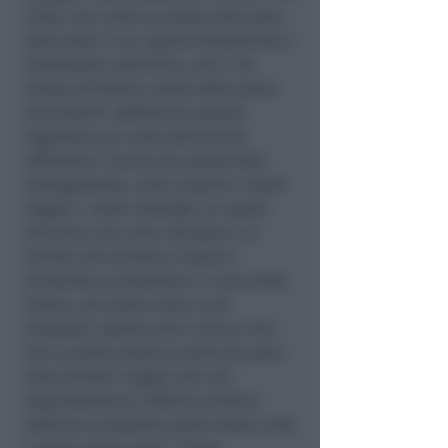
città, così come la nostra zona sono
stati posti in un regime fortemente e
duramente restrittivo, che ci ha
messo di fronte a delle sfide senza
precedenti. Dobbiamo adesso
ragionare sul come dovremmo
affrontare l’uscita da questa fase
emergenziale, come riaprire i nostri
negozi, i nostri alberghi, le nostre
attività e sul come riproporci al
turista che tornerà a trovarci,
provando a presentarci in una veste
nuova, con nuove idee e più
proposte. Quello che è certo è che
non si potrà andare avanti ad usare
anacronistici slogan che non
rappresentano l’offerta turistica
odierna e possibile della nostra città