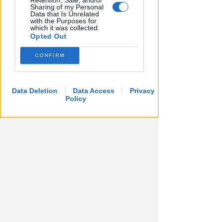
Retention, Sale, and/or
Sharing of my Personal
Data that Is Unrelated
with the Purposes for
which it was collected.
Opted Out
CONFIRM
LA DECISIONE DEL GIP
Abusi ripetuti sulla figlia 13enne
Data Deletion
Data Access
Privacy
della convivente. 44enne andrà
Policy
a processo
Redazione
di