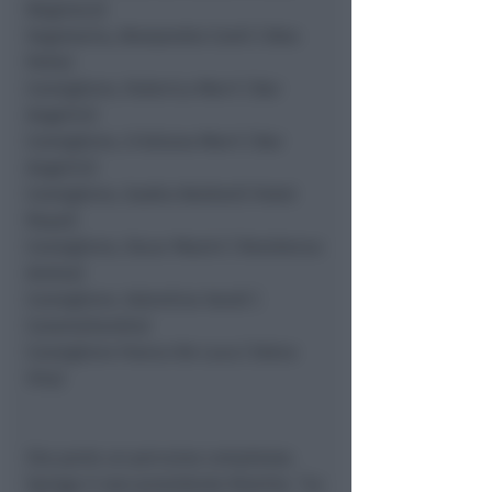
Negresco)
Segretaria, Alessandra Conti ( Alex
Pelle)
Consigliere, Federica Morri ( Bar
Angelini)
Consigliere, Cristiana Morri ( Bar
Angelini)
Consigliere, Saskia Baldoni( Hotel
Royal)
Consigliere, Oscar Masini ( Residence
Ambra)
Consigliere, Valentina Vandi (
Caramellandia)
Consigliere Franco De Luca ( Dolce
Vita)
Ora parte un percorso complesso.
Spiega il neo-presidente Romito:
“La