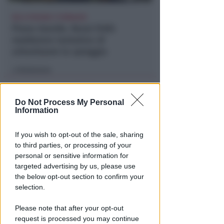
NO A PISCINE E TERRAZZE
Piano Arenile. Renzi (FdI):
maldestro tentativo di
urbanizzare la spiaggia
Redazione
di
Do Not Process My Personal
Information
If you wish to opt-out of the sale, sharing
to third parties, or processing of your
personal or sensitive information for
targeted advertising by us, please use
the below opt-out section to confirm your
EPISODI FUORI E NON DI CLIENTI
selection.
Chiusura Red Devil. Legali del
locale: faro di legalità in zona
Please note that after your opt-out
da "Suburra"
request is processed you may continue