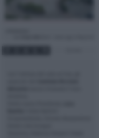
Redazione
di
Sab
18 Apr 2020
08:53 ~ ultimo agg. 27 Mag 22:26
2 min
Con l’utilizzo del voto on line, gli
associati del
Comitato Riccione
Abissinia
hanno rinnovato il loro
direttivo.
Eletto nuovo Presidente,
Luca
Romito
( Hotel Bellini)
Vicepresidente, Simone Alessandroni
(Hotel Lido Europa)
Tesoriere, Federica Torsani ( Hotel