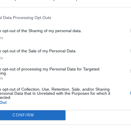
 that may further disclose it to other third parties.
l Data Processing Opt Outs
DOPO I RECENTI EPISODI
o opt-out of the Sharing of my personal data.
Sicurezza a Riccione. Il M5S: serve
In
confronto politico serio e non
scaricabarile
o opt-out of the Sale of my Personal Data.
In
Redazione
di
to opt-out of processing my Personal Data for Targeted
ing.
In
TANA VINCE A JESI
Scatta il torneo nazionale Open
o opt-out of Collection, Use, Retention, Sale, and/or Sharing
femminile del Tennis Club Viserba
ersonal Data that Is Unrelated with the Purposes for which it
lected.
Out
Me
LEGGI
CONFIRM
Icaro Sport
di