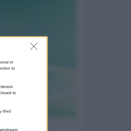
sonal or
ection to
nterest-
closed to
 third
Downstream