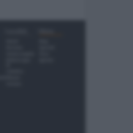
Località
Menu
Rimini
Blog
Riccione
Speciali
Santarcangelo
Fiera
Bellaria Igea
Agrinet
M.
Cattolica
nti
Misano
Coriano