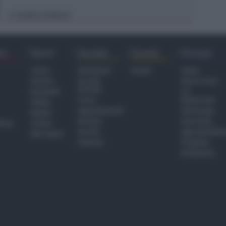
Andrea Polazzi
di
ra
Sport
Sociale
Eventi
Europa
Calcio
Redazione
Eventi
Home
Basket
Perché
Fake & Fact
Sociale
Baseball
TG
Focus
Newsroom
Volley
Appuntamenti
GR Europa
Motori
Dossier
Interviste
hiesa
Tennis
Servizi
Approfondime
Altri Sport
Podcast
Progetto
Redazione