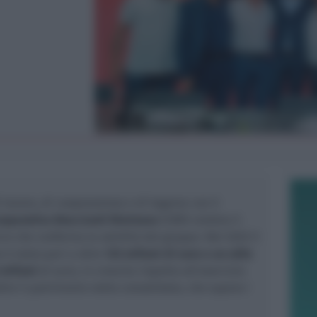
i lavoro, di cooperazione e di legame con il
ooperativa Braccianti Riminese
(CBR) celebra il
io che conferma la solidità del gruppo. Nel 2025 il
 è stato pari a oltre
123 milioni di euro e un utile
 milioni
di euro, in crescita rispetto all'esercizio
tre il patrimonio netto consolidato, che supera i