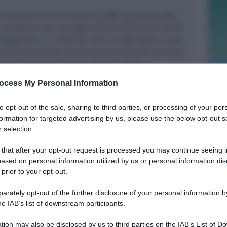
’ottantesimo anniversario di CBR con questi dati
–
, presidente del Consiglio d’Amministrazione della
orgogliosi e ci conferma che le scelte fatte si sono
 siamo una realtà che ha saputo costruirsi una base
mpo di avere grandi e ambiziose visioni.
ne, sostenibilità ambientale, valorizzazione delle
ocess My Personal Information
 alle nuove generazioni costituiscono infatti le
li CBR intende continuare a sviluppare la propria
to opt-out of the sale, sharing to third parties, or processing of your per
ni
”.
formation for targeted advertising by us, please use the below opt-out s
 selection.
ni CBR ha organizzato una grande festa dedicata ai
 famiglie, ai clienti e le iniziative proseguiranno nei
 that after your opt-out request is processed you may continue seeing i
ased on personal information utilized by us or personal information dis
la serata celebrativa del sabato sono intervenuti
 prior to your opt-out.
esidente della Regione), Jamil Sadegholvaad
imone Gamberini (presidente di Legacoop). Erano
rately opt-out of the further disclosure of your personal information by
ero Boschetti e Luciano Liuzzi (entrambi già
he IAB’s list of downstream participants.
utorità locali e i rappresentanti di Legacoop.
tion may also be disclosed by us to third parties on the IAB’s List of 