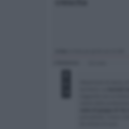
crescita
Giovani
Università
In foto
: la festa per gli 80 anni di CBR
Redazione
di
2 min
Ottant'anni di storia, d
territorio. La
Società C
traguardo con un bilanc
valore della produzione
netto di gruppo di 10,3
precedente. Cresce inol
56 milioni di euro.