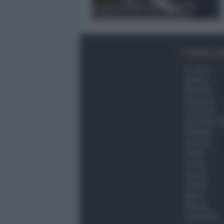
Ultima O
Cronaca
Politica
Attualità
Ambiente
Economia
Vita della C
Viabilità
Turismo
Sanità
Scuola
Lavoro
Cultura
Meteo
Giovani
Università