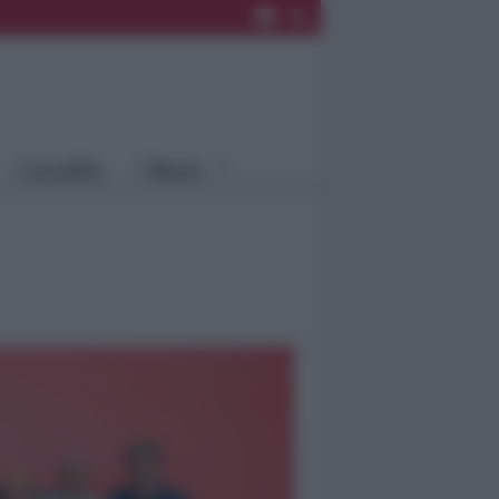
Rimini
Blog
Riccione
Speciali
Santarcangelo
Fiera
Bellaria Igea
Agrinet
M.
Cattolica
Misano
Località
Menu
Coriano
Rimini
Blog
Riccione
Speciali
Santarcangelo
Fiera
Bellaria Igea M.
Agrinet
Cattolica
Misano
Coriano