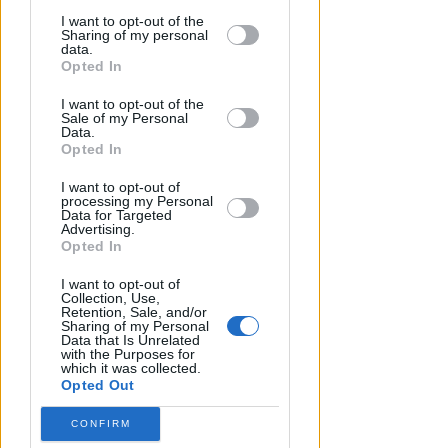
disclosure of your personal information
by third parties on the IAB’s list of
I want to opt-out of the
Sharing of my personal
downstream participants.
data.
DOPO I RECENTI EPISODI
Opted In
This information may also be disclosed
Sicurezza a Riccione. Il M5S:
I want to opt-out of the
by us to third parties on the IAB’s List of
serve confronto politico serio e
Sale of my Personal
Downstream Participants that may
non scaricabarile
Data.
further disclose it to other third parties.
Opted In
Redazione
di
I want to opt-out of
processing my Personal
Data for Targeted
Advertising.
Opted In
I want to opt-out of
Collection, Use,
Retention, Sale, and/or
Sharing of my Personal
Data that Is Unrelated
with the Purposes for
which it was collected.
Opted Out
TANA VINCE A JESI
Scatta il torneo nazionale Open
CONFIRM
femminile del Tennis Club