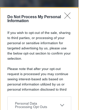
Do Not Process My Personal
Information
If you wish to opt-out of the sale, sharing
to third parties, or processing of your
personal or sensitive information for
VACANZA TRAGICA
targeted advertising by us, please use
Va in caserma per denunciare la
the below opt-out section to confirm your
scomparsa del marito, ma
selection.
scopre che è morto
Please note that after your opt-out
Lamberto Abbati
di
request is processed you may continue
seeing interest-based ads based on
personal information utilized by us or
personal information disclosed to third
parties prior to your opt-out.
Personal Data
You may separately opt-out of the further
Processing Opt Outs