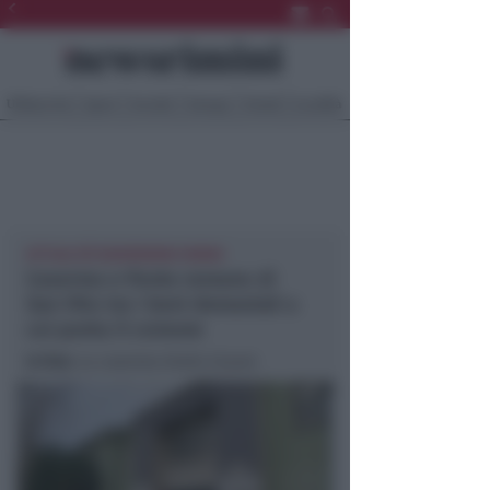
Ultima Ora
Sport
Sociale
Europa
Eventi
Località
ATTUALITÀ NEWSRIMINI RIMINI
Caserma e Ponte romano di
San Vito tra i beni demaniali a
cui punta il comune
In foto
: La caserma Giulio Cesare