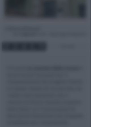
Simona Mulazzani
di
Mar
9 Mag 2017
14:20 ~ ultimo agg. 20 Mag 05:12
2 min
C’è anche
la caserma Giulio Cesare
e
alcuni terreni necessari per il
completamento del progetto Tiberio
e il ponte romano di via san Vito, tra
i dodici beni demaniali che il
comune di Rimini intende acquisire
dallo Stato. La V Commissione ha
dato parere favorevole alla proposta
di delibera per l’acquisizione.