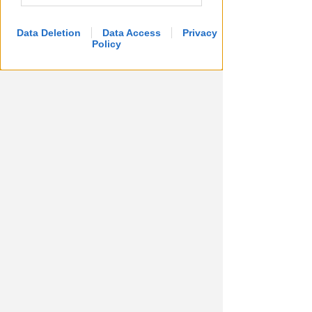
Viserba
Data Deletion
Data Access
Privacy
Icaro Sport
di
Policy