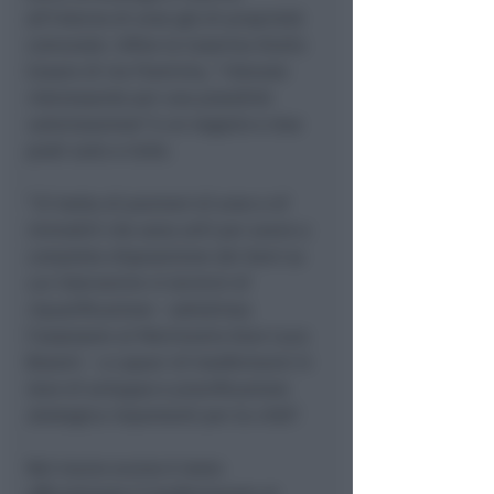
all’interno di aree già di proprietà
comunale. Infine la Caserma Giulio
Cesare di via Flaminia, “
ritenuta
interessante per una possibile
valorizzazione”
e un negozio e due
posti auto a Celle.
“
Si tratta di porzioni di aree e di
immobili che sono utili per avere a
completa disposizione dei beni su
cui intervenire in termini di
riqualificazione
– sottolinea
l’assessore al Patrimonio Gian Luca
Brasini –
e capaci di trasformarsi in
leve di sviluppo e pianificazione
strategica importanti per la città
”.
Nel marzo scorso è stato