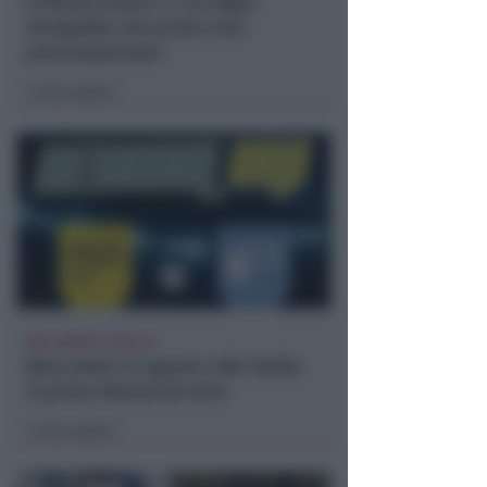
Il Rimini batte 4-1 la Vigor
Senigallia nel primo test
precampionato
Icaro Sport
di
BELLARIVA E STELLA
Mercoledì 12 agosto alla Stella
il primo Memorial Arlo
Icaro Sport
di