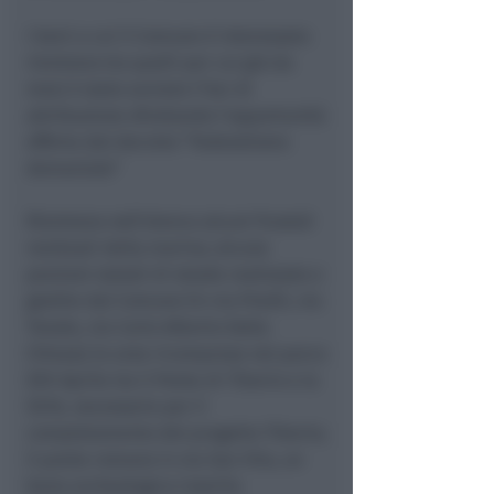
I beni a cui il Comune è interessato
rientrano tra quelli per cui già da
mesi è stato avviato l’iter di
attribuzione sfruttando l’opportunità
offerta dal decreto “Federalismo
demaniale”
Rientrano nell’elenco alcuni frustoli
residuali della marina; alcune
porzioni statali di strade realizzate e
gestite dal Comune (in via Predil, via
Tonale, via Carlo Alberto Dalla
Chiesa); le aree ricomprese nel parco
XXV Aprile tra il Ponte di Tiberio e la
SS16, necessarie per il
completamento del progetto Tiberio;
il ponte romano in via San Vito, un
bene archeologico inserito