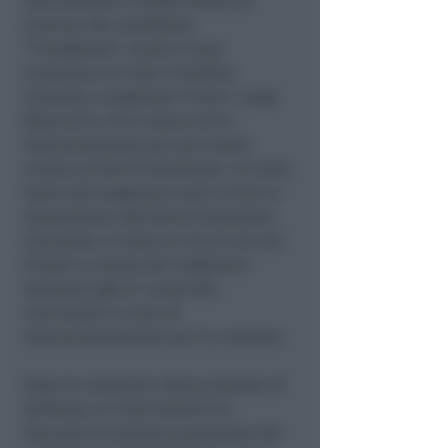
ufficializzato il trasferimento al
Comune del cosiddetto
“triangolone”, ovvero l’area
compresa tra viale Cristoforo
Colombo, Lungomare Tintori, Largo
Boscovich, che è stata prima
sdemanializzata per poi essere
ceduta all’Amministrazione. Un altro
tratto del lungomare sarà a breve a
disposizione dell’Amministrazione
Comunale: si tratta di alcuni piccoli
frustoli a monte del lungomare
Spadazzi (già di proprietà
comunale) in corso di
sdemanializzazione per la cessione.
Dopo la votazione della proposta di
delibera, la Commissione ha
discusso la mozione presentata dal