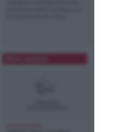
consigliere Carlo Rufo Spina sulla
destinazione della Casa della pace
ad ampiamento del museo.
Altre notizie
CALCIO ECCELLENZA