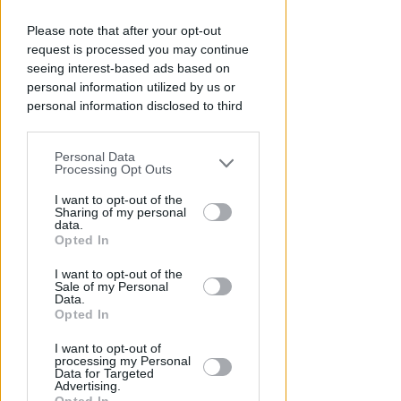
Please note that after your opt-out
request is processed you may continue
seeing interest-based ads based on
personal information utilized by us or
personal information disclosed to third
parties prior to your opt-out.
Personal Data
You may separately opt-out of the further
Processing Opt Outs
ISCRIZIONI SINO A FINE AGOSTO
disclosure of your personal information
Numeri in forte crescita per la
by third parties on the IAB’s list of
I want to opt-out of the
Scuola Vela dello Yacht Club
Sharing of my personal
downstream participants.
data.
Rimini
Opted In
This information may also be disclosed
FOTO
Icaro Sport
di
I want to opt-out of the
by us to third parties on the IAB’s List of
Sale of my Personal
Downstream Participants that may
Data.
further disclose it to other third parties.
Opted In
I want to opt-out of
processing my Personal
Data for Targeted
Advertising.