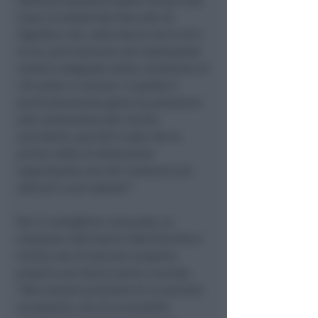
detenuti possono essere inviati alla
Casa circondariale fino alle 22.
Significa che, nella fascia tra le 20 e
le 22, può mancare una valutazione
medica adeguata delle condizioni di
chi entra in carcere. E questo è
particolarmente grave se pensiamo
alla valutazione del rischio
suicidario, perché è noto che la
prima notte di detenzione
rappresenta uno dei momenti più
delicati e più esposti”.
Per il consigliere comunale, la
riduzione dell’orario infermieristico
rischia ora di lasciare scoperta
proprio una fascia oraria cruciale.
“Non stiamo parlando di un servizio
accessorio, ma di un presidio