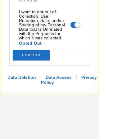
Opted In
I want to opt-out of
Collection, Use,
Retention, Sale, and/or
Sharing of my Personal
BOLOGNESE E NON SOLO
Data that Is Unrelated
Controlli nelle colonie
with the Purposes for
which it was collected.
abbandonate: due denunce per
Opted Out
invasione arbitraria
CONFIRM
Redazione
di
Data Deletion
Data Access
Privacy
Policy
LUNEDÌ 10 AGOSTO
Processo alla Repubblica