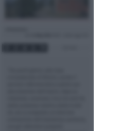
Redazione
di
Gio
14 Mag 2026
19:09 ~ ultimo agg. 19:11
3 min
“Tra pochi giorni, alla Casa
circondariale di Rimini, anche il
servizio infermieristico subirà una
decurtazione dell’orario. Dopo la
riduzione, avvenuta circa tre anni fa,
della presenza medica dalle 8 alle
20, ora si prospetta un’ulteriore
contrazione dell’assistenza sanitaria,
con gli infermieri presenti