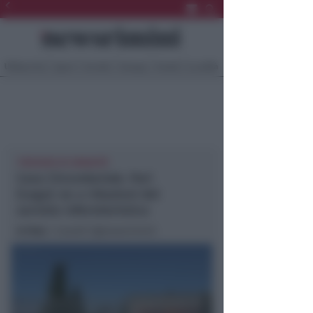
Ultima Ora
Sport
Sociale
Europa
Eventi
Località
'PRESIDIO DI UMANITÀ'
Casa Circondariale. Pari
(Lega): no a riduzioni del
servizio infermieristico
In foto
: i Casetti (@newsrimini)