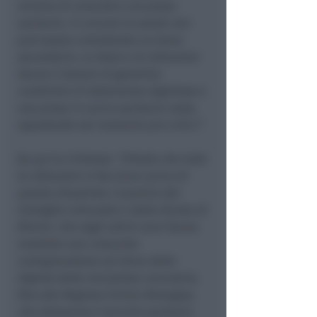
minimo di umanità e sicurezza
sanitaria. In carcere la salute non
può essere considerata un tema
secondario. Lo Stato e le istituzioni
hanno il dovere di garantire
condizioni di detenzione dignitose e
una presa in carico sanitaria reale,
soprattutto nei momenti più critici”
.
Da qui la richiesta:
“Chiedo che tutte
le istituzioni si facciano carico di
questa situazione. A partire dal
Consiglio comunale e dalla Giunta di
Rimini, che negli ultimi anni hanno
mostrato una crescente
consapevolezza sul tema della
dignità della reclusione carceraria,
fino alla Regione Emilia-Romagna,
che attraverso il servizio sanitario