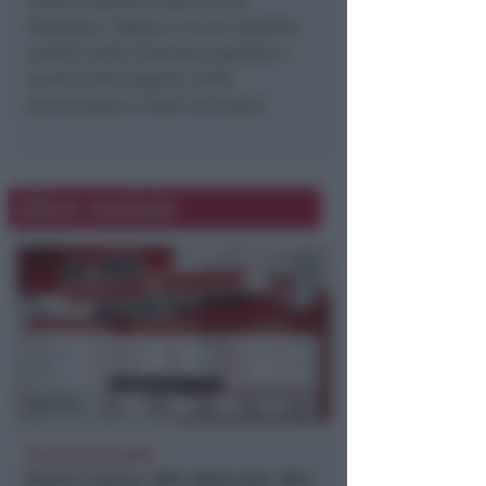
istituti detentivi dell’Emilia-
Romagna. Tagliare ancora significa
andare nella direzione opposta a
quella della dignità, della
prevenzione e della sicurezza”.
Altre notizie
CALCIO ECCELLENZA
Rimini Calcio: 509 abbonati. Nisi