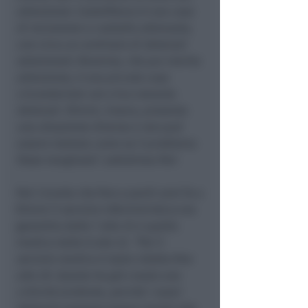
attenzione: Castelfranco è una casa
di reclusione a custodia attenuata,
con circa un centinaio di detenuti
selezionati; Ravenna, che pur merita
attenzione, è una piccola casa
circondariale con circa novanta
detenuti. Rimini, invece, presenta
una situazione diversa e non può
essere trattata come se il problema
fosse marginale”
, sottolinea Pari
Pari ricorda che fino a pochi anni fa a
Rimini il servizio infermieristico era
garantito dalle 7 alle 22 e quello
medico dalle 8 alle 22.
“Poi il
servizio medico è stato ridotto fino
alle 20. Questo ha già creato una
criticità evidente, perché i nuovi