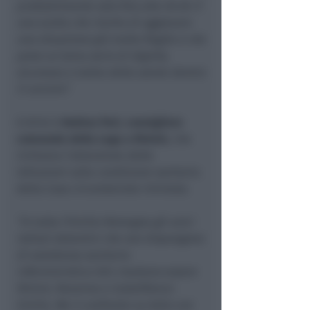
probabilmente solo fino alle 20.30. È
una scelta che rischia di aggravare
una situazione già molto fragile e che
pone un tema serio di dignità,
sicurezza e tutela della salute dentro
il carcere”.
A dirlo è
Andrea Pari, consigliere
comunale della Lega a Rimini
, che
richiama l’attenzione delle
istituzioni sulla condizione sanitaria
della Casa circondariale riminese.
“In tutta l’Emilia-Romagna gli unici
istituti detentivi che non dispongono
di assistenza sanitaria
infermieristica H24 risultano essere
Rimini, Ravenna e Castelfranco
Emilia. Ma il confronto va letto con