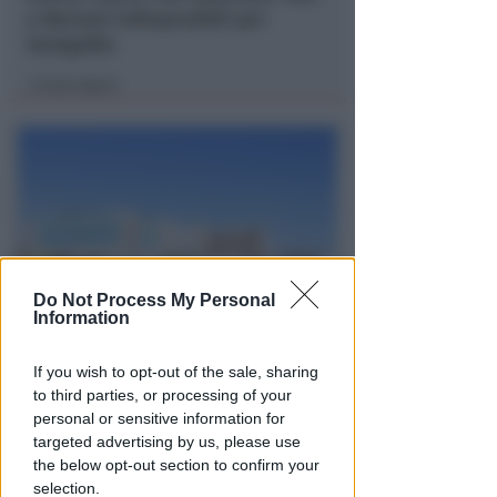
e Bertani indisponibili per
Senigallia
Icaro Sport
di
Do Not Process My Personal
Information
ALL'INFERMI
Si sente male mentre è in
If you wish to opt-out of the sale, sharing
vacanza a Riccione. Ricoverata
to third parties, or processing of your
Patrizia Reggiani
personal or sensitive information for
targeted advertising by us, please use
Redazione
di
the below opt-out section to confirm your
selection.