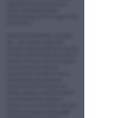
regionale ha una responsabilità
diretta nell’organizzazione
dell’assistenza sanitaria negli istituti
penitenziari”
.
“L’obiettivo immediato - conclude
Pari -
deve essere chiaro: Ausl
Romagna ripristini almeno il servizio
medico e infermieristico fino alle 22,
cioè fino all’orario limite di ingresso
dei nuovi reclusi nella Casa
circondariale. Sarebbe il minimo
indispensabile per garantire
condizioni sanitarie umane. Poi
bisogna lavorare progressivamente
per arrivare anche a Rimini e
Ravenna a un servizio H24, come già
avviene nella quasi totalità degli