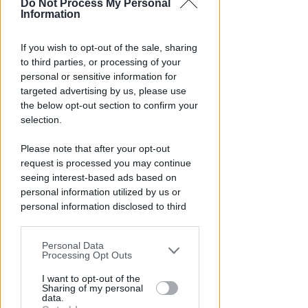
Do Not Process My Personal
Information
If you wish to opt-out of the sale, sharing
to third parties, or processing of your
personal or sensitive information for
targeted advertising by us, please use
the below opt-out section to confirm your
selection.
Please note that after your opt-out
request is processed you may continue
seeing interest-based ads based on
personal information utilized by us or
personal information disclosed to third
parties prior to your opt-out.
Personal Data
You may separately opt-out of the further
Processing Opt Outs
disclosure of your personal information
by third parties on the IAB’s list of
I want to opt-out of the
Sharing of my personal
downstream participants.
data.