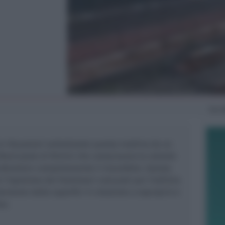
Ven
e rilevazioni verbalizzate questa mattina da un
a Municipale di Rimini che comprovano la volontà
 abbattere completamente il manufatto. Questa
 l’ispezione dei funzionari comunali per l’edilizia
tensione delle superfici in relazione a esproprio e
ea.