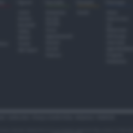
ra
Sport
Sociale
Eventi
Europa
Calcio
Redazione
Eventi
Home
Basket
Perché
Fake & Fact
Sociale
Baseball
TG
Focus
Newsroom
Volley
Appuntamenti
GR Europa
Motori
Dossier
Interviste
hiesa
Tennis
Servizi
Approfondime
Altri Sport
Podcast
Progetto
Redazione
tari
Codice etico
Privacy e Cookie Policy
Redazione
Pubblicità
i sono riservati. Newsrimini.it è una testata registrata Reg. presso il tribuna