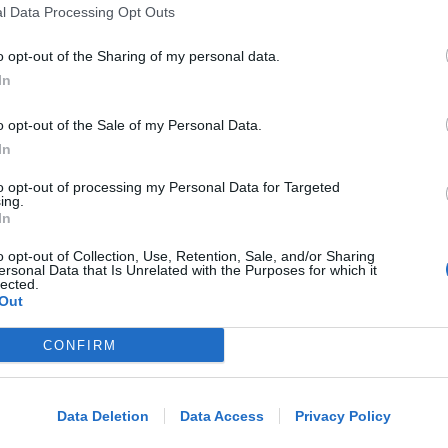
l Data Processing Opt Outs
Viavai e odore di cannabinoidi. Blitz
nell'appartamento della spacciatrice
o opt-out of the Sharing of my personal data.
In
Redazione
di
o opt-out of the Sale of my Personal Data.
In
ARRESTATO DALLA POLIZIA
to opt-out of processing my Personal Data for Targeted
Ricercato per truffa in Macedonia era
ing.
in vacanza a Rimini coi figli
In
o opt-out of Collection, Use, Retention, Sale, and/or Sharing
ersonal Data that Is Unrelated with the Purposes for which it
lected.
Redazione
di
Out
SETTORE IN ESPANSIONE
CONFIRM
Me
Artigianato digitale: Rimini seconda
provincia in Italia per crescita
LEGGI
Data Deletion
Data Access
Privacy Policy