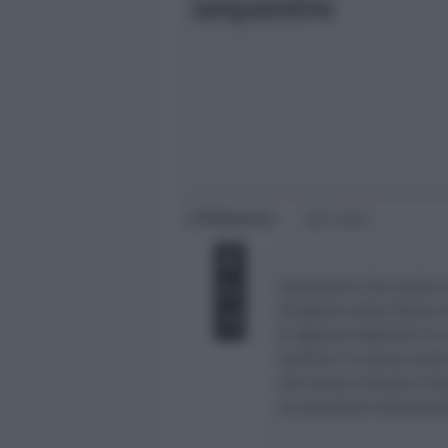
sequestro
Giovani
Università
Redazione
di
1 min
Camporesi cita anche l
dirigente della Polizi
di Agenzia Mobilità di
mattina c’è stata anche
che hanno rilevato l’es
occupazione temporan