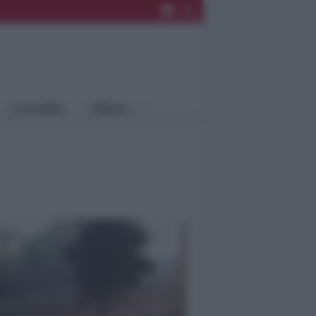
Rimini
Blog
Riccione
Speciali
Santarcangelo
Fiera
Bellaria Igea
Agrinet
M.
Cattolica
Misano
Località
Menu
Coriano
Rimini
Blog
Riccione
Speciali
Santarcangelo
Fiera
Bellaria Igea M.
Agrinet
Cattolica
Misano
Coriano