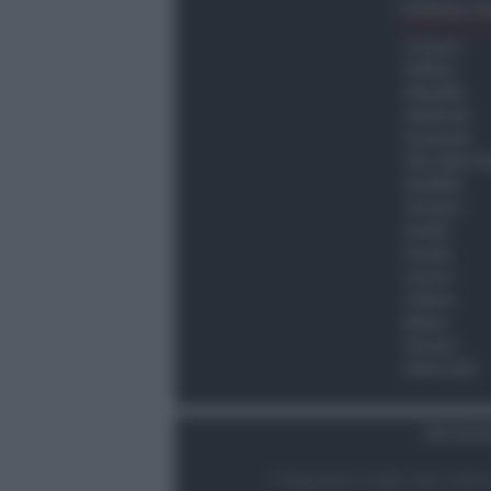
Ultima O
Cronaca
Politica
Attualità
Ambiente
Economia
Vita della C
Viabilità
Turismo
Sanità
Scuola
Lavoro
Cultura
Meteo
Giovani
Università
Dati Socie
© Newsrimini.it 2025. Tutti i diritt