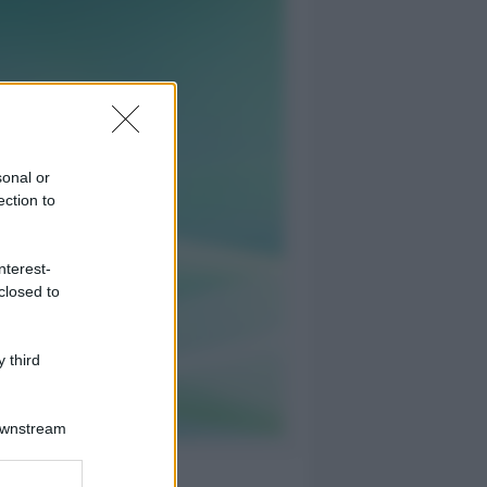
sonal or
ection to
nterest-
closed to
 third
Downstream