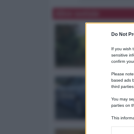
Altre notizie
Do Not Pr
If you wish 
sensitive in
confirm your
Please note
based ads b
third parties
You may sepa
parties on t
This informa
Participants