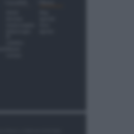
Località
Menu
Rimini
Blog
Riccione
Speciali
Santarcangelo
Fiera
Bellaria Igea
Agrinet
M.
Cattolica
nti
Misano
Coriano
le di Rimini n.7/2003 del 07/05/2003,