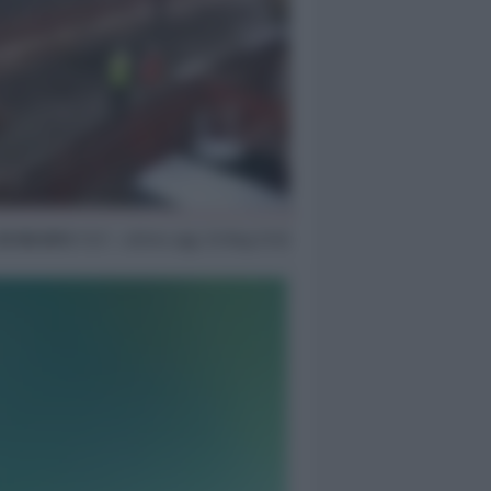
25 Ott 2013
17:27 ~ ultimo agg. 16 Mag 21:53