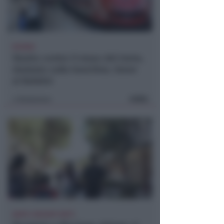
RITARDI
Sbatte contro il muso del treno,
sbalzato sulla banchina. Grave
al Bufalini
FOTO
Redazione
di
DOPO I RECENTI FATTI