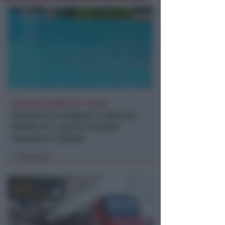
TRAGEDIA SFIORATA SUL TITANO
Rischia di annegare in piscina.
Bimbo di 4 anni in terapia
intensiva a Rimini
Redazione
di