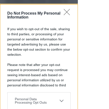
Sicurezza a Riccione. Azione: si
è scelto di negare i problemi e
non affrontarli
Do Not Process My Personal
Information
Redazione
di
If you wish to opt-out of the sale, sharing
to third parties, or processing of your
personal or sensitive information for
targeted advertising by us, please use
the below opt-out section to confirm your
selection.
Please note that after your opt-out
request is processed you may continue
seeing interest-based ads based on
CALDO E CIELO SERENO
personal information utilized by us or
Meteo: per la settimana di
personal information disclosed to third
ferragosto poche novità
parties prior to your opt-out.
all'orizzonte
Personal Data
You may separately opt-out of the further
Redazione
Processing Opt Outs
di
disclosure of your personal information