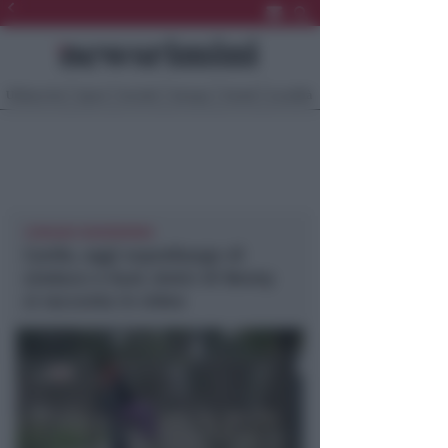
Ultima Ora
Sport
Sociale
Europa
Eventi
Località
CORIANO NEWSRIMINI
Canile, oggi sopralluogo di
sindaco e Ausl. Amici di Benny
si racconta in video