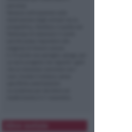
percorso.
Nessuna anticipazione sulla
destinazione degli animali ma la
prospettiva, ribadisce, è quella nel
frattempo di sistemare il canile
perché possa rispondere alle
esigenze di diversi comuni.
E c’è anche uno spiraglio, spiega, per
un serio progetto che riguardi i gatti
che al momento convivono con i
cani, ricorda il sindaco, senza
specifiche autorizzazioni.
La scadenza per decidere sul
trasferimento è il 7 novembre.
Altre notizie