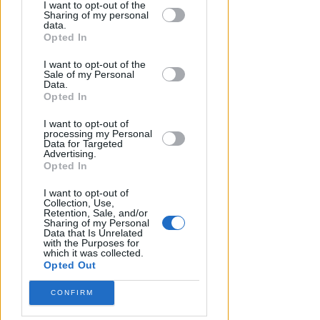
by third parties on the IAB’s list of
I want to opt-out of the
Sharing of my personal
downstream participants.
data.
Opted In
This information may also be disclosed
I want to opt-out of the
by us to third parties on the IAB’s List of
Sale of my Personal
Downstream Participants that may
Data.
further disclose it to other third parties.
Opted In
I want to opt-out of
processing my Personal
Data for Targeted
DI NUOVO ACCESSIBILE DA MAGGIO
Advertising.
Il Bosco delle Grazie: a
Opted In
Covignano un luogo per
rifugiarsi nella natura
I want to opt-out of
Collection, Use,
Retention, Sale, and/or
Redazione
di
Sharing of my Personal
Data that Is Unrelated
with the Purposes for
which it was collected.
Opted Out
CONFIRM