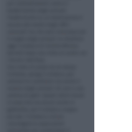
per maltrattamenti contro il
trasferimento degli animali.
Trasferimento la cui destinazione è
ancora allo studio degli uffici
comunali ma che sarà comunque per
il meglio degli animali: lo ribadisce
oggi il sindaco di Coriano Mimma
Spinelli dopo una visita al canile con
i tecnici dell’Ausl.
Una visita di prassi da lei stessa
richiesta, spiega il sindaco, per
valutare le condizioni ma anche il
numero degli animali: 26 cani e una
ventina di gatti. Questi ultimi tenuti
in ampi box ma alcuni anche in
gabbiette, per il sindaco, troppo
piccole. Il sindaco a breve
coinvolgerà le associazioni
animaliste per condividere il