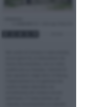
Redazione
di
Lun
28 Ott 2013
19:37 ~ ultimo agg. 16 Mag 21:58
2 min
Nel canile di Coriano ci sono entrate,
alcuni giorni fa, le telecamere che
hanno documentato, con un video
pubblicato su Youtube, l’attività di
due operatrici degli Amici di Benny,
l’associazione la cui gestione del
canile è stata interrotta con
un’ordinanza del sindaco alcune
settimane. E l’associazione, per
risposta, ha presentato un esposto