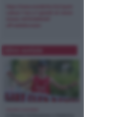
https://www.eventbrite.it/e/sport-
cultura-7-km-x-7-gioielli-di-rimini-
tickets-1077572090129?
aff=oddtdtcreator
Altre notizie
GOLDEN CLUB RIMINI
A Brayan Schiaratura e Federica