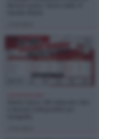
Moroni vanno i favori della 7ª
Guarda Rimini
Icaro Sport
di
CALCIO ECCELLENZA
Rimini Calcio: 509 abbonati. Nisi
e Bertani indisponibili per
Senigallia
Icaro Sport
di