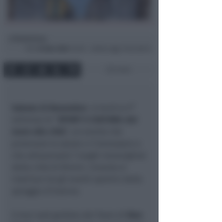
Redazione
di
Ven
22 Nov 2024
12:30 ~ ultimo agg. 9 Giu 08:13
2 min
Sabato 23 Novembre
si terrà la 9^
edizione di “
SPORT E CULTURA: dal
mare alla città
“, un evento che
promuove la salute e il benessere e
che attraverserà 7 luoghi meravigliosi
della città di Rimini. L’evento si
inserisce tra gli eventi sportivi della
spiaggia d’inverno.
Il tour sarà guidato dal Team di
Elen