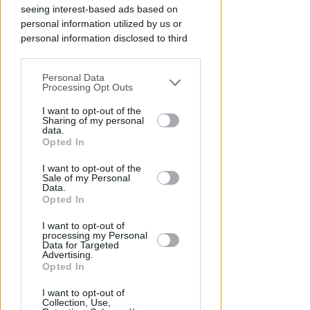
seeing interest-based ads based on
personal information utilized by us or
personal information disclosed to third
parties prior to your opt-out.
BOLOGNESE E NON SOLO
Controlli nelle colonie
Personal Data
You may separately opt-out of the further
abbandonate: due denunce per
Processing Opt Outs
disclosure of your personal information
invasione arbitraria
by third parties on the IAB’s list of
I want to opt-out of the
Sharing of my personal
downstream participants.
Redazione
di
data.
Opted In
This information may also be disclosed
I want to opt-out of the
by us to third parties on the IAB’s List of
Sale of my Personal
Downstream Participants that may
Data.
further disclose it to other third parties.
Opted In
I want to opt-out of
processing my Personal
Data for Targeted
Advertising.
Opted In
LUNEDÌ 10 AGOSTO
I want to opt-out of
Processo alla Repubblica
Collection, Use,