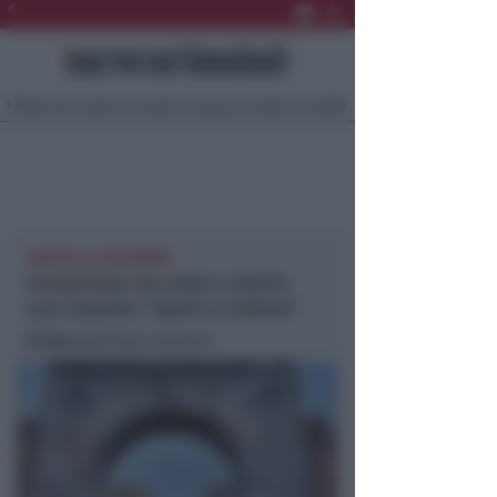
Ultima Ora
Sport
Sociale
Europa
Eventi
Località
SABATO 23 NOVEMBRE
Camminata tra mare e storia
con l’evento “Sport e Cultura”
In foto
: @Giorgio Salvatori