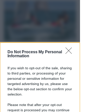
ISCRIZIONI SINO A FINE AGOSTO
Do Not Process My Personal
Numeri in forte crescita per la
Information
Scuola Vela dello Yacht Club
Rimini
If you wish to opt-out of the sale, sharing
to third parties, or processing of your
FOTO
Icaro Sport
di
personal or sensitive information for
targeted advertising by us, please use
the below opt-out section to confirm your
selection.
Please note that after your opt-out
request is processed you may continue