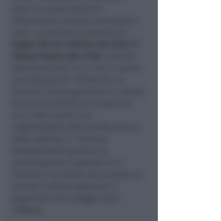
sport ma anche quello di
informazioni culturali sulla propria
città. La partenza è prevista dal
bagno Tiki 26 a Rimini alle 8:30 e il
ritorno intorno alle 11:00
. L’attività
sportiva durerà circa 2 ore e coprirà
una distanza di 7 chilometri, La
Personal Trainer garantisce in queste
due ore di attività un consumo di
circa 1500 calorie e un
miglioramento della tonificazione e
della mobilità. E’ richiesto
abbigliamento sportivo, la
partecipazione è gratuita ma è
richiesta l’iscrizione che prevede un
piccolo rimborso spese per il
pagamento del noleggio delle
cuffiette.