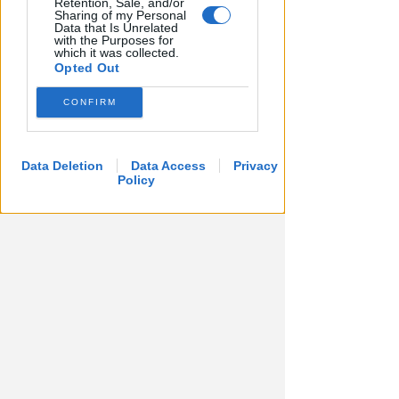
Retention, Sale, and/or
Italiana: ha mantenuto le sue
Sharing of my Personal
Data that Is Unrelated
promesse?
with the Purposes for
which it was collected.
Redazione
di
Opted Out
CONFIRM
Data Deletion
Data Access
Privacy
Policy