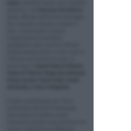
Souza
, personal trainer, per l’aspetto
sportivo, e da
Francesca Del Bianco
,
guida ufficiale dell’Emilia-Romagna,
per l’aspetto culturale. Durante il
tour, i partecipanti avranno
l’opportunità di ascoltare
spiegazioni sulle 7 perle di Rimini
attraversando prima il mare e poi la
città per poi tornare al mare. In
particolare il
Grand Hotel di Rimini,
Ponte di Tiberio, Borgo San Giuliano,
Piazza Cavour. Teatro Galli, Castel
Sismondo, e l’Arco d’Augusto
.
Il tutto camminando per 7 km e
praticando attività di funzionale.
Senz’ombra di dubbio molto
innovativa questa nuova formula che
unisce il desiderio di effettuare