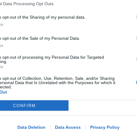
Perde un testicolo dopo l'attesa in
l Data Processing Opt Outs
pronto soccorso, ma non c'è nesso
causale
o opt-out of the Sharing of my personal data.
In
Lamberto Abbati
di
o opt-out of the Sale of my Personal Data.
In
TRE QUELLI RIMINESI
Bando hub Urbani: la Regione
to opt-out of processing my Personal Data for Targeted
ing.
aumenta le risorse e finanzia tutti i
In
progetti
o opt-out of Collection, Use, Retention, Sale, and/or Sharing
ersonal Data that Is Unrelated with the Purposes for which it
lected.
Redazione
di
Out
PIAZZA TRE MARTIRI
CONFIRM
Me
Aspettando papa Leone, una ligaza in
piazza Tre Martiri
LEGGI
Data Deletion
Data Access
Privacy Policy