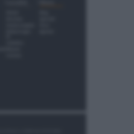
Località
Menu
Rimini
Blog
Riccione
Speciali
Santarcangelo
Fiera
Bellaria Igea
Agrinet
M.
Cattolica
nti
Misano
Coriano
le di Rimini n.7/2003 del 07/05/2003,