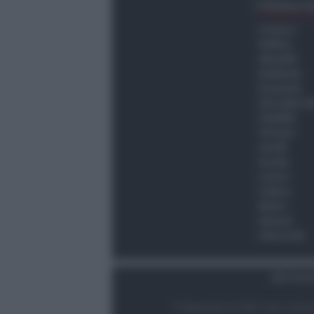
Ultima O
Cronaca
Politica
Attualità
Ambiente
Economia
Vita della C
Viabilità
Turismo
Sanità
Scuola
Lavoro
Cultura
Meteo
Giovani
Università
Dati Socie
© Newsrimini.it 2025. Tutti i diritt