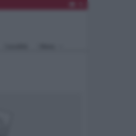
Rimini
Blog
Riccione
Speciali
Santarcangelo
Fiera
Bellaria Igea
Agrinet
M.
Cattolica
Misano
Località
Menu
Coriano
Rimini
Blog
Riccione
Speciali
Santarcangelo
Fiera
Bellaria Igea M.
Agrinet
Cattolica
Misano
Coriano