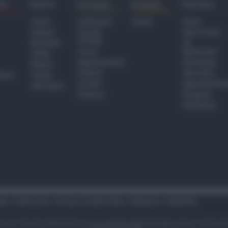
ra
Sport
Sociale
Eventi
Europa
Calcio
Redazione
Eventi
Home
Basket
Perché
Fake & Fact
Sociale
Baseball
TG
Focus
Newsroom
Volley
Appuntamenti
GR Europa
Motori
Dossier
Interviste
hiesa
Tennis
Servizi
Approfondime
Altri Sport
Podcast
Progetto
Redazione
tari
Codice etico
Privacy e Cookie Policy
Redazione
Pubblicità
i sono riservati. Newsrimini.it è una testata registrata Reg. presso il tribuna