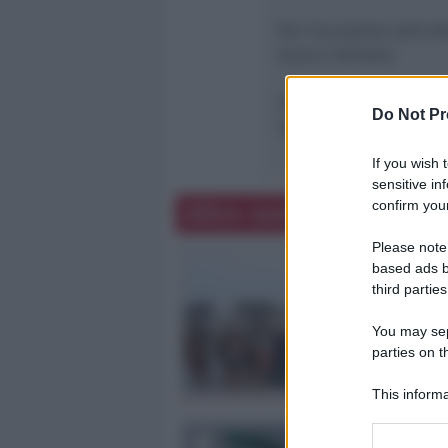
Per l’occasione sarà al
Equo e Solidale.
Inizio proiezioni: ore 21
Do Not Pr
Ingresso gratuito
If you wish 
sensitive in
confirm your
Altre notizie
Please note
based ads b
third parties
You may sepa
parties on t
This informa
Participants