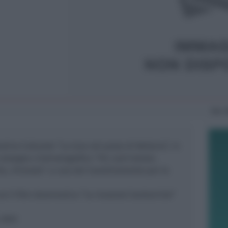
Mer
ativo Culturale “La luna nel pozzo di Bellaria”, in
a rassegna cinematografica “Hic sunt leones.
te, ritrovate” a cura del Coordinamento per la
 il film drammatico “Le invasioni barbariche”
 2003