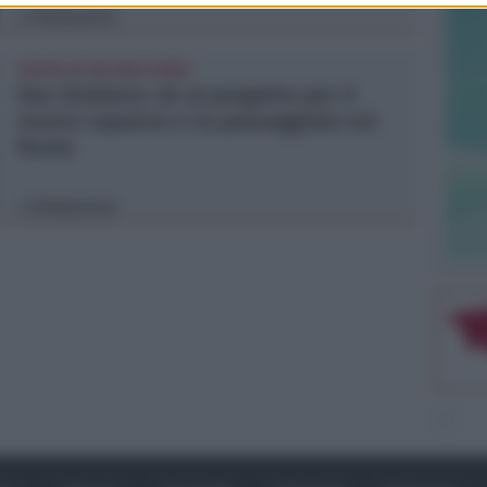
Redazione
di
COSTO DI 392 MILA EURO
San Giuliano: ok al progetto per il
nuovo capanno e la passeggiata sul
fiume
Redazione
di