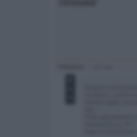
ritrovate’
Giovani
Università
Redazione
di
1 min
Giovedì al Circolo Ricre
via Alicata 1, partirà l
Identità negate, smarri
Pace.
Primo appuntamento con
(Canada/Francia, 99″ )
Regia di Denys Arcand,