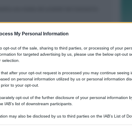
lestita una mostra dei prodotti del Commercio
,15
ocess My Personal Information
to opt-out of the sale, sharing to third parties, or processing of your per
formation for targeted advertising by us, please use the below opt-out s
 selection.
 that after your opt-out request is processed you may continue seeing i
LIETO FINE
ased on personal information utilized by us or personal information dis
13enne scompare a riva, ricerche in
 prior to your opt-out.
mare e via terra. Ritrovato sano e
salvo
rately opt-out of the further disclosure of your personal information by
he IAB’s list of downstream participants.
Lamberto Abbati
di
tion may also be disclosed by us to third parties on the IAB’s List of 
 that may further disclose it to other third parties.
DUE INFERMIERE INDAGATE