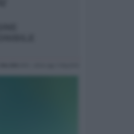
3 Nov 2004
09:15 ~ ultimo agg. 11 Mag 00:10