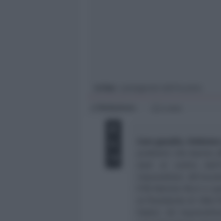
Giovani
Università
In foto
: i protagonisti dell’incontro
Redazione
di
2 min
Caro gasolio, rimborso 
problemi che stanno af
stati al centro del
imprenditori. All’inco
FITA Patrizio Ricci e q
al Presidente di CNA F
Fabbri. Gli imprendit