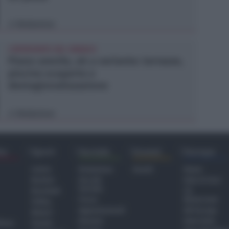
Redazione
di
L'INTERVENTO DEL SINDACO
Piano arenile, ok a variante: terrazze,
piscine scoperte e
destagionalizzazione
Redazione
di
ra
Sport
Sociale
Eventi
Europa
Calcio
Redazione
Eventi
Home
Basket
Perché
Fake & Fact
Sociale
Baseball
TG
Focus
Newsroom
Volley
Appuntamenti
GR Europa
Motori
Dossier
Interviste
hiesa
Tennis