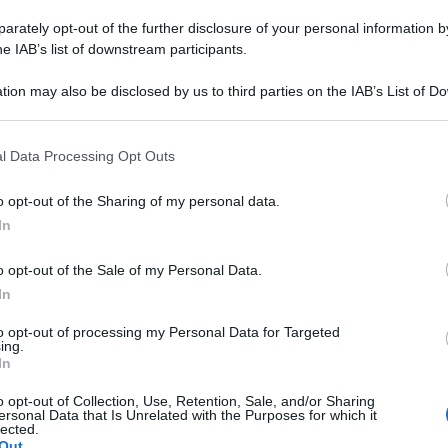
rò è stato molto importante, tante imprese hanno
rately opt-out of the further disclosure of your personal information by
 svolto dalla CNA FITA negli ultimi mesi, entrando
he IAB’s list of downstream participants.
sure ottenute a favore del settore dopo una lunga
verno. Riteniamo di fondamentale importanza il
tion may also be disclosed by us to third parties on the IAB’s List of 
el territorio, soprattutto nei momenti più difficili
 that may further disclose it to other third parties.
olto apprezzato il confronto con i il Presidente
l Data Processing Opt Outs
quello Regionale Bianconi
.”
o opt-out of the Sharing of my personal data.
In
o opt-out of the Sale of my Personal Data.
ENORME DANNO DI IMMAGINE
In
Licenze sospese a chi lavora tra
to opt-out of processing my Personal Data for Targeted
degrado e delinquenza. Fipe: un
ing.
Me
paradosso
In
LEGGI
o opt-out of Collection, Use, Retention, Sale, and/or Sharing
ersonal Data that Is Unrelated with the Purposes for which it
Redazione
di
lected.
Out