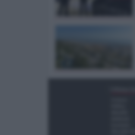
Ultima O
Cronaca
Politica
Attualità
Ambiente
Economia
Vita della C