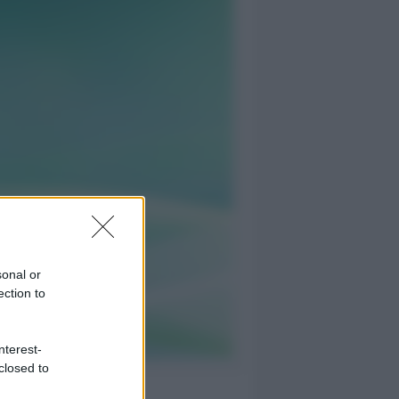
sonal or
ection to
nterest-
closed to