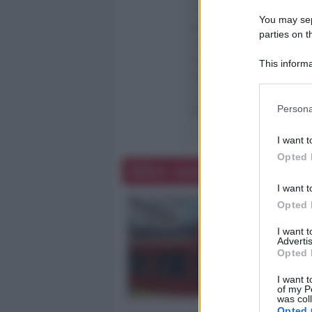
L’incontro di oggi pe
You may sepa
potuto vedere il lavoro
parties on t
nel dettaglio delle mi
trattativa con il Go
This informa
dialogo con le imprese d
Participants
e per questo abbiamo m
Persona
Nazionale Ricci e con 
I want t
Opted 
Altre notizie
I want t
Opted 
I want 
Advertis
Opted 
I want t
of my P
was col
Opted 