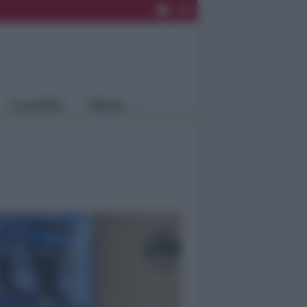
Rimini
Blog
Riccione
Speciali
Santarcangelo
Fiera
Bellaria Igea
Agrinet
M.
Cattolica
Misano
Località
Menu
Coriano
Rimini
Blog
Riccione
Speciali
Santarcangelo
Fiera
Bellaria Igea M.
Agrinet
Cattolica
Misano
Coriano