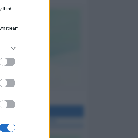
 third
Downstream
teo Rimini
 TUTTE LE NOTIZIE SUL METEO