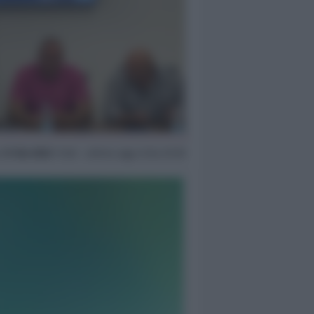
r
21 Giu 2022
11:48 ~ ultimo agg. 6 Giu 07:39