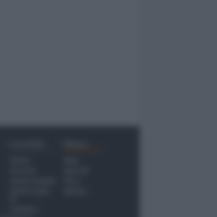
Località
Menu
Rimini
Blog
Riccione
Speciali
Santarcangelo
Fiera
Bellaria Igea
Agrinet
M.
Cattolica