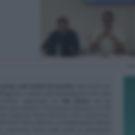
Ma
accise, costi minimi di esercizio
. Sono alcuni dei
fliggendo il settore dell’autotrasporto e che sono
l’incontro organizzato da
CNA Rimini
con gli
ntro erano presenti il Presidente Nazionale di CNA
uello regionale Fausto Bianconi, oltre, ovviamente,
ITA Rimini Marco Pazzini e al Responsabile Matteo
ori intervenuti hanno avuto modo di confrontarsi