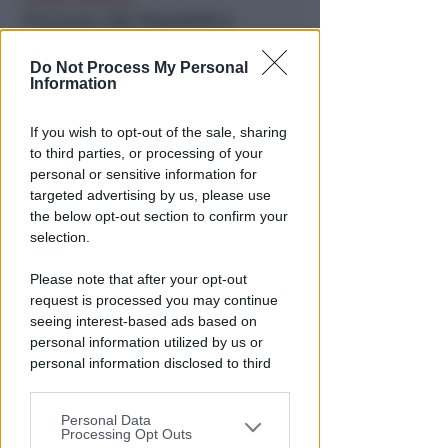
Processo alla Repubblica
Italiana: ha mantenuto le sue
promesse?
Do Not Process My Personal
Information
Redazione
di
If you wish to opt-out of the sale, sharing
to third parties, or processing of your
personal or sensitive information for
targeted advertising by us, please use
the below opt-out section to confirm your
selection.
Please note that after your opt-out
request is processed you may continue
seeing interest-based ads based on
NO A PISCINE E TERRAZZE
personal information utilized by us or
Piano Arenile. Renzi (FdI):
personal information disclosed to third
maldestro tentativo di
parties prior to your opt-out.
urbanizzare la spiaggia
Personal Data
You may separately opt-out of the further
Processing Opt Outs
Redazione
di
disclosure of your personal information