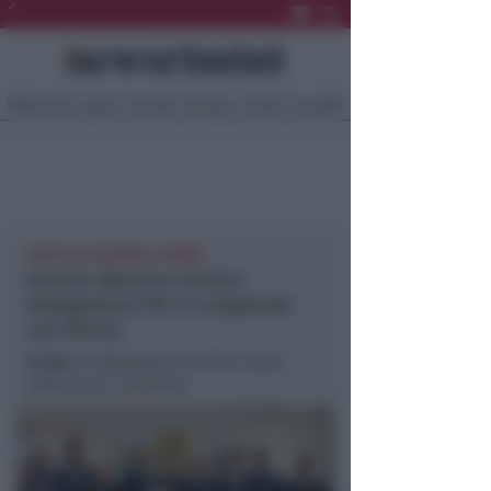
Ultima Ora
Sport
Sociale
Europa
Eventi
Località
VISITA IN CASERMA A RIMINI
Arresto Messina Denaro.
Delegazione FdI si congratula
con l’Arma
In foto
: la delegazione di FdI in visita
all’Arma dei carabinieri