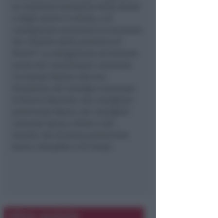
le condizioni lavorative delle donne
e degli uomini in divisa, e di
conseguenza aumentare la sicurezza
dei cittadini della provincia di
Rimini
“. La delegazione era formata
anche dal coordinatore comunale
riccionese Paolini, dal vice
Presidente del Consiglio Comunale
di Rimini Marcello, dal consigliere
provinciale Mauro, dai consiglieri
comunali Spina e Renzi e dai
membri del direttivo provinciale
Gorini, Pensalfini e Di Campi.
Altre notizie