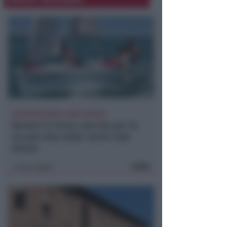
ISCRIZIONI SINO A FINE AGOSTO
Numeri in forte crescita per la
Scuola Vela dello Yacht Club
Rimini
FOTO
Icaro Sport
di