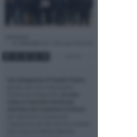
Redazione
di
Mer
25 Gen 2023
12:58 ~ ultimo agg. 30 Mag 05:59
2 min
Una delegazione di Fratelli d’Italia
,
guidata dal vice Commissario
Provinciale Filippo Zilli,
ha fatto
visita al Comando Provinciale
dell’Arma dei Carabinieri di Rimini
per esprimere il plauso per
l’operazione dei Ros che ha condotto
alla cattura di Matteo Messina