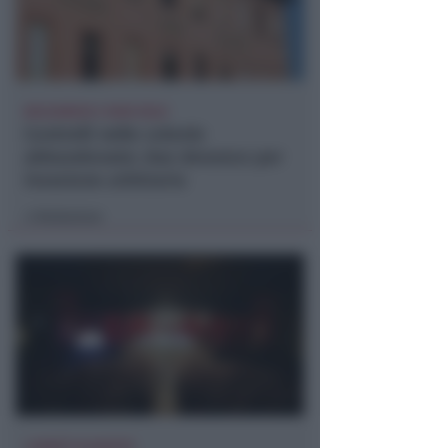
BOLOGNESE E NON SOLO
Controlli nelle colonie
abbandonate: due denunce per
invasione arbitraria
Redazione
di
LUNEDÌ 10 AGOSTO