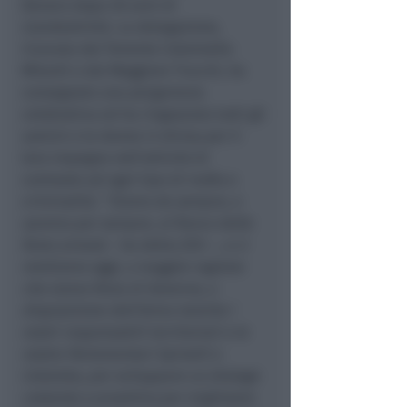
Denaro dopo 30 anni di
clandestinità. La delegazione,
ricevuta dal Tenente Colonnello
Milardi e dal Maggiore Trucchi, ha
consegnato una pergamena
celebrativa ed ha ringraziato tutti gli
uomini e le donne in divisa per il
loro impegno nell’attività di
contrasto ad ogni tipo di mafia e
criminalità. “
Siamo da sempre, e
saremo per sempre, al fianco delle
forze armate
– ha detto Zilli –
, e ci
mettiamo oggi, a maggior ragione
che siamo forza di Governo, a
disposizione dell’Arma tramite i
nostri responsabili territoriali e le
nostre Parlamentari Spinelli e
Colombo, per sviluppare un dialogo
costante e proattivo per migliorare