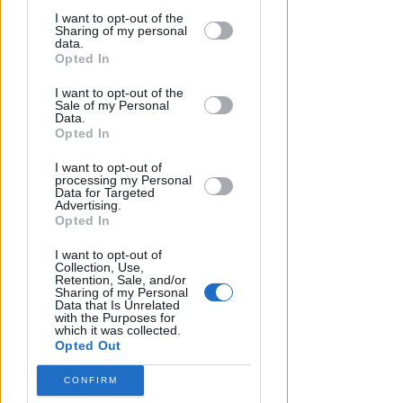
by third parties on the IAB’s list of
I want to opt-out of the
Sharing of my personal
downstream participants.
data.
Opted In
This information may also be disclosed
I want to opt-out of the
by us to third parties on the IAB’s List of
Sale of my Personal
Downstream Participants that may
Data.
further disclose it to other third parties.
Opted In
I want to opt-out of
processing my Personal
Data for Targeted
SABATO AL "BIANCHELLI"
Advertising.
Ingresso gratuito per il test
Opted In
match tra Vigor Senigallia e
I want to opt-out of
Rimini
Collection, Use,
Retention, Sale, and/or
Sharing of my Personal
Icaro Sport
di
Data that Is Unrelated
with the Purposes for
which it was collected.
Opted Out
CONFIRM