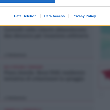
Icaro Sport
FOTO
di
Data Deletion
Data Access
Privacy Policy
BOLOGNESE E NON SOLO
Controlli nelle colonie abbandonate:
due denunce per invasione arbitraria
Redazione
di
NO A PISCINE E TERRAZZE
Piano Arenile. Renzi (FdI): maldestro
tentativo di urbanizzare la spiaggia
Redazione
di