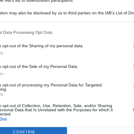
he IAB’s list of downstream participants.
 di momenti pubblici di approfondimento e
 sicurezza, del controllo della diffusione delle
tion may also be disclosed by us to third parties on the IAB’s List of 
del settore.”
 that may further disclose it to other third parties.
l Data Processing Opt Outs
o opt-out of the Sharing of my personal data.
In
CALCIO ECCELLENZA
Rimini Calcio: 509 abbonati. Nisi e
o opt-out of the Sale of my Personal Data.
Bertani indisponibili per Senigallia
In
to opt-out of processing my Personal Data for Targeted
ing.
In
Icaro Sport
di
o opt-out of Collection, Use, Retention, Sale, and/or Sharing
Me
ersonal Data that Is Unrelated with the Purposes for which it
ISCRIZIONI SINO A FINE AGOSTO
lected.
Numeri in forte crescita per la Scuola
LEGGI
Out
Vela dello Yacht Club Rimini
CONFIRM