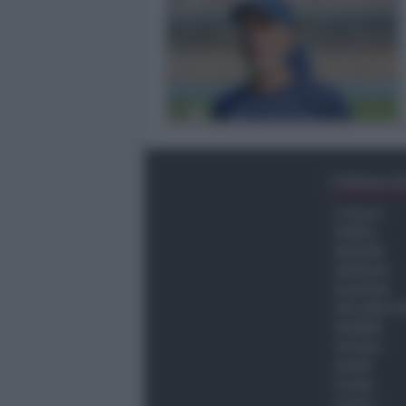
Ultima O
Cronaca
Politica
Attualità
Ambiente
Economia
Vita della C
Viabilità
Turismo
Sanità
Scuola
Lavoro