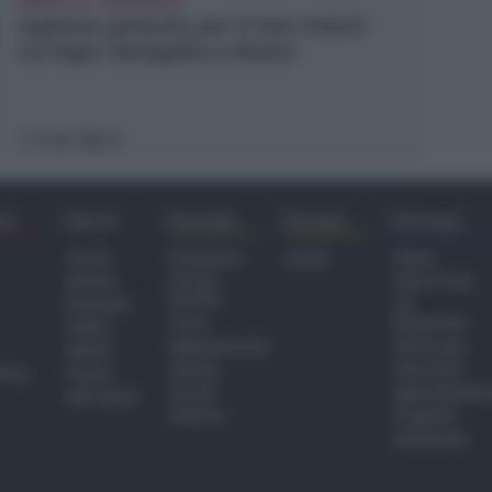
SABATO AL "BIANCHELLI"
Ingresso gratuito per il test match
tra Vigor Senigallia e Rimini
Icaro Sport
di
ra
Sport
Sociale
Eventi
Europa
Calcio
Redazione
Eventi
Home
Basket
Perché
Fake & Fact
Sociale
Baseball
TG
Focus
Newsroom
Volley
Appuntamenti
GR Europa
Motori
Dossier
Interviste
hiesa
Tennis
Servizi
Approfondime
Altri Sport
Podcast
Progetto
Redazione