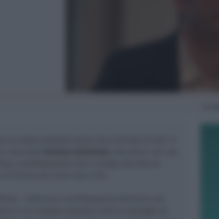
Gio
3
con accesso possibile senza alcun divieto di età
“. Il
io comunale
Kristian Gianfreda
interviene con una
how, manifestazione che si svolge alla fiera di
a di Rimini per dare vita a IEG.
freda –
dell’unica manifestazione fieristica nei
ea in cui vengono esposte tutte le tipologie di