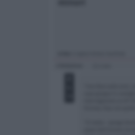
minori
Giovani
Università
In foto
: il regista Kristian Gianfreda
Redazione
di
2 min
“
Una fiera sulle armi, 
capo gruppo in consigl
interrogazione su HIT S
Vicenza, fusa con quell
“
Si tratta
– spiega Gian
paesi dell’Unione Europ