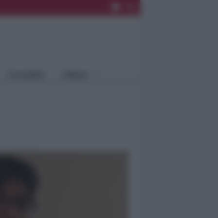
Rimini
Blog
Riccione
Speciali
Santarcangelo
Fiera
Bellaria Igea
Agrinet
M.
Cattolica
Misano
Località
Menu
Coriano
Rimini
Blog
Riccione
Speciali
Santarcangelo
Fiera
Bellaria Igea M.
Agrinet
Cattolica
Misano
Coriano