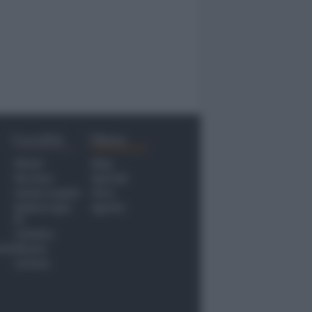
Località
Menu
Rimini
Blog
Riccione
Speciali
Santarcangelo
Fiera
Bellaria Igea
Agrinet
M.
Cattolica
nti
Misano
Coriano