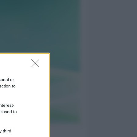
sonal or
ection to
nterest-
closed to
 third