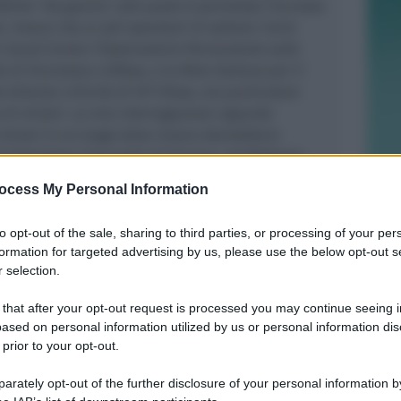
inite “da guerra”, alla quale è permesso l’accesso
, invece che ai soli operatori di settore
. V
arie
e locali (come l’Osservatorio Permanente sulle
 di Sicurezza e Difesa, e la Rete Italiana per il
 diverse criticità di HIT Show, con particolare
o di minori.
La mia interrogazione riguarda
 minori in un luogo dove invece dovrebbero
nistrazione Comunale di Vicenza, nel febbraio
farsi promotrice presso l’Ente Fiera
ocess My Personal Information
disporre un regolamento per i Visitatori e gli
 tutti i diversi portatori di interesse. Per l’anno
to opt-out of the sale, sharing to third parties, or processing of your per
IT Show hanno dapprima introdotto nel
formation for targeted advertising by us, please use the below opt-out s
” il divieto di accesso ai minori di 14 anni, ma
 selection.
fica lo hanno stralciato, ripristinando così
ori purché accompagnati.
Pur esplicitando il divieto
 that after your opt-out request is processed you may continue seeing i
ased on personal information utilized by us or personal information dis
giare le armi esposte», HIT Show non prevede al
 prior to your opt-out.
ne.
Rimini detiene la maggioranza di IEG,
irigenza riminese e agli enti soci di sensibilizzare
rately opt-out of the further disclosure of your personal information by
a . Auspichiamo inoltre la promozione, in