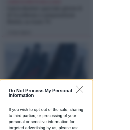
LUNEDÌ IN DIRETTA DALLE 20:50
Calcio.Basket speciale girone B
di Eccellenza e preparazione
Rimini, su Icaro TV
Icaro Sport
di
Do Not Process My Personal
Information
A PALMA DI MAIORCA
Il Bluenext Sailing Team chiude
If you wish to opt-out of the sale, sharing
la 44ª Copa del Rey MAPFRE al
to third parties, or processing of your
6° posto
personal or sensitive information for
targeted advertising by us, please use
FOTO
Icaro Sport
di