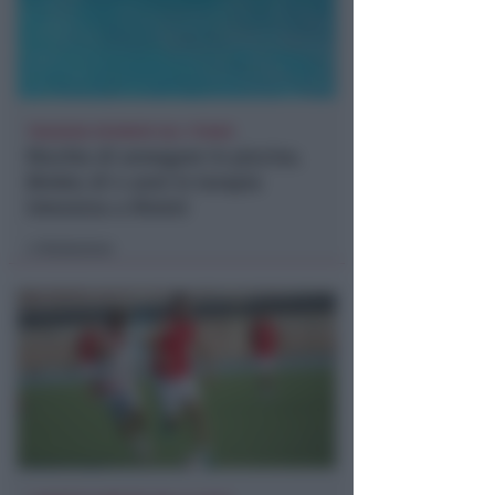
TRAGEDIA SFIORATA SUL TITANO
Rischia di annegare in piscina.
Bimbo di 4 anni in terapia
intensiva a Rimini
Redazione
di