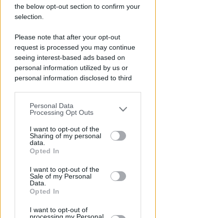
the below opt-out section to confirm your
selection.
Please note that after your opt-out
request is processed you may continue
seeing interest-based ads based on
personal information utilized by us or
personal information disclosed to third
parties prior to your opt-out.
Personal Data
You may separately opt-out of the further
RITARDI
Processing Opt Outs
disclosure of your personal information
Sbatte contro il muso del treno,
by third parties on the IAB’s list of
I want to opt-out of the
sbalzato sulla banchina. Grave
Sharing of my personal
downstream participants.
data.
al Bufalini
Opted In
This information may also be disclosed
FOTO
Redazione
di
I want to opt-out of the
by us to third parties on the IAB’s List of
Sale of my Personal
Downstream Participants that may
Data.
further disclose it to other third parties.
Opted In
I want to opt-out of
processing my Personal