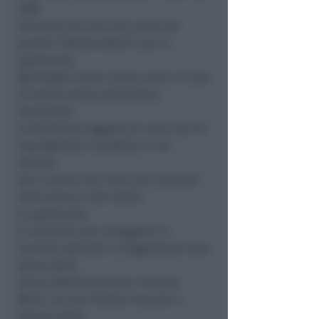
1996.
Vincitore per ben due volte del
premio “Bessie Award” per lo
spettacolo,
Martha@ è stato creato come un tipo
di teatro-danza alternativa,
divenendo
un fenomeno oggetto di culto che ha
imprigionato il pubblico e ha
attirato
star e alcuni dei nomi più celebrati
della danza e del teatro.
Lo spettacolo
è concepito per omaggiare in
maniera speciale la leggendaria Gran
Dama della
danza: Martha Graham. Richard
Move, col suo ritratto d’amore e
sincero della