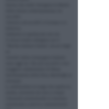
donna che molti ritengono la Madre
della danza contemporanea, ha
raccolto
intorno a sé accoliti in Europa e in
America.
Sebbene lo spettacolo non sia
in alcun modo collegato con il
“Martha Graham Estate”, alcuni degli
ex
membri della Compagnia Graham
sono oggi tra i fan più accaniti e tra i
maggiori collaboratori di Move.
Quintessenza della Diva, Martha@ va
ovunque
e, adattandosi al luogo che ospita la
serata, annovera da uno a cinque
interpreti presentando in maniera
amorevole e satirica riallestimenti