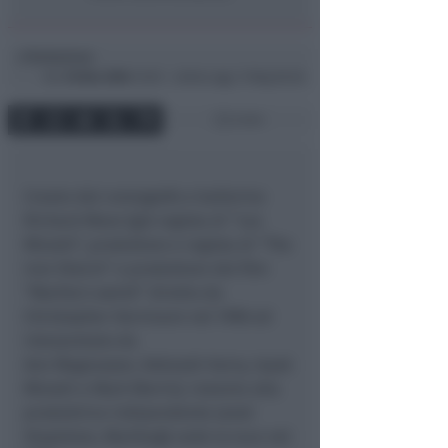
Redazione
di
Gio
18 Nov 2004
15:05 ~ ultimo agg. 11 Mag 00:36
2 min
Creato dal coreografo e ballerino
Richard Move (già regista di “Les
Mizrahi”, produttore e regista di “The
Iron Sheick” e produttore del film
“Martha’s world” diretto da
Christopher Herrmann nel 1998 ed
interpretato da
Ann Magnusson, Deborah Harry, Isaak
Mizrahi e Mark Morris), insieme alla
produttrice indipendente Janet
Stapleton, Martha@ vede la luce nel