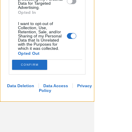
Data for Targeted
Advertising.
Opted In
I want to opt-out of
Collection, Use,
Retention, Sale, and/or
1.000 EURO DI MONTEPREMI
Sharing of my Personal
Open femminile TC Viserba: si
Data that Is Unrelated
with the Purposes for
qualificano Liverani, Amadio e
which it was collected.
Lolli
Opted Out
Icaro Sport
di
CONFIRM
Data Deletion
Data Access
Privacy
Policy