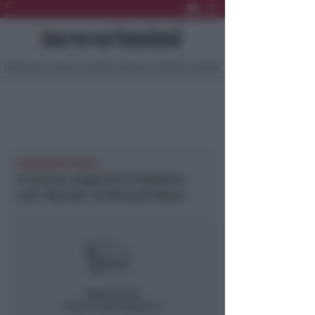
Ultima Ora
Sport
Sociale
Europa
Eventi
Località
NEWSRIMINI RIMINI
Al teatro degli Atti il balletto
cult ‘Martha’ di Richard Move