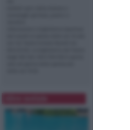
dei
balletti epici della Graham e
monologhi spiritosi, poetici e
istruttivi.
Informazioni e biglietteria (apertura
dal lunedì al sabato dalle ore 10 alle
ore 14): Teatro Ermete Novelli tel.
0541/24152. La biglietteria del Teatro
degli Atti (tel. 0541/784736) è aperta
solo nel giorno dello spettacolo
dalle ore 19.30.
Altre notizie