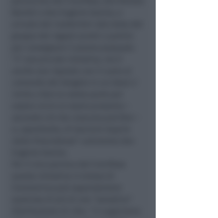
parrocchia del Crocifisso, don Renato
Bartoli e don Eugenio Savino, e
un’auto dei Carabinieri alla testa del
gruppo dei ragazzi pronti a partire
per consegnare il pranzo pasquale.
“
E’ una piccola iniziativa, ma è
anche una risposta con il cuore al
comando del Vangelo in cui Gesù ci
invita a fare la nostra parte per
essere vicini al nostro prossimo –
secondo ciò che ciascuno può fare –
e, soprattutto, di lasciarsi stupire
dalla Provvidenza
” commenta don
Eugenio Savino.
Per il vice parroco del Crocifisso
questa iniziativa in tempo di
Coronavirus può rappresentare
qualcosa di più di una “semplice”
distribuzione di cibo. “
Ci auguriamo