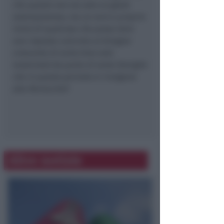
che questo non sia solo un gesto
estemporaneo, ma un vero e proprio
inizio di qualcosa che possa dare
una risposta concreta al bisogno
crescente di aiuto (non solo
materiale) da parte di tante famiglie
che in questo periodo si rivolgono
alla Parrocchia
”.
Altre notizie