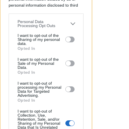
personal information disclosed to third
parties prior to your opt-out.
Personal Data
You may separately opt-out of the further
Processing Opt Outs
disclosure of your personal information
by third parties on the IAB’s list of
I want to opt-out of the
Sharing of my personal
downstream participants.
data.
Opted In
This information may also be disclosed
I want to opt-out of the
by us to third parties on the IAB’s List of
OSSERVATORIO CGIL INCA
Sale of my Personal
Downstream Participants that may
Allarme infortuni sul lavoro a
Data.
further disclose it to other third parties.
Opted In
Rimini: +13% nel primo semestre
dell'anno
I want to opt-out of
processing my Personal
Redazione
di
Data for Targeted
Advertising.
Opted In
I want to opt-out of
Collection, Use,
Retention, Sale, and/or
Sharing of my Personal
Data that Is Unrelated