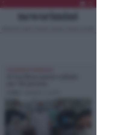
Ultima Ora
Sport
Sociale
Europa
Eventi
Località
VOLONTARI IN PARROCHIA
Al Crocifisso pranzo solidale
per 130 persone
In foto
: i volontari in cucina