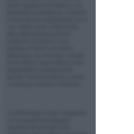
hanno risposto prontamente e con
generosità al passaparola. Di grande
aiuto è stata la collaborazione con il
cap. Sabato Landi, il Maresciallo
Marco Manconi (Comando dei
Carabinieri di Rimini), con la
Questura di Rimini e la Polizia
Municipale, che sono stati coinvolti
fin da subito e hanno offerto la loro
disponibilità e collaborazione
perché l’iniziativa andasse in porto
in sicurezza, amicizia e fraternità.
La distribuzione è stata “inaugurata”
con la benedizione pasquale
impartita dai sacerdoti della