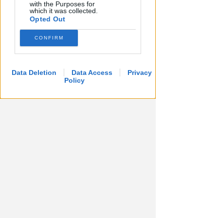
with the Purposes for
which it was collected.
Opted Out
CONFIRM
APPROVATO DAL CDA
Dati in crescita nella semestrale
di IEG, stime al rialzo per
Data Deletion
Data Access
Privacy
l'esercizio 2026
Policy
Redazione
di