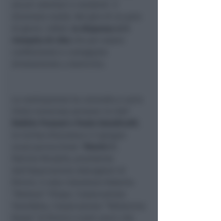
alcuni volontari e residenti è
diventato realtà. Nel giro di un paio
di giorni, infatti,
la dispensa si è
riempita di cibo
che per essere
confezionato e consegnato
direttamente a domicilio.
La realizzazione ha coinvolto a vario
titolo numerose persone: lo chef
Robbie Pezzuol e Paolo Grandicelli
,
la Caritas diocesana e il gruppo
scout parrocchiale “
Rimini 3
”,
Patrizia Rinaldis, presidente
dell’Associazione albergatori di
Rimini, il noto ristoratore Roberto
“Bubana” Filippi, l’associazione
TeamBota, l’associazione “Palloncino
Rosso” di Rimini e tanti amici che