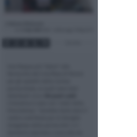
Simona Mulazzani
di
Lun
13 Apr 2020
19:55 ~ ultimo agg. 27 Mag 22:13
2 min
Una Pasqua più “dolce” alla
Parrocchia del Crocifisso di Rimini
per gli assistiti della Caritas
parrocchiale, ai quali sono stati
distribuiti circa
130 pasti caldi
.
L’iniziativa è nata con i tratti della
Provvidenza: “
Sarebbe bello dare il
nostro contributo per le famiglie
bisognose della parrocchia
”, e il
desiderio espresso a voce alta da