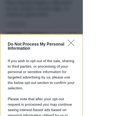
Post razzista legato a Riccione
su un canale a nome Lega. La
sindaca: gravissimo
Redazione
di
Do Not Process My Personal
Information
If you wish to opt-out of the sale, sharing
to third parties, or processing of your
personal or sensitive information for
targeted advertising by us, please use
the below opt-out section to confirm your
VITTIMA UN ANZIANO RIMINESE
selection.
Borseggi sul Metromare, ladri
arrestati grazie all'occhio
Please note that after your opt-out
esperto di un agente
request is processed you may continue
seeing interest-based ads based on
Lamberto Abbati
di
personal information utilized by us or