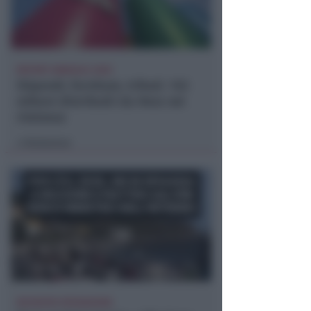
REPORT ANNUALE 2025
Stipendi, forniture, tributi. 145
milioni distribuiti da Hera nel
riminese
Redazione
di
RICHIESTA SPIEGAZIONI