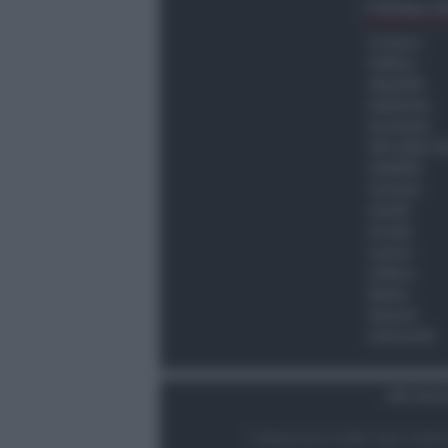
Ultima O
Cronaca
Politica
Attualità
Ambiente
Economia
Vita della C
Viabilità
Turismo
Sanità
Scuola
Lavoro
Cultura
Meteo
Giovani
Università
Dati Socie
© Newsrimini.it 2025. Tutti i diritt