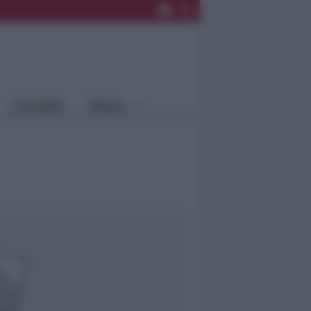
Rimini
Blog
Riccione
Speciali
Santarcangelo
Fiera
Bellaria Igea
Agrinet
M.
Cattolica
Misano
Località
Menu
Coriano
Rimini
Blog
Riccione
Speciali
Santarcangelo
Fiera
Bellaria Igea M.
Agrinet
Cattolica
Misano
Coriano