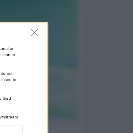
sonal or
ection to
nterest-
closed to
 third
Downstream