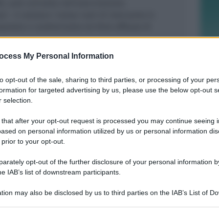
E, sarà coinvolta nell’esercitazione.
usl – è valutare i tempi reali di intervento in
lata e caratterizzata da forte afflusso di
ocess My Personal Information
to opt-out of the sale, sharing to third parties, or processing of your per
formation for targeted advertising by us, please use the below opt-out s
 selection.
RISPETTATO IL CRONOPROGRAMMA
Sicurezza idraulica: procedono i
 that after your opt-out request is processed you may continue seeing i
lavori per la cassa di espansione del
ased on personal information utilized by us or personal information dis
Ventena
 prior to your opt-out.
rately opt-out of the further disclosure of your personal information by
Redazione
di
he IAB’s list of downstream participants.
CALCIO GIOVANILE
tion may also be disclosed by us to third parties on the IAB’s List of 
20ª edizione di “Calcio sotto le
 that may further disclose it to other third parties.
stelle”: il mondiale dei River Delfini