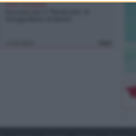
SPORT E SOLIDARIETÀ
Successo per il "Panda Day" al
Tortuga Beach di Rimini
Icaro Sport
VIDEO
di