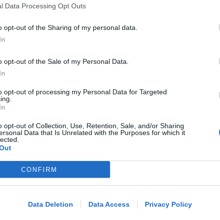
l Data Processing Opt Outs
o opt-out of the Sharing of my personal data.
Roberto Bonfantini
VIDEO
di
In
ALL'AMMINISTRAZIONE COMUNALE
o opt-out of the Sale of my Personal Data.
Il Victoria chiede il manto in
In
sintetico per il campo di San
Giuliano
to opt-out of processing my Personal Data for Targeted
ing.
In
Icaro Sport
di
o opt-out of Collection, Use, Retention, Sale, and/or Sharing
ersonal Data that Is Unrelated with the Purposes for which it
lected.
CALCIO PRIMA CATEGORIA
Out
Raduno e primo allenamento per il
Bellariva 2026/'27 di mister Linguerri
CONFIRM
Me
LEGGI
Icaro Sport
FOTO
di
Data Deletion
Data Access
Privacy Policy