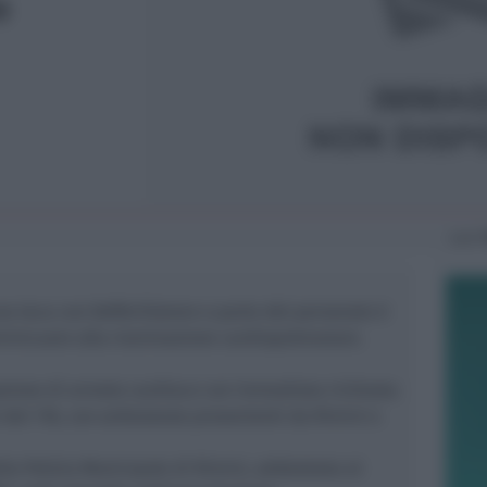
o
Lun
1
una teca con Defibrillatore e parte del personale è
minicuore alla rianimazione cardiopolmonare.
azione di arresto cardiaco con immediata richiesta
i del 118, con ambulanze provenienti da Rimini e
la Polizia Municipale di Rimini, addestrata al