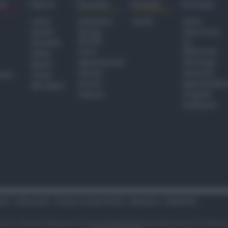
ra
Sport
Sociale
Eventi
Europa
Calcio
Redazione
Eventi
Home
Basket
Perché
Fake & Fact
Sociale
Baseball
TG
Focus
Newsroom
Volley
Appuntamenti
GR Europa
Motori
Dossier
Interviste
hiesa
Tennis
Servizi
Approfondime
Altri Sport
Podcast
Progetto
Redazione
tari
Codice etico
Privacy e Cookie Policy
Redazione
Pubblicità
i sono riservati. Newsrimini.it è una testata registrata Reg. presso il tribuna