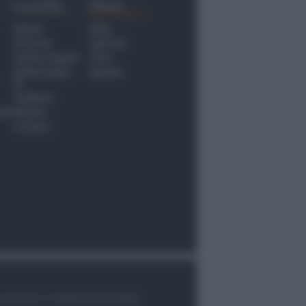
Località
Menu
Rimini
Blog
Riccione
Speciali
Santarcangelo
Fiera
Bellaria Igea
Agrinet
M.
Cattolica
nti
Misano
Coriano
le di Rimini n.7/2003 del 07/05/2003,