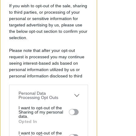
Piano Arenile. Renzi (FdI):
If you wish to opt-out of the sale, sharing
maldestro tentativo di
to third parties, or processing of your
urbanizzare la spiaggia
personal or sensitive information for
targeted advertising by us, please use
Redazione
di
the below opt-out section to confirm your
selection.
Please note that after your opt-out
request is processed you may continue
seeing interest-based ads based on
personal information utilized by us or
personal information disclosed to third
parties prior to your opt-out.
Personal Data
You may separately opt-out of the further
Processing Opt Outs
SABATO AL "BIANCHELLI"
disclosure of your personal information
Ingresso gratuito per il test
by third parties on the IAB’s list of
I want to opt-out of the
Sharing of my personal
match tra Vigor Senigallia e
downstream participants.
data.
Rimini
Opted In
This information may also be disclosed
Icaro Sport
di
I want to opt-out of the
by us to third parties on the IAB’s List of