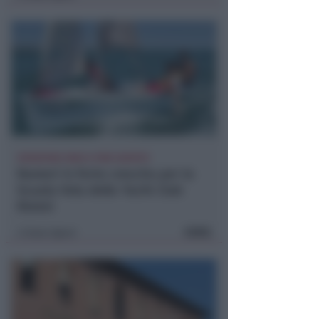
ISCRIZIONI SINO A FINE AGOSTO
Numeri in forte crescita per la
Scuola Vela dello Yacht Club
Rimini
FOTO
Icaro Sport
di