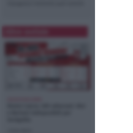
impugnava l’ombrello quel venerdì.
Altre notizie
CALCIO ECCELLENZA
Rimini Calcio: 509 abbonati. Nisi
e Bertani indisponibili per
Senigallia
Icaro Sport
di