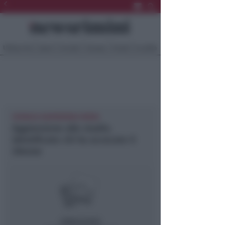
Ultima Ora
Sport
Sociale
Europa
Eventi
Località
CRONACA NEWSRIMINI RIMINI
Aggressione allo stadio.
Identificato chi ha accecato il
20enne