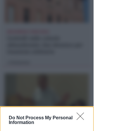
BOLOGNESE E NON SOLO
Controlli nelle colonie
abbandonate: due denunce per
invasione arbitraria
Redazione
di
Do Not Process My Personal
Information
NO A PISCINE E TERRAZZE