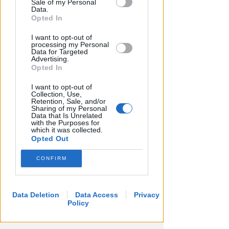
Sale of my Personal
Downstream Participants that may
Data.
further disclose it to other third parties.
Opted In
I want to opt-out of
processing my Personal
Data for Targeted
Advertising.
Opted In
I want to opt-out of
Collection, Use,
Retention, Sale, and/or
Sharing of my Personal
Data that Is Unrelated
with the Purposes for
which it was collected.
Opted Out
CONFIRM
Data Deletion
Data Access
Privacy
Policy