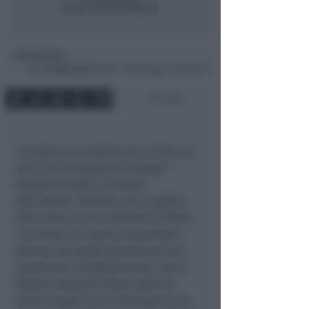
Redazione
di
Mar
31 Ago 2010
08:38 ~ ultimo agg. 13 Mag 22:21
1 min
C’è stato un incontro ieri in Procura
tra il pm che guida le indagini
Davide Ercolani e le forze
dell’ordine. Sembra che a colpire
all’occhio con un ombrello il tifoso
riccionese sia stata una persona
diversa da quelle già fermate dai
Carabinieri. Probabilmente, sono i
filmati realizzati dalla Caserma
Giulio Cesare a far individuare che