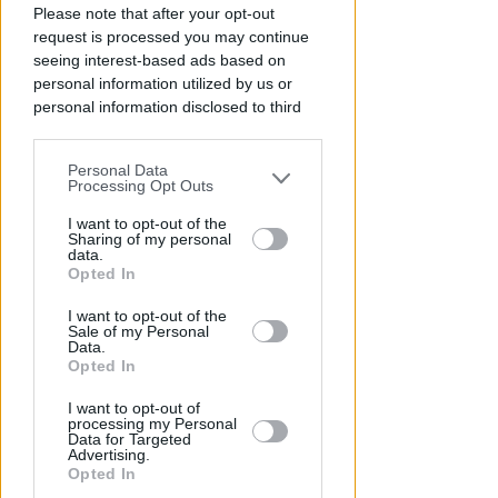
Controlli nelle colonie
Please note that after your opt-out
abbandonate: due denunce per
request is processed you may continue
invasione arbitraria
seeing interest-based ads based on
personal information utilized by us or
Redazione
di
personal information disclosed to third
parties prior to your opt-out.
Personal Data
You may separately opt-out of the further
Processing Opt Outs
disclosure of your personal information
by third parties on the IAB’s list of
I want to opt-out of the
Sharing of my personal
downstream participants.
data.
Opted In
This information may also be disclosed
I want to opt-out of the
by us to third parties on the IAB’s List of
Sale of my Personal
Downstream Participants that may
Data.
NO A PISCINE E TERRAZZE
further disclose it to other third parties.
Opted In
Piano Arenile. Renzi (FdI):
maldestro tentativo di
I want to opt-out of
processing my Personal
urbanizzare la spiaggia
Data for Targeted
Advertising.
Redazione
di
Opted In