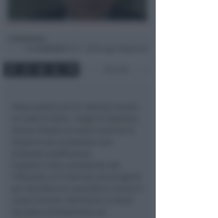
Redazione
di
Gio
24 Ott 2013
14:34 ~ ultimo agg. 16 Mag 21:49
2 min
Dopo quattro ore di udienza ancora
un nulla di fatto. I legali di Aeradria
hanno chiesto un nuovo termine di
30 giorni per presentare una
proposta modificativa.
Il giudice Talia, presidente del
Tribunale, si è riservata alcuni giorni
per decidere se concedere o meno il
nuovo termine. Altrimenti si dovrà
decidere direttamente sul