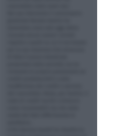
concordato come nuovi soci.
Nel suo intervento il commissario
giudiziale Renato Santini ha
lamentato come solo oggi abbia
ricevuto alcuni numeri corretti
rispetto a quelli su cui si era basato
per la sua relazione (che stroncava
di fatto il piano industriale
presentato dalla società), ma ha
rinnovato le proprie perplessità sui
crediti prededucibili e sulla
insufficienza dei crediti a servizio
del concordato. Resta, per Santini, il
nodo di crediti iscritti a bilancio
come incamerabili ma che nella
realtà dei fatti difficilmente lo
sarebbero. .
Il Pm Gemma Gualdi ha ribadito la