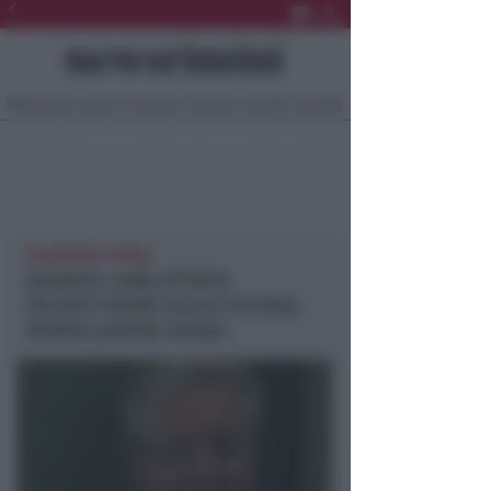
Ultima Ora
Sport
Sociale
Europa
Eventi
Località
NEWSRIMINI RIMINI
Aeradria, nulla di fatto.
Società chiede nuovo termine,
Giudice prende tempo