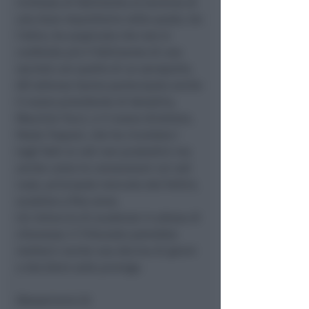
richiesta di fallimento al termine di
una dura requisitoria nella quale, tra
l’altro, ha auspicato che non si
confonda più il fallimento di una
società con quello di un aeroporto.
All’udienza hanno partecipato anche
il nuovo presidente di Aeradria,
Maurizio Tucci, e il nuovo direttore,
Paolo Trapani, che ha ricordato i
tagli fatti ai voli non produttivi ma
anche come le convenzioni coi voli
russi, principale mercato dal Fellini,
scadono a fine anno.
Un intreccio di scadenze in attesa di
chiarezza: il Tribunale potrebbe
metterci anche una decina di giorni
a decidere sulla proroga.
(Newsrimini.it)