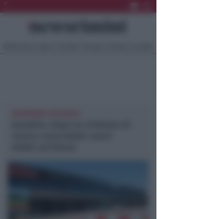
Ultima Ora
Sport
Sociale
Europa
Eventi
Località
NEWSRIMINI PROVINCIA
Aeradria. Dopo la richiesta di
revoca concordato nuovi
dubbi sul futuro