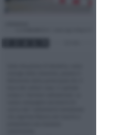
Redazione
di
Lun
14 Ott 2013
09:17 ~ ultimo agg. 16 Mag 21:17
1 min
Sulla situazione di Aeradria, come
emerge dalla relazione, pesano il
fallimento della partecipata Air, il
buco dei vettori russi, il capitale
eroso e i fornitori sottostimati. La
nuova compagine societaria (in
carica dal 1 settembre) nonostante
ciò, esprime fiducia nel riuscire a
presentare una manovra
convincente.