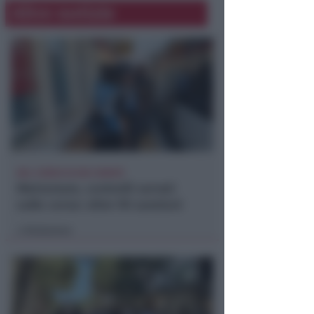
Altre notizie
NEL CORSO DI DUE SERATE
Metromare, controlli serrati
sulle corse: oltre 90 sanzioni
Redazione
di