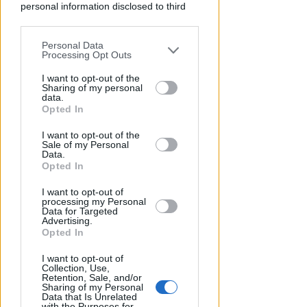
personal information disclosed to third
parties prior to your opt-out.
Personal Data
You may separately opt-out of the further
Processing Opt Outs
disclosure of your personal information
by third parties on the IAB’s list of
I want to opt-out of the
Sharing of my personal
downstream participants.
data.
Opted In
GESTIONE DIRETTA DEL COMUNE
This information may also be disclosed
Riapre il parcheggio del Grand
I want to opt-out of the
by us to third parties on the IAB’s List of
Sale of my Personal
Hotel di Riccione: 252 posti a
Downstream Participants that may
Data.
disposizione
further disclose it to other third parties.
Opted In
Redazione
di
I want to opt-out of
processing my Personal
Data for Targeted
Advertising.
Opted In
I want to opt-out of
Collection, Use,
Retention, Sale, and/or
Sharing of my Personal
Data that Is Unrelated
with the Purposes for