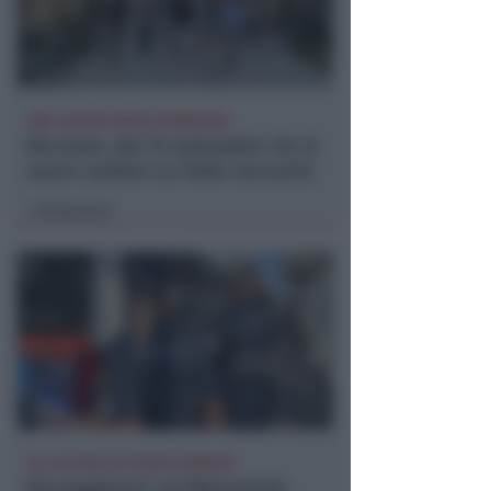
FINE LAVORI ENTRO PRIMAVERA
Riccione, dal 15 settembre via ai
nuovi cantieri su Viale Ceccarini
Redazione
di
ALL'ALTEZZA DI PIAZZA KENNEDY
Borseggiatori sul Metromare: