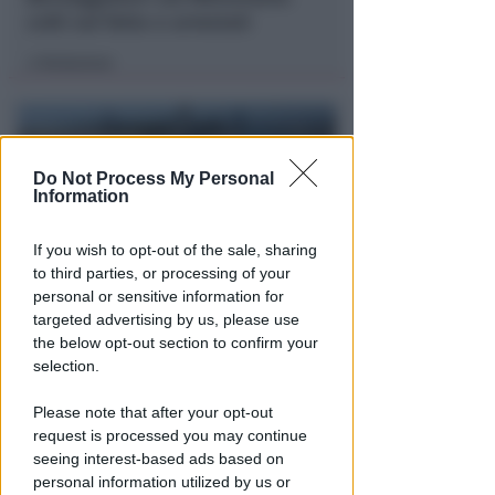
colti sul fatto e arrestati
Redazione
di
Do Not Process My Personal
Information
If you wish to opt-out of the sale, sharing
to third parties, or processing of your
personal or sensitive information for
PER LA MESSA DEL PONTEFICE
targeted advertising by us, please use
Papa Leone XIV a Rimini: iniziati
the below opt-out section to confirm your
i lavori di allestimento a
selection.
piazzale Boscovich
Please note that after your opt-out
Redazione
di
request is processed you may continue
seeing interest-based ads based on
personal information utilized by us or