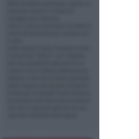
Nelle prossime settimane i giudici si
dovranno riunire in camera di
consiglio poi l’udienza.
Solo in caso di eventuale via libera si
andrà all’adunanza dei creditori per
il voto.
A fine estate è stato rinnovato anche
il board del “Fellini” con l’ingresso
del neo presidente Maurizio Tucci,
numero uno di Alitalia Maintenance
System, e del neo direttore generale
Paolo Trapani, già dg dell’aeroporto
di Genova. Su questo fronte Aeradria
ha ribadito nell’intervento di sabato
che non ci sono più sprechi ma una
concreta riduzione delle spese.