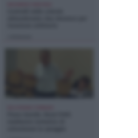
BOLOGNESE E NON SOLO
Controlli nelle colonie
abbandonate: due denunce per
invasione arbitraria
Redazione
di
NO A PISCINE E TERRAZZE
Piano Arenile. Renzi (FdI):
maldestro tentativo di
urbanizzare la spiaggia