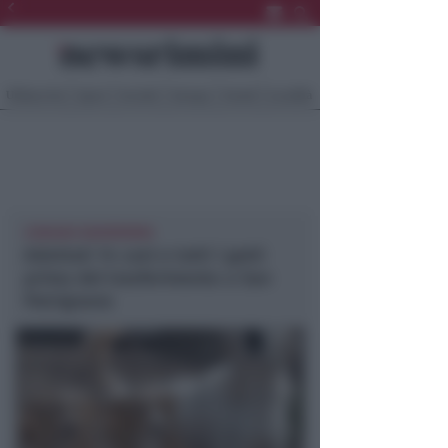
Ultima Ora
Sport
Sociale
Europa
Eventi
Località
CORIANO NEWSRIMINI
Adottati 14 cani e tutti i gatti
prima del trasferimento a San
Patrignano