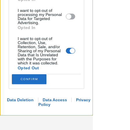
LA DECISIONE DEL GIP
Abusi ripetuti sulla figlia 13enne
I want to opt-out of
processing my Personal
della convivente. 44enne andrà
Data for Targeted
a processo
Advertising.
Opted In
Redazione
di
I want to opt-out of
Collection, Use,
Retention, Sale, and/or
Sharing of my Personal
Data that Is Unrelated
with the Purposes for
which it was collected.
Opted Out
CONFIRM
Data Deletion
Data Access
Privacy
Policy