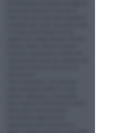
ha presentato un esposto dettagliato
anche alla Guardia di Finanza di
Rimini per fare luce sulla situazione
contabile del canile. Va avanti anche
il ricorso amministrativo al Tar,
seguito dal collega Mussoni. Faremo
partire, inoltre, anche un’azione
civile per recuperare il credito che
l’associazione vanta nei confronti del
comune di Coriano che è di circa
20mila euro
“.
“
Per le volontarie
– ha concluso –
sono stati giorni difficili, si sono
sentite calpestate. A rincuorarle,
però, la gara di solidarietà di questi
ultimi giorni che ha portato
all’adozione degli animali,
soprattutto quelli più anziani e
fragili. L’ultima adozione è stata fatta