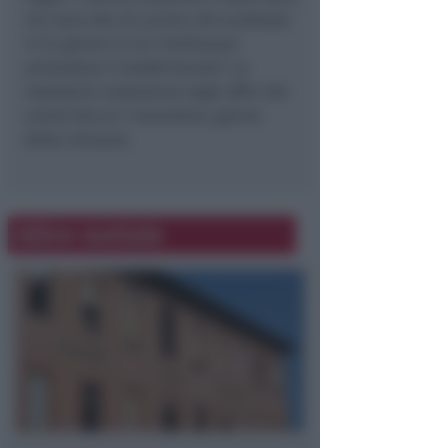
ieri sera alle 22, prima che scattasse
il 31, giorno in cui l’ordinanza
prevedeva il trasferimento
“. Le
volontarie resteranno negli uffici del
canile fino al 7 novembre, giorno
della chiusura.
Altre notizie