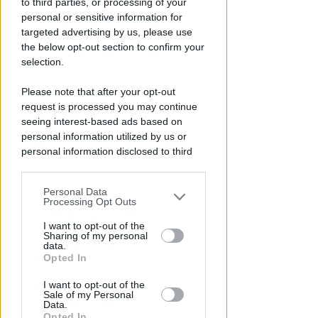
to third parties, or processing of your
personal or sensitive information for
targeted advertising by us, please use
the below opt-out section to confirm your
selection.
ECAD, IL 23 OTTOBRE
Please note that after your opt-out
A Coriano l'incontro
request is processed you may continue
internazionale "contro le
seeing interest-based ads based on
droghe". Spinelli: orgogliosa
personal information utilized by us or
personal information disclosed to third
Redazione
di
parties prior to your opt-out.
Personal Data
You may separately opt-out of the further
Processing Opt Outs
disclosure of your personal information
by third parties on the IAB’s list of
I want to opt-out of the
Sharing of my personal
downstream participants.
data.
Opted In
This information may also be disclosed
I want to opt-out of the
by us to third parties on the IAB’s List of
Sale of my Personal
Downstream Participants that may
Data.
further disclose it to other third parties.
Opted In