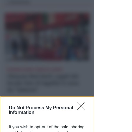
Redazione
di
EPISODI FUORI E NON DI CLIENTI
Chiusura Red Devil. Legali del
locale: faro di legalità in zona
da "Suburra"
Redazione
di
Do Not Process My Personal
Information
If you wish to opt-out of the sale, sharing