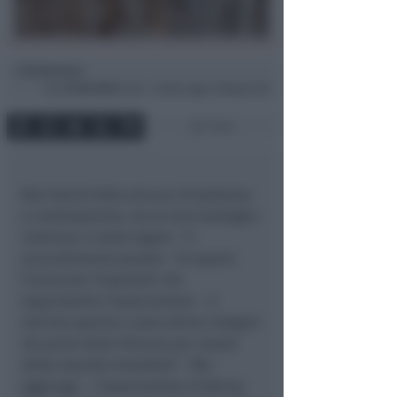
Redazione
di
Gio
31 Ott 2013
14:55 ~ ultimo agg. 16 Mag 22:06
1 min
Non hanno fatto alcuna rimostranza
e contestazione, ma la loro battaglia
continua in sede legale. “
Il
procedimento penale
– fa sapere
l’avvocato Trippitelli che
rappresenta l’associazione –
è
tutt’ora aperto e sono attive indagini
da parte della Procura per mezzo
della Guardia Forestale
“. “
Ma
–
aggiunge –
l’associazione di Benny