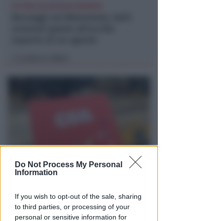
VITTIMA UN ANZIANO RIMINESE
Borseggi sul Metromare, ladri
arrestati grazie all'occhio
esperto di un agente
Lamberto Abbati
di
Do Not Process My Personal
OSSERVATORIO CGIL INCA
Information
Allarme infortuni sul lavoro a
Rimini: +13% nel primo semestre
If you wish to opt-out of the sale, sharing
dell'anno
to third parties, or processing of your
personal or sensitive information for