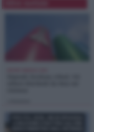
Altre notizie
REPORT ANNUALE 2025
Stipendi, forniture, tributi. 145
milioni distribuiti da Hera nel
riminese
Redazione
di