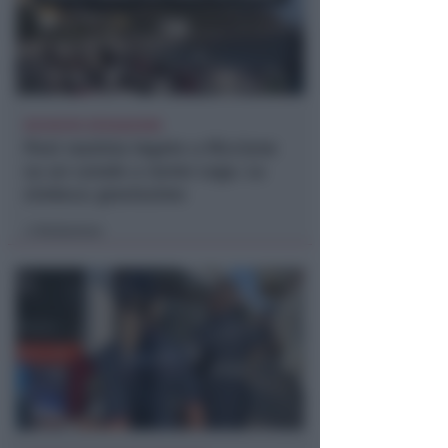
RICHIESTA SPIEGAZIONI
Post razzista legato a Riccione
su un canale a nome Lega. La
sindaca: gravissimo
Redazione
di