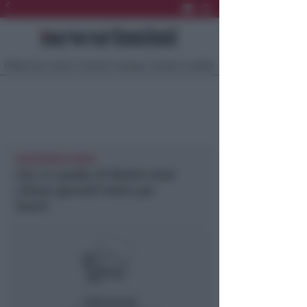
Ultima Ora
Sport
Sociale
Europa
Eventi
Località
NEWSRIMINI RIMINI
A14, il casello di Rimini nord
chiuso giovedì notte per
lavori