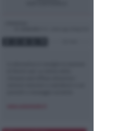
Redazione
di
Mer
30 Ott 2013
11:14 ~ ultimo agg. 16 Mag 22:03
1 min
In alternativa si consiglia la stazione
di Rimini sud. La notizia della
chiusura sarà diffusa attraverso i
notiziari televisivi e radiofonici e sui
pannelli a messaggio variabile.
www.autostrade.it