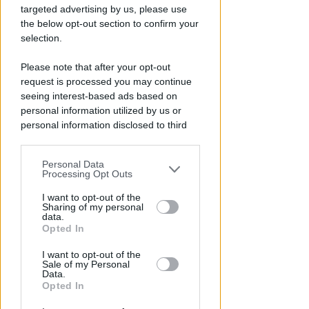
Redazione
di
targeted advertising by us, please use
the below opt-out section to confirm your
selection.
Please note that after your opt-out
request is processed you may continue
seeing interest-based ads based on
personal information utilized by us or
personal information disclosed to third
parties prior to your opt-out.
APPROVATO DAL CDA
Personal Data
You may separately opt-out of the further
Processing Opt Outs
Dati in crescita nella semestrale
disclosure of your personal information
di IEG, stime al rialzo per
by third parties on the IAB’s list of
I want to opt-out of the
l'esercizio 2026
Sharing of my personal
downstream participants.
data.
Opted In
Redazione
di
This information may also be disclosed
I want to opt-out of the
by us to third parties on the IAB’s List of
Sale of my Personal
Downstream Participants that may
Data.
further disclose it to other third parties.
Opted In