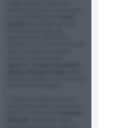
coraggio ispirati ai valori della
solidarietà. Il primo riconoscimento
è andato all’associazione
Famija
Arciunesa
che dal 1980 con il suo
giornale gratuito raggiunge
regolarmente le case di tutti i
riccionesi, e con le sue ricerche sulla
storia e il dialetto, le iniziative
culturali e i tanti momenti
aggregativi.
La dedica del premio è
andata a Giuseppe Lo Magro
, guida
dell’associazione per quasi vent’anni
recentemente scomparso.
Il “Premio San Martino d’Oro 2024
come Ambasciatore di Riccione nel
mondo” è invece andato
al designer
Aldo Drudi
, maestro del design
applicato alla velocità, capace di