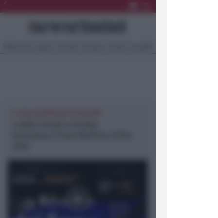
Ultima Ora
Sport
Sociale
Europa
Eventi
Località
AL PALACONGRESSI DI RICCIONE
A Aldo Drudi e Famija
Arciunesa il San Martino d’Oro
2024
Video
Player