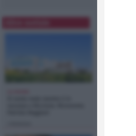
Altre notizie
ALL'INFERMI
Si sente male mentre è in
vacanza a Riccione. Ricoverata
Patrizia Reggiani
Redazione
di