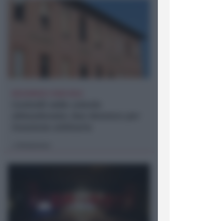
BOLOGNESE E NON SOLO
Controlli nelle colonie
abbandonate: due denunce per
invasione arbitraria
Redazione
di