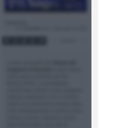
00:00
02:02
Redazione
di
Ven
27 Dic 2024
13:26 ~ ultimo agg. 2 Giu 03:01
2 min
La sala Concordia del
Palazzo dei
Congressi di Riccione
è stata teatro
della quarta edizione del San
Martino d’Oro, La prestigiosa
onorificenza, divisa in due categorie
distinte, destinata a chi, in diversi
ambiti, ha contribuito al bene della
città, distinguendosi in settori come
cultura, scienza, industria, lavoro,
sport, filantropia o per atti di