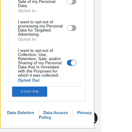
Sale of my Personal
Downstream Participants that may
Data.
further disclose it to other third parties.
Opted In
I want to opt-out of
processing my Personal
Data for Targeted
Advertising.
Opted In
I want to opt-out of
Collection, Use,
Retention, Sale, and/or
Sharing of my Personal
Data that Is Unrelated
with the Purposes for
which it was collected.
Opted Out
CONFIRM
Data Deletion
Data Access
Privacy
Policy