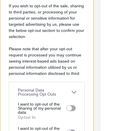
maldestro tentativo di
If you wish to opt-out of the sale, sharing
urbanizzare la spiaggia
to third parties, or processing of your
personal or sensitive information for
Redazione
di
targeted advertising by us, please use
the below opt-out section to confirm your
selection.
Please note that after your opt-out
request is processed you may continue
seeing interest-based ads based on
personal information utilized by us or
personal information disclosed to third
parties prior to your opt-out.
EPISODI FUORI E NON DI CLIENTI
Personal Data
You may separately opt-out of the further
Chiusura Red Devil. Legali del
Processing Opt Outs
disclosure of your personal information
locale: faro di legalità in zona
by third parties on the IAB’s list of
I want to opt-out of the
da "Suburra"
Sharing of my personal
downstream participants.
data.
Opted In
Redazione
di
This information may also be disclosed
I want to opt-out of the
by us to third parties on the IAB’s List of