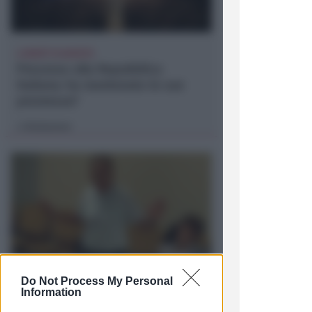
LUNEDÌ 10 AGOSTO
Processo alla Repubblica
Italiana: ha mantenuto le sue
promesse?
Redazione
di
Do Not Process My Personal
NO A PISCINE E TERRAZZE
Information
Piano Arenile. Renzi (FdI):