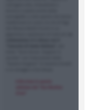
coniugare arte, innovazione e
tecnica e autore anche delle
scenografie a cielo aperto che hanno
trasformato le curve e le vie di fuga
del Misano World Circuit in un
gigantesco capolavoro di land art.
La
celebrazione si è chiusa con il
“Concerto di Santo Stefano”
, dal
titolo “Terra Verum. Stagioni in
ascolto” con l’esecuzione delle
“Quattro Stagioni” di Antonio Vivaldi
e un omaggio a Ezio Bosso.
A Riccione la quarta
edizione del “San Martino
d’oro”