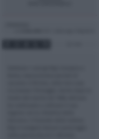
Redazione
di
Lun
22 Nov 2004
17:27 ~ ultimo agg. 11 Mag 00:44
1 min
Sebbene i coniugi Bigi vivessero a
Roma, trascorrevano periodi di
vacanza in Riviera, nella loro casa
riccionese l’Ormeggio. Anche dopo la
morte del marito nel 1988, Adriana
ha continuato a coltivare il suo
legame con la cittadina della
Valconca. Il funerale della vedova
Bigi si svolgerà domani pomeriggio
nella parrocchia di S. Michele