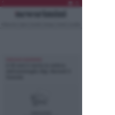
Ultima Ora
Sport
Sociale
Europa
Eventi
Località
MORCIANO NEWSRIMINI
A 99 anni è morta la vedova
dell’ammiraglio Bigi. Martedì il
funerale