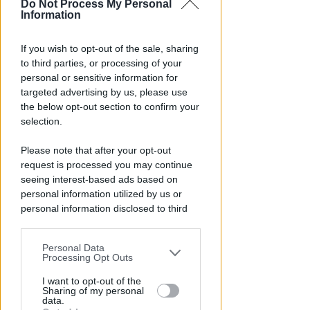
Do Not Process My Personal
Information
ECAD, IL 23 OTTOBRE
If you wish to opt-out of the sale, sharing
A Coriano l'incontro
to third parties, or processing of your
internazionale "contro le
personal or sensitive information for
droghe". Spinelli: orgogliosa
targeted advertising by us, please use
the below opt-out section to confirm your
Redazione
di
selection.
Please note that after your opt-out
request is processed you may continue
seeing interest-based ads based on
personal information utilized by us or
personal information disclosed to third
parties prior to your opt-out.
Personal Data
You may separately opt-out of the further
Processing Opt Outs
disclosure of your personal information
LA DECISIONE DEL GIP
by third parties on the IAB’s list of
I want to opt-out of the
Sharing of my personal
Abusi ripetuti sulla figlia 13enne
downstream participants.
data.