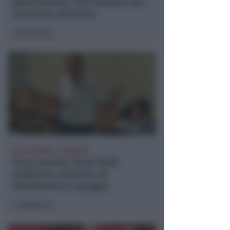
abbandonate: due denunce per
invasione arbitraria
Redazione
di
NO A PISCINE E TERRAZZE
Piano Arenile. Renzi (FdI):
maldestro tentativo di
urbanizzare la spiaggia
Redazione
di