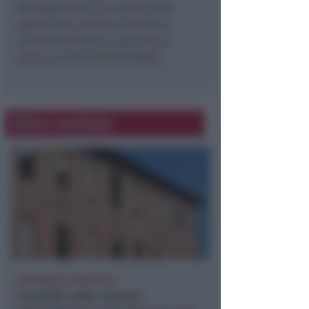
Arcangelo alle 15; la salma sarà
sepolta nel cimitero cittadino.
L’Amministrazione comunale si
unisce al lutto della famiglia.
Altre notizie
BOLOGNESE E NON SOLO
Controlli nelle colonie