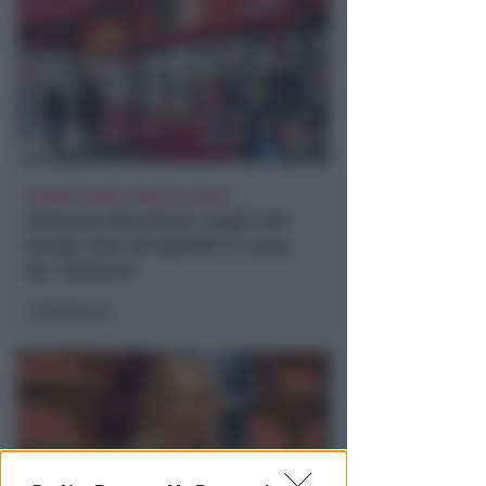
EPISODI FUORI E NON DI CLIENTI
Chiusura Red Devil. Legali del
locale: faro di legalità in zona
da "Suburra"
Redazione
di