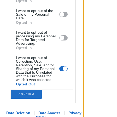
della convivente. 44enne andrà
Opted In
a processo
This information may also be disclosed
I want to opt-out of the
by us to third parties on the IAB’s List of
Sale of my Personal
Redazione
di
Downstream Participants that may
Data.
further disclose it to other third parties.
Opted In
I want to opt-out of
processing my Personal
Data for Targeted
Advertising.
Opted In
I want to opt-out of
Collection, Use,
Retention, Sale, and/or
Sharing of my Personal
Data that Is Unrelated
with the Purposes for
which it was collected.
Opted Out
CONFIRM
Data Deletion
Data Access
Privacy