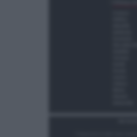
Ultima O
Cronaca
Politica
Attualità
Ambiente
Economia
Vita della C
Viabilità
Turismo
Sanità
Scuola
Lavoro
Cultura
Meteo
Giovani
Università
Dati Socie
© Newsrimini.it 2025. Tutti i diritt