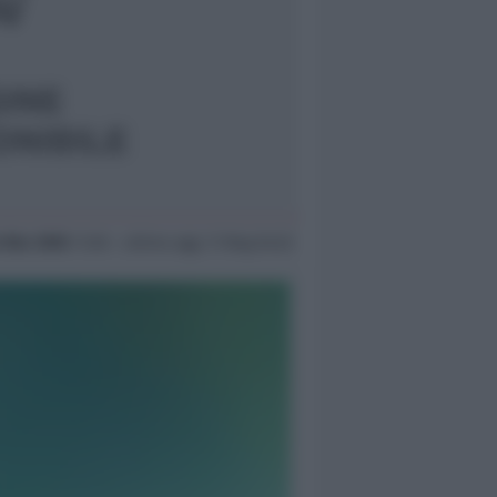
 Mar 2005
11:28 ~ ultimo agg. 11 Mag 04:22