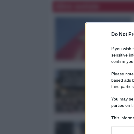
Altre notizie
Do Not Pr
If you wish 
sensitive in
confirm your
Please note
based ads b
third parties
You may sepa
parties on t
This informa
Participants