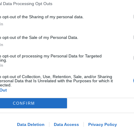
l Data Processing Opt Outs
arrestati grazie all'occhio esperto di
un agente
o opt-out of the Sharing of my personal data.
In
Lamberto Abbati
di
o opt-out of the Sale of my Personal Data.
OSSERVATORIO CGIL INCA
In
Allarme infortuni sul lavoro a Rimini:
to opt-out of processing my Personal Data for Targeted
+13% nel primo semestre dell'anno
ing.
In
o opt-out of Collection, Use, Retention, Sale, and/or Sharing
ersonal Data that Is Unrelated with the Purposes for which it
Redazione
di
lected.
Out
APPROVATO DAL CDA
Dati in crescita nella semestrale di
CONFIRM
Me
IEG, stime al rialzo per l'esercizio
2026
LEGGI
Data Deletion
Data Access
Privacy Policy
Redazione
di