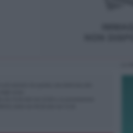
Lun
14
n più sezioni; tra queste, una dedicata alle
 degli scout.
e ore 15.30 alle ore 22.00 e, su prenotazione
012), dalle ore 09.30 alle ore 12.30.