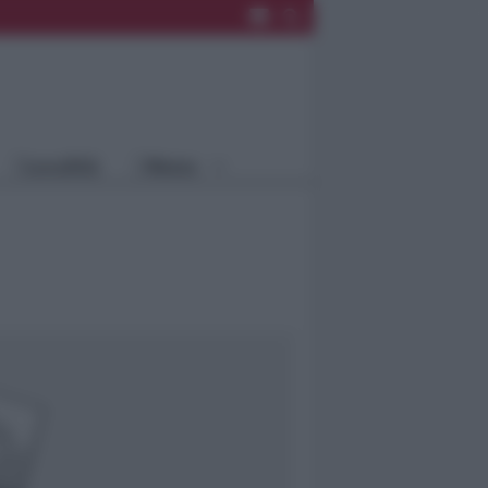
Rimini
Blog
Riccione
Speciali
Santarcangelo
Fiera
Bellaria Igea
Agrinet
M.
Cattolica
Misano
Località
Menu
Coriano
Rimini
Blog
Riccione
Speciali
Santarcangelo
Fiera
Bellaria Igea M.
Agrinet
Cattolica
Misano
Coriano