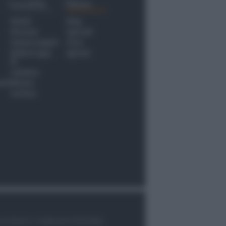
Località
Menu
Rimini
Blog
Riccione
Speciali
Santarcangelo
Fiera
Bellaria Igea
Agrinet
M.
Cattolica
nti
Misano
Coriano
le di Rimini n.7/2003 del 07/05/2003,