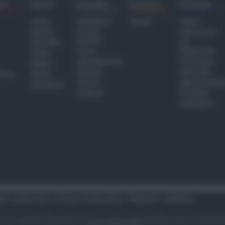
ra
Sport
Sociale
Eventi
Europa
Calcio
Redazione
Eventi
Home
Basket
Perché
Fake & Fact
Sociale
Baseball
TG
Focus
Newsroom
Volley
Appuntamenti
GR Europa
Motori
Dossier
Interviste
hiesa
Tennis
Servizi
Approfondime
Altri Sport
Podcast
Progetto
Redazione
tari
Codice etico
Privacy e Cookie Policy
Redazione
Pubblicità
i sono riservati. Newsrimini.it è una testata registrata Reg. presso il tribuna