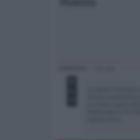
Podestà
Giovani
Università
Redazione
di
1 min
La mostra è articolata i
attività caratteristiche
La mostra è aperta dall
(telefonando al 333 5490
Ingresso libero