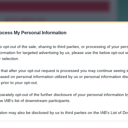
REPORT ANNUALE 2025
Stipendi, forniture, tributi. 145
milioni distribuiti da Hera nel
ocess My Personal Information
riminese
to opt-out of the sale, sharing to third parties, or processing of your per
formation for targeted advertising by us, please use the below opt-out s
Redazione
di
 selection.
RICHIESTA SPIEGAZIONI
 that after your opt-out request is processed you may continue seeing i
Post razzista legato a Riccione su un
ased on personal information utilized by us or personal information dis
canale a nome Lega. La sindaca:
 prior to your opt-out.
gravissimo
rately opt-out of the further disclosure of your personal information by
he IAB’s list of downstream participants.
Redazione
di
tion may also be disclosed by us to third parties on the IAB’s List of 
 that may further disclose it to other third parties.
VITTIMA UN ANZIANO RIMINESE
Borseggi sul Metromare, ladri