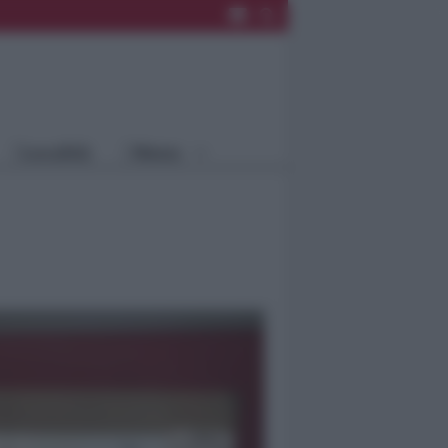
Rimini
Blog
Riccione
Speciali
Santarcangelo
Fiera
Bellaria Igea
Agrinet
M.
Cattolica
Misano
Località
Menu
Coriano
Rimini
Blog
Riccione
Speciali
Santarcangelo
Fiera
Bellaria Igea M.
Agrinet
Cattolica
Misano
Coriano