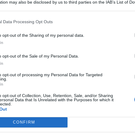
tion may also be disclosed by us to third parties on the IAB’s List of 
 that may further disclose it to other third parties.
l Data Processing Opt Outs
o opt-out of the Sharing of my personal data.
REPORT ANNUALE 2025
In
Stipendi, forniture, tributi. 145
milioni distribuiti da Hera nel
o opt-out of the Sale of my Personal Data.
riminese
In
to opt-out of processing my Personal Data for Targeted
Redazione
di
ing.
In
RICHIESTA SPIEGAZIONI
o opt-out of Collection, Use, Retention, Sale, and/or Sharing
Post razzista legato a Riccione su un
ersonal Data that Is Unrelated with the Purposes for which it
canale a nome Lega. La sindaca:
lected.
Me
Out
gravissimo
LEGGI
CONFIRM
Redazione
di