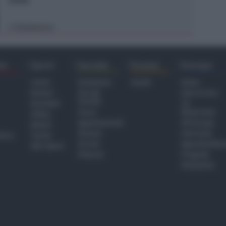
Redazione
di
ra
Sport
Sociale
Eventi
Europa
Calcio
Redazione
Eventi
Home
Basket
Perché
Fake & Fact
Sociale
Baseball
TG
Focus
Newsroom
Volley
Appuntamenti
GR Europa
Motori
Dossier
Interviste
hiesa
Tennis
Servizi
Approfondime
Altri Sport
Podcast
Progetto
Redazione