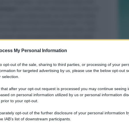
olo di Yangzhou
– scrive il Sindaco della città
Baojuan
in una lettera indirizzata al Sindaco di
on cui, passo dopo passo, ha concordato dalla
le modalità d’aiuto ricordando come “i cinesi
nno offerto le loro donazioni alla nostra città” –
sinceri saluti al popolo di Rimini che è stato
ia e a i colleghi che stanno combattendo in
enzione dell’epidemia
.”
ocess My Personal Information
d’affetto non isolato, anche altre città gemelle
to opt-out of the sale, sharing to third parties, or processing of your per
formation for targeted advertising by us, please use the below opt-out s
ci con perseveranza, forza e aiuto reciproco
– ha
 selection.
borgomastro di Seraing in Belgio –
per
o nel miglior modo possibile, con un pensiero
 that after your opt-out request is processed you may continue seeing i
gili tra noi
”.
ased on personal information utilized by us or personal information dis
 prior to your opt-out.
 dalla città gemella di Yangzhou saranno
i giorni non appena sarà definita la miglior
rately opt-out of the further disclosure of your personal information by
he IAB’s list of downstream participants.
i da perseguire nel quadro delle iniziative di
irus.