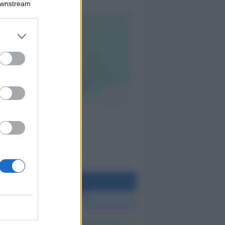
Downstream
teo Rimini
 TUTTE LE NOTIZIE SUL METEO