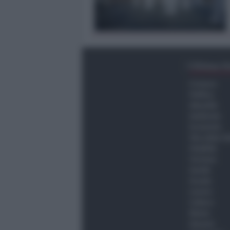
Ultima O
Cronaca
Politica
Attualità
Ambiente
Economia
Vita della C
Viabilità
Turismo
Sanità
Scuola
Lavoro
Cultura
Meteo
Giovani