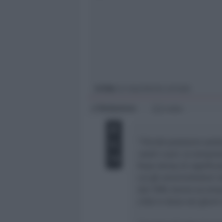
Giovani
Università
In foto
: le mascherine arrivate
Redazione
di
2 min
“
Finché possiamo salda
nostri cuori, la tempes
frase densa di significa
cui gli amministratori 
dal 1999, hanno accomp
città in dono nei giorni 