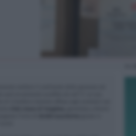
Mer
2
mente mettere il continente della speranza nei
ta sarà sicuramente sconfitta da noi!
” E’ un una
to di Cristoforo Colombo affissa sugli scatoloni con
della
Città cinese di Yangzhou
, gemellata a Rimini
agnato l’invio di
28.000 mascherine
giunte in
scorsi.