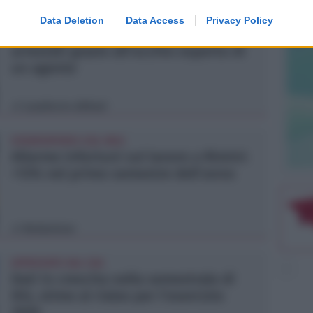
VITTIMA UN ANZIANO RIMINESE
Data Deletion
Data Access
Privacy Policy
Borseggi sul Metromare, ladri
arrestati grazie all'occhio esperto di
un agente
Lamberto Abbati
di
OSSERVATORIO CGIL INCA
Allarme infortuni sul lavoro a Rimini:
+13% nel primo semestre dell'anno
Redazione
di
APPROVATO DAL CDA
Dati in crescita nella semestrale di
IEG, stime al rialzo per l'esercizio
2026