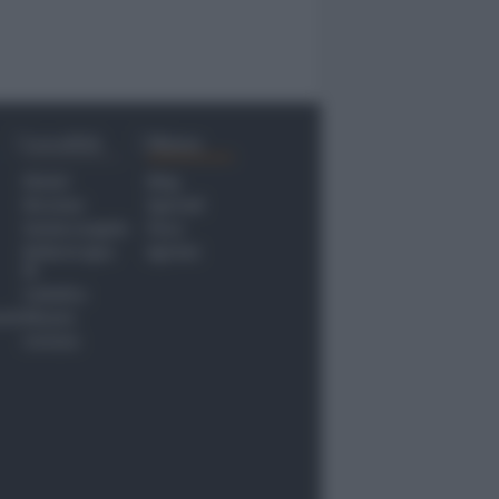
Località
Menu
Rimini
Blog
Riccione
Speciali
Santarcangelo
Fiera
Bellaria Igea
Agrinet
M.
Cattolica
nti
Misano
Coriano