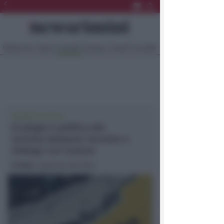
Ultima Ora
Sport
Sociale
Europa
Eventi
Località
GIOVEDÌ 9 LUGLIO
Ecologia e politica del
turismo balneare: incontro e
dialogo con l'autore
In foto
: copertina del libro