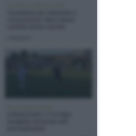
RICHIAMO AL COMUNE DI RIMINI
Consulenze per indennizzi a
concessionari. Mare Libero:
sarebbe danno erariale
Redazione
di
POLLINI PARA DUE RIGORI
Il Rimini batte 4-1 la Vigor
Senigallia nel primo test
precampionato