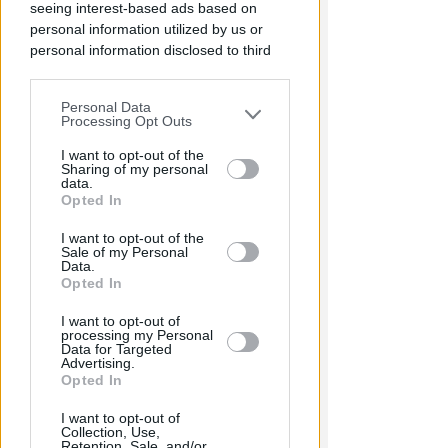
seeing interest-based ads based on
Scatta il torneo nazionale Open
personal information utilized by us or
femminile del Tennis Club
personal information disclosed to third
Viserba
parties prior to your opt-out.
Icaro Sport
di
Personal Data
You may separately opt-out of the further
Processing Opt Outs
disclosure of your personal information
by third parties on the IAB’s list of
I want to opt-out of the
Sharing of my personal
downstream participants.
data.
Opted In
This information may also be disclosed
I want to opt-out of the
by us to third parties on the IAB’s List of
Sale of my Personal
Downstream Participants that may
Data.
further disclose it to other third parties.
Opted In
I want to opt-out of
processing my Personal
Data for Targeted
Advertising.
Opted In
I want to opt-out of
Collection, Use,
Retention, Sale, and/or