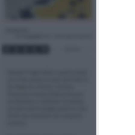
Redazione
di
Mer
8 Lug 2026
12:40 ~ ultimo agg. 15 Lug 12:56
2 min
Giovedì 9 luglio 2026, a partire dalle
ore 21:00, presso la sede dell’ISUR in
Via Nigra 26 a Rimini, l’Unione
Sindacale di Base (USB) promuove
un dibattito e confronto incentrato
sul tema dell'ecologia politica e dei
diritti dei lavoratori del comparto
turistico.