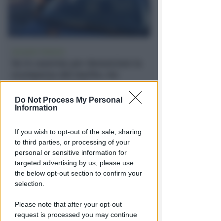
VACANZA TRAGICA
Va in caserma per denunciare la
scomparsa del marito, ma
scopre che è morto
Do Not Process My Personal
Lamberto Abbati
di
Information
If you wish to opt-out of the sale, sharing
to third parties, or processing of your
personal or sensitive information for
targeted advertising by us, please use
the below opt-out section to confirm your
selection.
Please note that after your opt-out
request is processed you may continue
TANA VINCE A JESI