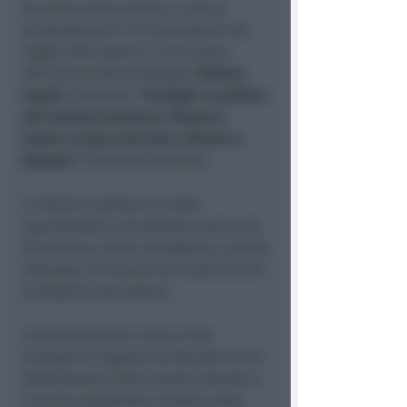
Al centro della serata ci sarà la
presentazione e la discussione del
saggio dell'autore e ricercatore
dell’Università di Bologna
Matteo
Lupoli
, intitolato “
Ecologia e politica
del turismo balneare. Natura e
lavoro a buon mercato a Rimini e
Durazzo
” (Orthotes Edizioni).
Il volume analizza in modo
approfondito, prendendo come casi
di studio la costa romagnola e quella
albanese, le dinamiche materiali ed
ecologiche del settore.
L'obiettivo della ricerca è far
emergere il legame strutturale tra lo
sfruttamento delle risorse naturali e
il lavoro stagionale a basso costo,