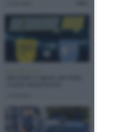
FOTO
Icaro Sport
di
BELLARIVA E STELLA
Mercoledì 12 agosto alla Stella
il primo Memorial Arlo
Icaro Sport
di