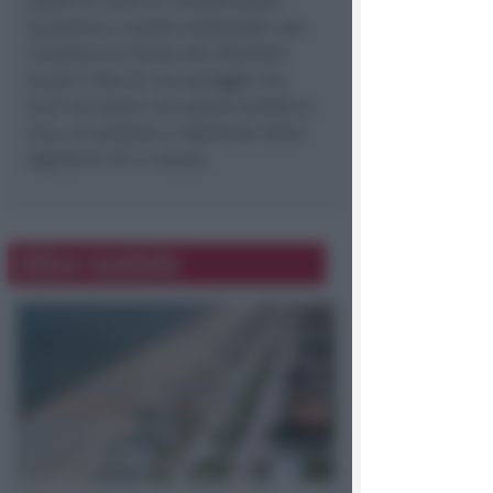
quello di unire le rivendicazioni
lavorative a quelle ambientali, per
rimettere al centro del dibattito
locale l'idea di una spiaggia che
torni ad essere uno spazio pubblico
vivo, accessibile e rispettoso della
dignità di chi ci lavora.
Altre notizie