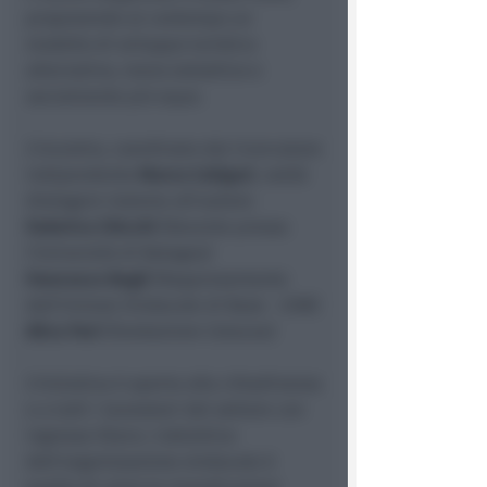
proponendo al contempo un
modello di sviluppo turistico
alternativo, meno estrattivo e
socialmente più equo.
L'incontro, coordinato dal ricercatore
indipendente
Marco Caligari
, vedrà
dialogare insieme all'autore:
Federico Chicchi
(Docente presso
l'Università di Bologna)
Francesco Bugli
(Rappresentante
dell'Unione Sindacale di Base - USB)
Alice Pari
(Fondazione Cetacea)
L'iniziativa è aperta alla cittadinanza
e a tutti i lavoratori del settore con
ingresso libero. L'obiettivo
dell'organizzazione sindacale è