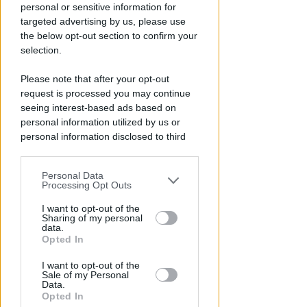
personal or sensitive information for
Altre notizie
targeted advertising by us, please use
the below opt-out section to confirm your
selection.
Please note that after your opt-out
request is processed you may continue
seeing interest-based ads based on
personal information utilized by us or
personal information disclosed to third
parties prior to your opt-out.
APPROVATO IN CONSIGLIO
Personal Data
You may separately opt-out of the further
Piano arenile, ok a variante:
Processing Opt Outs
disclosure of your personal information
terrazze, piscine scoperte e
by third parties on the IAB’s list of
I want to opt-out of the
destagionalizzazione
Sharing of my personal
downstream participants.
data.
Opted In
Redazione
di
This information may also be disclosed
I want to opt-out of the
by us to third parties on the IAB’s List of
Sale of my Personal
Downstream Participants that may
Data.
further disclose it to other third parties.
Opted In