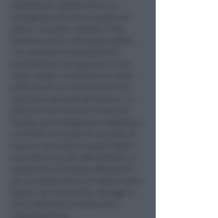
riqualificare i ghetti storici, le
divergenze arrivano su quelli non
storici. Un passo indietro: il Prg
benevolo aveva individuato ghetti
cui concedere la possibilità di
ampliamenti non superiori ai 150
metri quadri, e la facoltà di nuove
edificazioni con un’incidenza non
superiore allo 0,4% del terreno. La
Provincia bocciò però la seconda
facoltà, per incongruenze legislative.
La Giunta comunale ha concesso di
nuovo a una parte di questi Ghetti,
una terzo circa dei 300 esistenti, la
possibilità di limitate edificazioni,
per un totale teorico di 18mila metri
quadri. Per Forza Italia, che oggi in
una conferenza ha attaccato il
comportamento