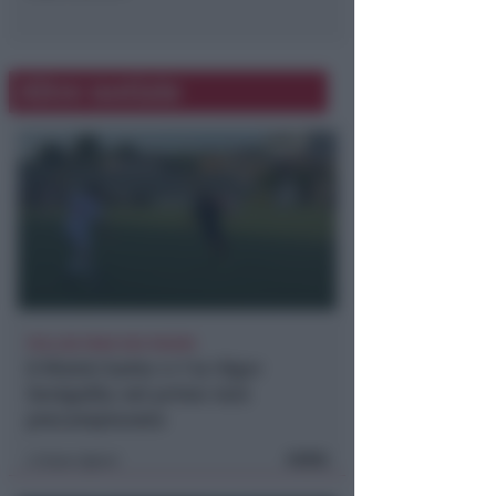
Altre notizie
POLLINI PARA DUE RIGORI
Il Rimini batte 4-1 la Vigor
Senigallia nel primo test
precampionato
FOTO
Icaro Sport
di