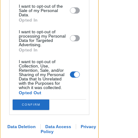
This information may also be disclosed
non scaricabarile
I want to opt-out of the
by us to third parties on the IAB’s List of
Sale of my Personal
Downstream Participants that may
Data.
Redazione
di
further disclose it to other third parties.
Opted In
I want to opt-out of
processing my Personal
Data for Targeted
Advertising.
Opted In
I want to opt-out of
Collection, Use,
Retention, Sale, and/or
Sharing of my Personal
Data that Is Unrelated
with the Purposes for
TANA VINCE A JESI
which it was collected.
Opted Out
Scatta il torneo nazionale Open
femminile del Tennis Club
CONFIRM
Viserba
Icaro Sport
di
Data Deletion
Data Access
Privacy
Policy