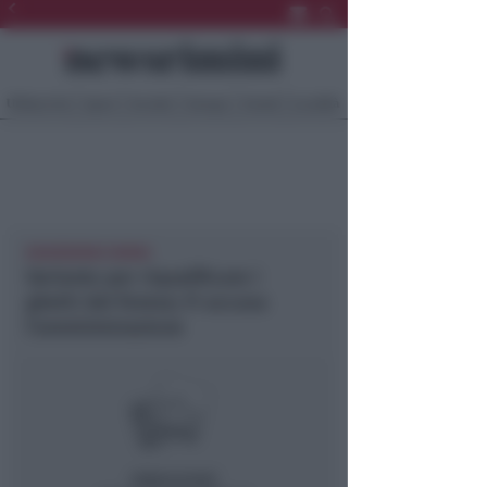
Ultima Ora
Sport
Sociale
Europa
Eventi
Località
NEWSRIMINI RIMINI
Variante per riqualificare i
ghetti del forese; FI accusa
l’amministrazione