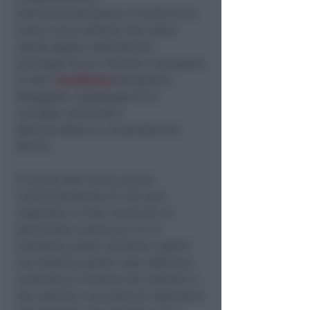
dell’amministrazione, si tratta di un
nuovo carico edilizio che, senza
valide ragioni urbanistiche,
privilegia alcuni cittadini a discapito
di altri.
Ascoltiamo
Alessandro
Ravaglioli, capogruppo FI in
consiglio comunale e
Maurizio Melucci, vicesindaco di
Rimini.
FI, prove alla mano, accusa
l’amministrazione di non aver
rispettato i criteri enunciati. In
particolare, quello per cui si
sarebbero potuti ampliare i ghetti
con almeno quattro case. Abbiamo
ascoltato le richieste dei cittadini e
dei quartieri, cercando di rispondere