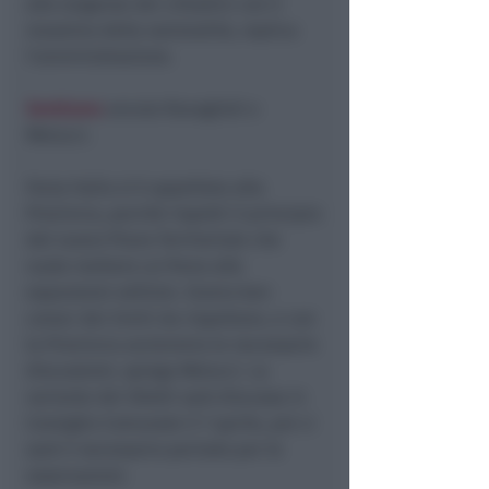
alle esigenze dei cittadini con il
massimo della razionalità, replica
l’amministrazione.
Sentiamo
ancora Ravaglioli e
Melucci.
Forza Italia si è appellata alla
Provincia, perché rispetti il principio
del nuovo Piano Territoriale che
vuole mettere un freno alle
espansioni edilizie. Siamo ben
consci dei limiti da rispettare, e con
la Provincia avvieremo le necessarie
discussioni, spiega Melucci. La
variante dei Ghetti sarà discussa in
Consiglio Comunale il 7 aprile, poi ci
sarà il necessario periodo per le
osservazioni.