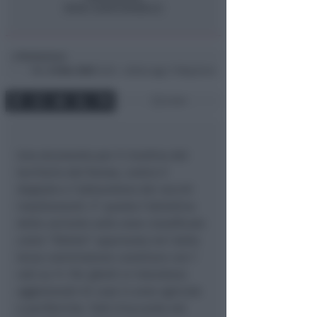
Redazione
di
Mer
23 Mar 2005
12:55 ~ ultimo agg. 11 Mag 04:44
2 min
Uno strumento per il riordino del
territorio del forese, contro il
degrado e l’abbandono dei vecchi
insediamenti. E’ questo l’obiettivo
della variante sulle zone classificate
come “Ghetto” approvata ieri dalla
terza commissione consiliare con 7
voti su 11. Per ghetti si intendono
agglomerati di case in aree agricole
e periferiche. Tutti d’accordo nel