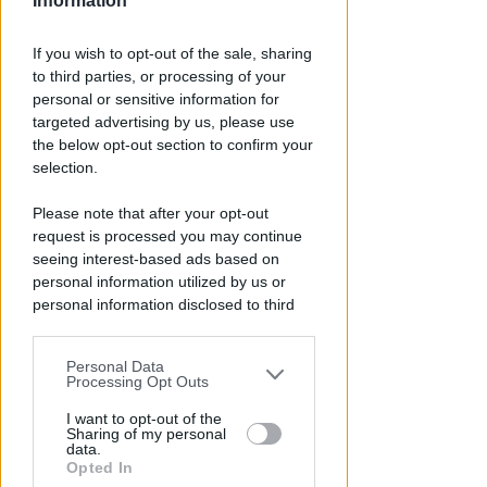
Information
If you wish to opt-out of the sale, sharing
VACANZA TRAGICA
to third parties, or processing of your
Va in caserma per denunciare la
personal or sensitive information for
scomparsa del marito, ma
targeted advertising by us, please use
scopre che è morto
the below opt-out section to confirm your
selection.
Lamberto Abbati
di
Please note that after your opt-out
request is processed you may continue
seeing interest-based ads based on
personal information utilized by us or
personal information disclosed to third
parties prior to your opt-out.
Personal Data
You may separately opt-out of the further
Processing Opt Outs
disclosure of your personal information
by third parties on the IAB’s list of
I want to opt-out of the
DOPO I RECENTI EPISODI
Sharing of my personal
downstream participants.
data.
Sicurezza a Riccione. Il M5S:
Opted In
serve confronto politico serio e