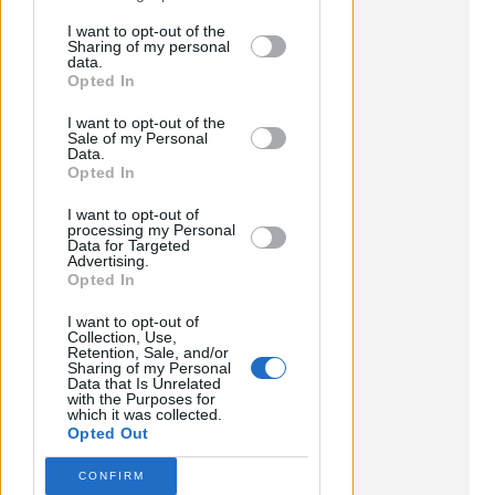
disclosure of your personal information
by third parties on the IAB’s list of
I want to opt-out of the
Sharing of my personal
downstream participants.
data.
Opted In
This information may also be disclosed
Meteo Rimini
I want to opt-out of the
by us to third parties on the IAB’s List of
Sale of my Personal
Downstream Participants that may
Data.
further disclose it to other third parties.
Opted In
LEGGI TUTTE LE NOTIZIE SUL METEO
I want to opt-out of
processing my Personal
Data for Targeted
Advertising.
Opted In
I want to opt-out of
Collection, Use,
Retention, Sale, and/or
Sharing of my Personal
Data that Is Unrelated
with the Purposes for
which it was collected.
Opted Out
CONFIRM