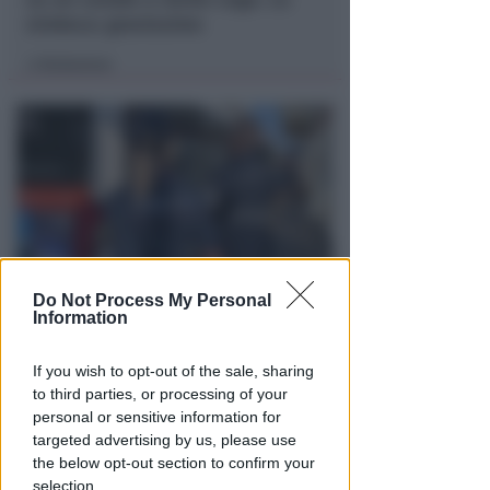
sindaca: gravissimo
Redazione
di
Do Not Process My Personal
VITTIMA UN ANZIANO RIMINESE
Information
Borseggi sul Metromare, ladri
arrestati grazie all'occhio
If you wish to opt-out of the sale, sharing
esperto di un agente
to third parties, or processing of your
personal or sensitive information for
Lamberto Abbati
di
targeted advertising by us, please use
the below opt-out section to confirm your
selection.