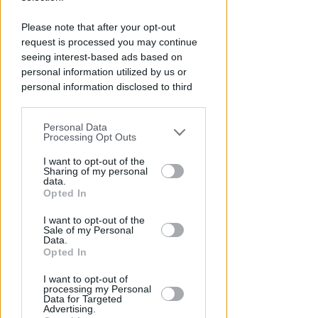
Please note that after your opt-out
request is processed you may continue
seeing interest-based ads based on
personal information utilized by us or
personal information disclosed to third
parties prior to your opt-out.
OSSERVATORIO CGIL INCA
Personal Data
You may separately opt-out of the further
Processing Opt Outs
Allarme infortuni sul lavoro a
disclosure of your personal information
Rimini: +13% nel primo semestre
by third parties on the IAB’s list of
I want to opt-out of the
dell'anno
Sharing of my personal
downstream participants.
data.
Opted In
Redazione
di
This information may also be disclosed
I want to opt-out of the
by us to third parties on the IAB’s List of
Sale of my Personal
Downstream Participants that may
Data.
further disclose it to other third parties.
Opted In
I want to opt-out of
processing my Personal
Data for Targeted
Advertising.