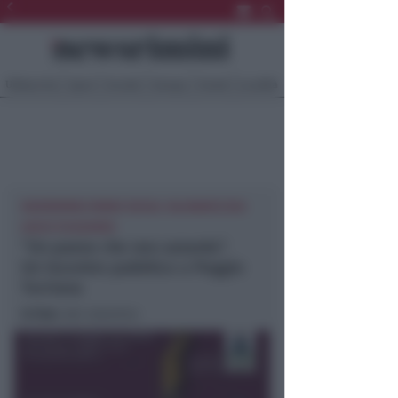
Ultima Ora
Sport
Sociale
Europa
Eventi
Località
NEWSRIMINI RIMINI SOCIAL VALMARECCHIA
GIOCO D'AZZARDO
“Un paese che non azzarda”.
Un incontro pubblico a Poggio
Torriana
In foto
: dal volantino