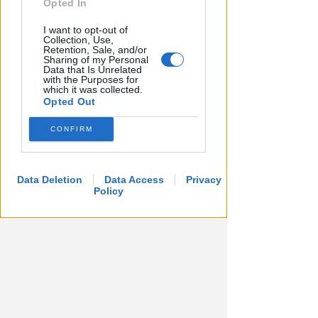
Opted In
I want to opt-out of
Collection, Use,
APPROVATO DAL CDA
Retention, Sale, and/or
Dati in crescita nella semestrale
Sharing of my Personal
Data that Is Unrelated
di IEG, stime al rialzo per
with the Purposes for
which it was collected.
l'esercizio 2026
Opted Out
Redazione
di
CONFIRM
Data Deletion
Data Access
Privacy
Policy