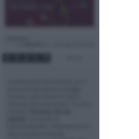
Redazione
di
Lun
1 Mag 2017
15:11 ~ ultimo agg. 20 Mag 04:59
2 min
Le associazioni del territorio con il
patrocinio del Comune di Poggio
Torriana e dell’Unioni di Comuni
Valmarecchia promuovono l’incontro
pubblico
“Un paese che non
azzarda”
: una serata di
sensibilizzazione e informazione sul
tema del gioco d’azzardo.