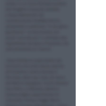
serata in cui Carlo Pantaleo parlerà
del Progetto Comunità Solidale
e Paolo Maroncelli del
Coordinamento SlotMob Rimini,
presenterà la petizione “A che gioco
giochiamo”: un documento con
azioni concrete per il contrasto alla
dipendenza dal gioco d’azzardo, che
sarà presentato ai Comuni.
Sono diverse le associazioni del
territorio che unite hanno aderito
all’iniziativa: Centro Sociale Il
Percorso, Attori per Caso, Gli Amici
del Mulino Sapignoli, Centro Giovani
Ora d’Aria, La Mulnela, Atletico
Santarcangelo, Associazione di
Comunità, Proloco Poggio Berni,
Proloco Torriana Montebello, Centro