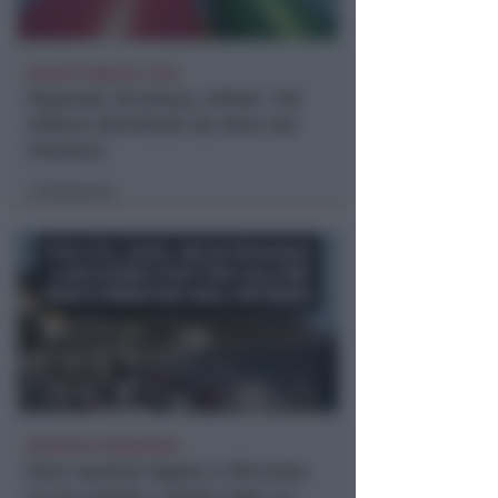
REPORT ANNUALE 2025
Stipendi, forniture, tributi. 145
milioni distribuiti da Hera nel
riminese
Redazione
di
RICHIESTA SPIEGAZIONI
Post razzista legato a Riccione
su un canale a nome Lega. La