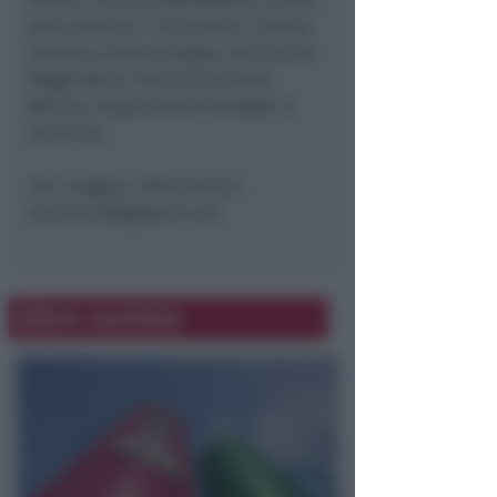
Aiuto alla Vita “Carla Ronci”, Azione
Cattolica Santarcangelo, Parrocchia
Poggio Berni, Parrocchia Santo
Marino e Associazione famiglie in
Cammino.
Per maggiori informazioni:
dicomunità@gmail.com
Altre notizie