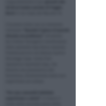
L’appuntamento è per
giovedì alle
20.30 al Centro sociale di Poggio
Berni
in via Costa del Macello 10.
L’incontro inizia con un momento
intitolato
“Quando il gioco d’azzardo
diventa un problema”
introdotto
da Cristian Tamagnini Coordinatore
dello sportello Gap (Gioco Azzardo
Problematico) e da Debora Santini
Psicologa Coop. Cento Fiori
Operatrice Sportello Gap, che
faranno una panoramica del
fenomeno, direttamente dalla loro
esperienza sul campo.
“Per una comunità Solidale:
esperienze e azioni”
, è invece il
titolo della seconda parte della