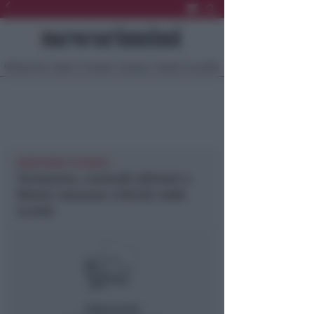
Ultima Ora
Sport
Sociale
Europa
Eventi
Località
MONITORATI 70 EDIFICI
Terremoto, controlli ultimati a
Rimini: nessuna criticità nelle
scuole