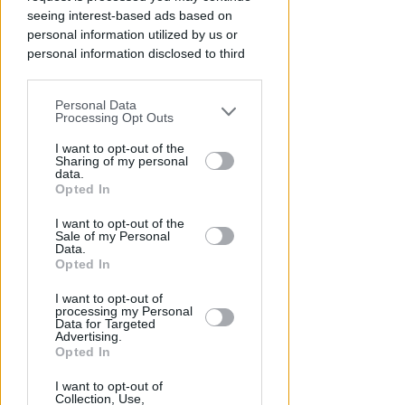
Redazione
di
seeing interest-based ads based on
personal information utilized by us or
personal information disclosed to third
parties prior to your opt-out.
Personal Data
You may separately opt-out of the further
Processing Opt Outs
disclosure of your personal information
by third parties on the IAB’s list of
I want to opt-out of the
Sharing of my personal
downstream participants.
data.
Opted In
This information may also be disclosed
GOLDEN CLUB RIMINI
I want to opt-out of the
by us to third parties on the IAB’s List of
Sale of my Personal
A Brayan Schiaratura e Federica
Downstream Participants that may
Data.
Moroni vanno i favori della 7ª
further disclose it to other third parties.
Opted In
Guarda Rimini
I want to opt-out of
processing my Personal
Icaro Sport
di
Data for Targeted
Advertising.
Opted In
I want to opt-out of
Collection, Use,