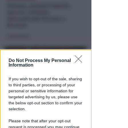
Violenza, pedopornografia,
spaccio. Latitante
internazionale fermato a
Riccione
Redazione
di
Do Not Process My Personal
Information
If you wish to opt-out of the sale, sharing
to third parties, or processing of your
personal or sensitive information for
targeted advertising by us, please use
IL DEPUTATO PD INTERROGA
the below opt-out section to confirm your
Post razzista legato a Riccione.
selection.
Gnassi: Salvini dica se social è
della Lega
Please note that after your opt-out
request is processed you may continue