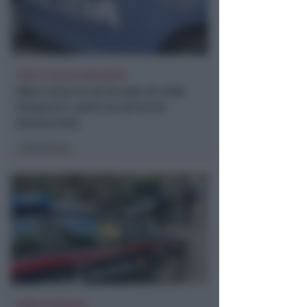
FERITI E LOCALE DEVASTATO
Maxi rissa in un locale di viale
Vespucci: sette le persone
denunciate
Redazione
di
SARÀ ESTRADATO