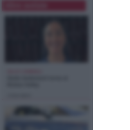
Altre notizie
VOLLEY C FEMMINILE
Giada Godenzoni torna al
Riviera Volley
Icaro Sport
di