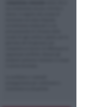
competenza comunale
senza che si
sia evidenziata alcuna criticità o
danno. In seguito alla scossa di
terremoto era stata disposta
un’ordinanza sindacale in via
precauzionale di chiusura delle
scuole di ogni ordine e grado, per la
giornata del 26 gennaio, per
consentire ai tecnici di effettuare le
opportune verifiche. Domani gli
studenti potranno rientrare in classe
in piena sicurezza.
Le verifiche e i controlli
proseguiranno per continuare a
monitorare la situazione.