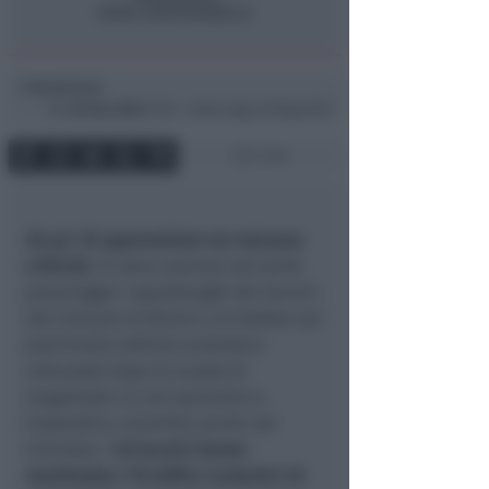
Redazione
di
Gio
26 Gen 2023
17:50 ~ ultimo agg. 30 Mag 05:59
1 min
Un po’ di apprensione ma nessuna
criticità
. Si sono conclusi nel tardo
pomeriggio i sopralluoghi dei tecnici
del Comune di Rimini e di Anthea sul
patrimonio edilizio scolastico
comunale dopo la scossa di
magnitudo 4,1 con epicentro a
Cesenatico, avvertita anche nel
riminese. I
40 tecnici hanno
monitorato i 70 edifici scolastici di