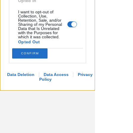
Opted In
I want to opt-out of
Collection, Use,
Retention, Sale, and/or
Sharing of my Personal
DRAMMA IN MARE
Data that Is Unrelated
Stroncato in acqua da un
with the Purposes for
which it was collected.
malore, turista 65enne perde la
Opted Out
vita a Riccione
CONFIRM
Lamberto Abbati
di
Data Deletion
Data Access
Privacy
Policy
I GENITORI ORIGINARI DI RIMINI
Muore a 19 anni Tommaso