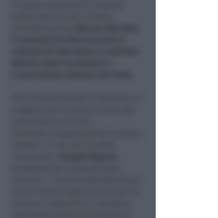
in questo momento di empasse
politica per la città. Si tratta
dell’associazione
Alba per Riccione,
il consorzio di viale Ceccarini, il
comitato di viale Dante, il comitato
Marina centro via Gramsci e
l’associazione culturale del Porto.
Una necessità quella di elaborare un
progetto unico, anche su invito del
commissario, ma che è
diventata un’opportunità di lavorare
insieme. “
E’ per noi una sfida
importante –
Giorgio Mignani
,
presidente del Consorzio Viale
Ceccarini
– Avevamo già fatto alcuni
eventi insieme negli anni scorsi, ma
sempre di supporto al calendario
approntato dall’amministrazione.