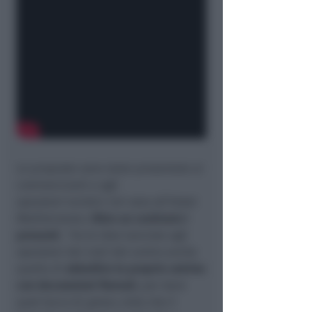
Le proposte sono state presentate ai
commercianti e agli
operatori turistici ieri sera all’Hotel
Mediterraneo.
Oltre un centinaio i
presenti
. Tra le idee lanciate agli
operatori dei viali del centro anche
quella di
abbellire le proprie vetrine
con decorazioni floreali
, per dare
quel tocco di
green
, visto che il