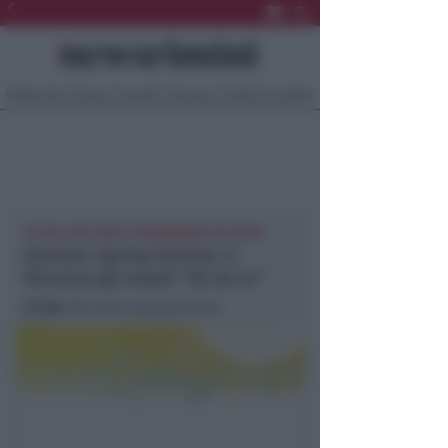
Ultima Ora
Sport
Sociale
Europa
Eventi
Località
ATTUALITÀ EVENTI NEWSRIMINI RICCIONE
Summer Spring Festival. A
Riccione gli eventi “fai da te”
In foto
: Riccione spring festival