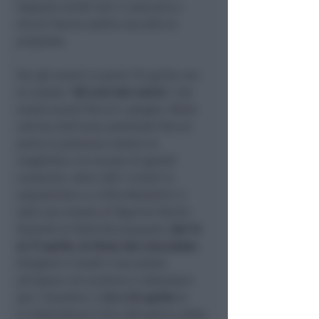
tappeto verde non ci sarà più; e
alcuni hanno subito raccolto la
proposta.
Per gli eventi si parte l’8 aprile con
la mostra “
Gli eroi del calcio
”, che
andrà avanti fino al 4 giugno. Nelle
vetrine dell’area pedonale fino al
porto si potranno vedere le
magliette e le scarpe di grandi
campioni, oltre 400 i cimeli in
esposizione e a Villa Mussolini ci
sarà una mostra di figurine Panini.
Durante le festività pasquali,
dal 14
al 17 aprile, la festa del cioccolato
.
Artigiani e mastri cioccolatai
all’opera con sculture e laboratori
per i bambini, il
24 e 25 aprile
(o
in alternativa il 29 e 30) sarà la volta