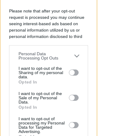
Please note that after your opt-out
request is processed you may continue
seeing interest-based ads based on
personal information utilized by us or
personal information disclosed to third
parties prior to your opt-out.
Personal Data
You may separately opt-out of the further
Processing Opt Outs
disclosure of your personal information
VOLLEY B MASCHILE
by third parties on the IAB’s list of
I want to opt-out of the
Prime Cleaning Riccione: Evis
Sharing of my personal
downstream participants.
data.
Dishani confermato
Opted In
This information may also be disclosed
Icaro Sport
di
I want to opt-out of the
by us to third parties on the IAB’s List of
Sale of my Personal
Downstream Participants that may
Data.
further disclose it to other third parties.
Opted In
I want to opt-out of
processing my Personal
Data for Targeted
Advertising.