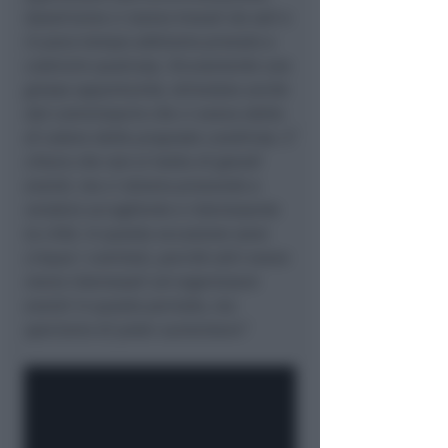
Quest’anno ci siamo trovati da soli e
in poco tempo abbiamo provato a
costruire qualcosa. Sicuramente una
grossa opportunità, stimolata anche
dal commissario che ci aveva detto
di volere delle proposte condivise. E’
chiaro che non si tratta di grandi
eventi, ma ci stiamo provando a
rendere accogliente e interessante
la città. In questa occasione sono
cinque i comitati, perché altri erano
meno interessati ad organizzare
eventi in questo periodo, ma
speriamo di poter aumentare”.