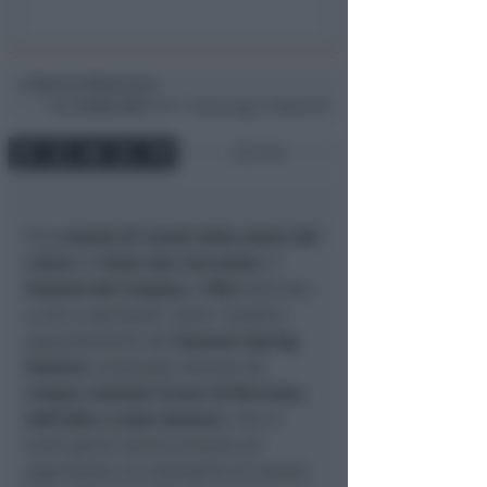
Simona Mulazzani
di
Mar
28 Mar 2017
13:17 ~ ultimo agg. 24 Mag 19:24
3 min
Una
mostra di cimeli della storia del
calcio
, la
festa del cioccolato
, il
festival del Cosplay
e
VSQ
dedicato
a vini e spumanti. Sono i quattro
appuntamenti del
Summer Spring
festival
, promosso insieme da
cinque comitati d’area di Riccione,
dall’alba a viale Gramsci
, che in
venti giorni hanno provato ad
approntare un calendario di eventi,