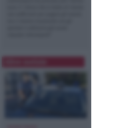
commissario ha previsto altri 10mila
euro. E’ chiaro che si tratta di risorse
non sufficienti per pagare gli eventi,
ma ci stiamo muovendo con gli
sponsor e abbiamo già avuto
risposte interessanti
“
Altre notizie
VACANZA TRAGICA