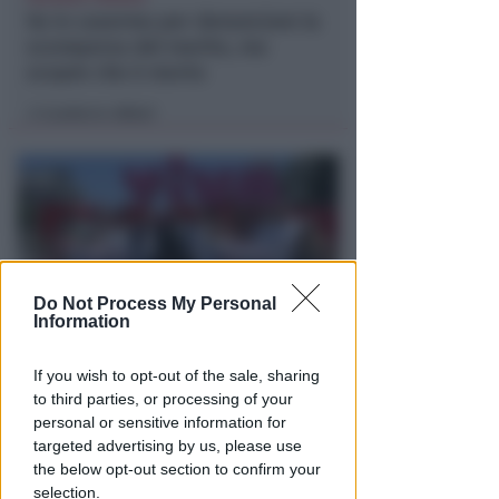
Va in caserma per denunciare la
scomparsa del marito, ma
scopre che è morto
Lamberto Abbati
di
Do Not Process My Personal
Information
DOPO I RECENTI EPISODI
If you wish to opt-out of the sale, sharing
Sicurezza a Riccione. Il M5S:
to third parties, or processing of your
serve confronto politico serio e
personal or sensitive information for
non scaricabarile
targeted advertising by us, please use
the below opt-out section to confirm your
Redazione
di
selection.