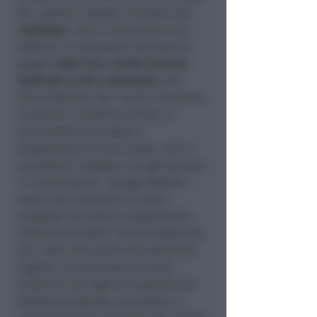
dei costumi colorati e bizzarri dei
cosplayer
, che si riuniscono in un
Festival. In calendario all’inizio di
giugno,
dall’1 al 4, anche l’evento
dedicato a vini e spumanti
, alla
terza edizione. Per i primi tre eventi,
il quarto è iniziativa privata, il
commissario ha messo a
disposizione alcune risorse, che si
cercherà di integrare con gli sponsor.
“
Il commissario –
spiega Mignani
–
dopo aver ascoltato le nostre
proposte ha messo a disposizione
20mila euro della risorse pubbliche,
poi, visto che quest’anno dovremo
pagare l’occupazione di suolo
pubblico che negli ani passati una
delibera di giunta cancellava, il