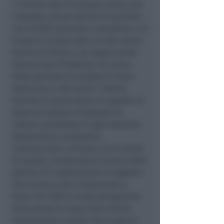
Il ritrovo alle 9 in piazza Cavour poi
il gruppo, alcune decine di persone
con cartelli striscioni e bandiere, si è
mosso in corteo nelle vie del centro
storico di Rimini, con tappa anche
davanti alla Prefettura. Al centro
della giornata di sciopero il tema
della pace e del lavoro. USB ha
lanciato in particolare un appello al
Governo italiano chiedendo la
rottura immediata di ogni rapporto
diplomatico, economico,
commerciale e militare con lo Stato
di Israele, rimettendo al centro delle
politica di cooperazione la tragedia
che ancora si sta consumando a
Gaza. Per USB le scelte del governo
sono anche la causa delle derive
economiche e sociali che la guerra