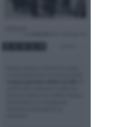
Redazione
di
Lun
18 Mag 2026
12:49 ~ ultimo agg. 14:59
1 min
Questa mattina a Rimini si è svolta
la manifestazione in occasione dello
sciopero generale indetto da USB
. Al
centro della protesta le scelte del
Governo italiano sul conflitto israelo-
palestinese e le conseguenze
economica della guerra sui
lavoratori.