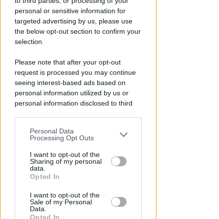
to third parties, or processing of your
personal or sensitive information for
targeted advertising by us, please use
the below opt-out section to confirm your
selection.
DALL'8 AL 15 AGOSTO
Please note that after your opt-out
Ballo abusivo e feste a
request is processed you may continue
pagamento senza licenza.
seeing interest-based ads based on
Chiude per 7 giorni il Mojito
personal information utilized by us or
personal information disclosed to third
Redazione
di
parties prior to your opt-out.
Personal Data
You may separately opt-out of the further
Processing Opt Outs
disclosure of your personal information
by third parties on the IAB’s list of
I want to opt-out of the
Sharing of my personal
downstream participants.
data.
Opted In
This information may also be disclosed
I want to opt-out of the
by us to third parties on the IAB’s List of
Sale of my Personal
Downstream Participants that may
Data.
further disclose it to other third parties.
Opted In