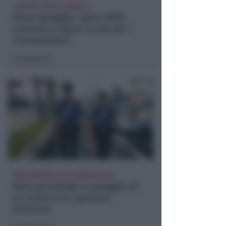
"SCEMPIO INTOLLERABILE"
Piano Spiaggia. Spina (FdI):
cemento e spese in più per i
concessionari
Redazione
di
INSEGUIMENTO SUL BAGNASCIUGA
Ruba portafogli in spiaggia ad
un turista e lo spintona.
Arrestato