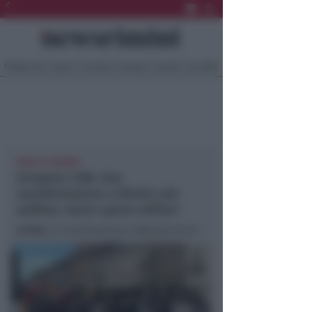
Ultima Ora
Sport
Sociale
Europa
Eventi
Località
PACE E LAVORO
Sciopero USB. Una
manifestazione a Rimini: più
welfare, meno spese militari
In foto
: la manifestazione (@newsrimini)