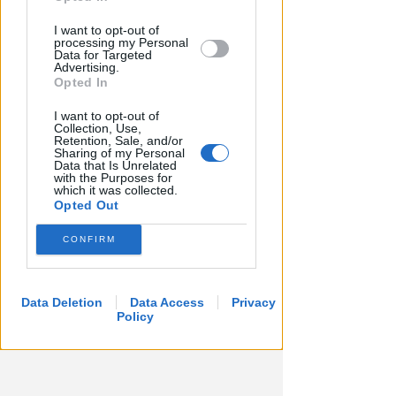
INDAGANO I CARABINIERI
Furto del Tabernacolo a San
I want to opt-out of
processing my Personal
Giorgio: sacerdoti di Cattolica
Data for Targeted
vicini alla comunità
Advertising.
Opted In
Redazione
di
I want to opt-out of
Collection, Use,
Retention, Sale, and/or
Sharing of my Personal
Data that Is Unrelated
with the Purposes for
which it was collected.
Opted Out
CONFIRM
Data Deletion
Data Access
Privacy
Policy