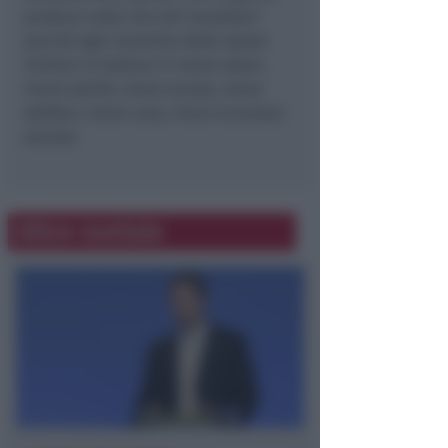
produce sulla vita dei lavoratori
perché ogni aumento delle spese
militari si traduce in meno salari,
meno sanità, meno scuola, meno
welfare, meno casa, meno sicurezza
sociale.
Altre notizie