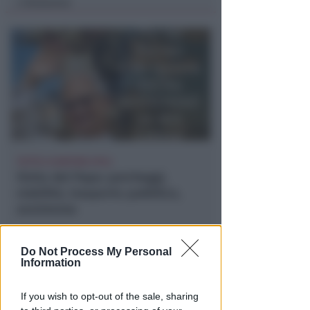
Redazione
di
TUTTE LE NOTIZIE UTILI
Visita del Papa: parcheggi,
viabilità, trasporto pubblico,
assistenza
Redazione
di
Do Not Process My Personal
Information
If you wish to opt-out of the sale, sharing