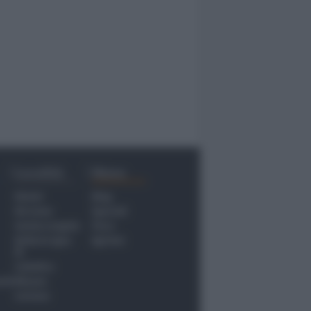
Località
Menu
Rimini
Blog
Riccione
Speciali
Santarcangelo
Fiera
Bellaria Igea
Agrinet
M.
Cattolica
nti
Misano
Coriano