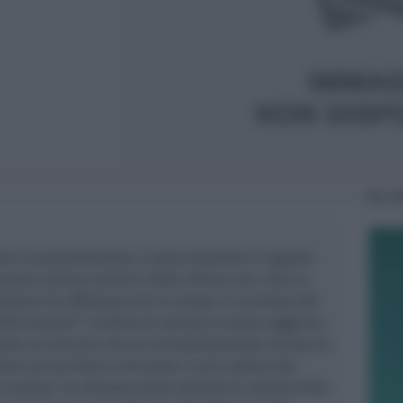
Mar
3
ta il provvedimento, è stata adottata in seguito
ciame sismico sismico delle ultime ore, vista la
azioni da effettuare per la messa in scurezza del
la frazioni”. L’ordine di servizio è stato suggerito
Aquila al Comune che ha immediatamente inviato la
one sul territorio comunale, il più colpito dal
 ordina “la chiusura delle attività di cantiere fino