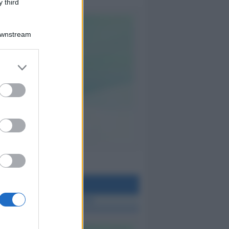
 third
Downstream
teo Rimini
 TUTTE LE NOTIZIE SUL METEO