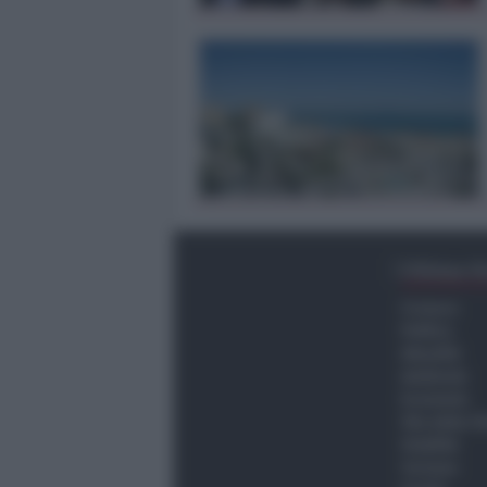
Ultima O
Cronaca
Politica
Attualità
Ambiente
Economia
Vita della C
Viabilità
Turismo