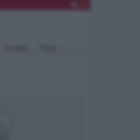
Rimini
Blog
Riccione
Speciali
Santarcangelo
Fiera
Bellaria Igea
Agrinet
M.
Cattolica
Misano
Località
Menu
Coriano
Rimini
Blog
Riccione
Speciali
Santarcangelo
Fiera
Bellaria Igea M.
Agrinet
Cattolica
Misano
Coriano