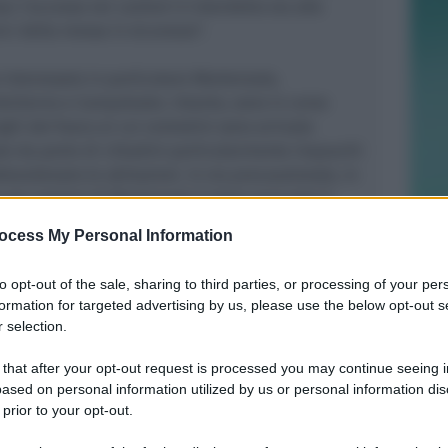
: l’accesso nei cantieri è interdetto sia alle
ci della messa in sicurezza”.
interessato in particolare Montereale,
miterno e Campotosto. Intanto, sono in corso
igili del fuoco ai cui centralini sono arrivate
 da parte di cittadini particolarmente impauriti
bandonato le abitazioni. In via precauzionale, in
 per anziani di Montereale è stato evacuato il
ocess My Personal Information
 con il sindaco dell’Aquila, Massimo Cialente, i
to opt-out of the sale, sharing to third parties, or processing of your per
i locali, delle forze dell’ordine e dei Vigili del
formation for targeted advertising by us, please use the below opt-out s
 Civile, è stato convocato per fare il punto sulla
 selection.
o sciame sismico dei monti Reatini il cui epicentro
alta valle dell’Aterno che ricadono nella provincia
 that after your opt-out request is processed you may continue seeing i
ased on personal information utilized by us or personal information dis
 prior to your opt-out.
incremento dello sciame sismico delle ultime ore,
Massimo Cialente, ricorda a tutti i cittadini che è