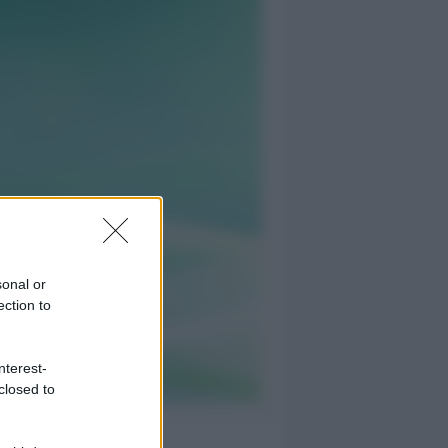
sonal or
ection to
nterest-
closed to