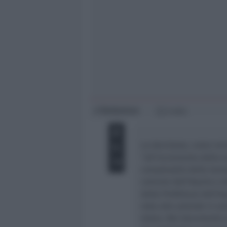
Giovani
Università
Redazione
di
2 min
La decisione, come reci
“all’incremento dello s
complessità delle lavor
comune dell’Aquila e del
dalla Prefettura dell’
nota alle aziende in azi
sisma. Nel documento si