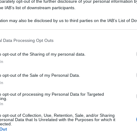
rately opt-out of the further disclosure of your personal information by
i entrare, per qualsiasi ragione, nelle case
he IAB’s list of downstream participants.
(salvo caso di agibilità parziale), C, E e F sia del
he delle frazioni. Il primo cittadino ricorda inoltre
tion may also be disclosed by us to third parties on the IAB’s List of 
nche la sosta e il passaggio nelle adiacenze di
 that may further disclose it to other third parties.
l Data Processing Opt Outs
o opt-out of the Sharing of my personal data.
In
VISITE GUIDATE TEATRALIZZATE
o opt-out of the Sale of my Personal Data.
Insolitour Rimini, aperte le
In
prenotazioni per le due date di
to opt-out of processing my Personal Data for Targeted
agosto
ing.
In
Me
Redazione
di
o opt-out of Collection, Use, Retention, Sale, and/or Sharing
ersonal Data that Is Unrelated with the Purposes for which it
LEGGI
lected.
ENORME DANNO DI IMMAGINE
Out
Licenze sospese a chi lavora tra