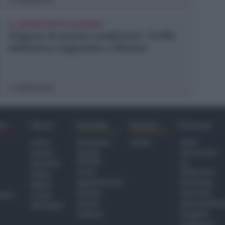
IL COMUNE METTE IN GUARDIA
Fingono di essere carabinieri. Truffa
telefonica segnalata a Misano
Redazione
di
ra
Sport
Sociale
Eventi
Europa
Calcio
Redazione
Eventi
Home
Basket
Perché
Fake & Fact
Sociale
Baseball
TG
Focus
Newsroom
Volley
Appuntamenti
GR Europa
Motori
Dossier
Interviste
hiesa
Tennis
Servizi
Approfondime
Altri Sport
Podcast
Progetto
Redazione