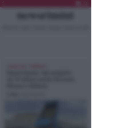
Ultima Ora
Sport
Sociale
Europa
Eventi
Località
LAVORI DAL 7 FEBBRAIO
Ripascimento. Nel progetto
da 19 milioni anche Riccione,
Misano e Bellaria
In foto
: ripascimento