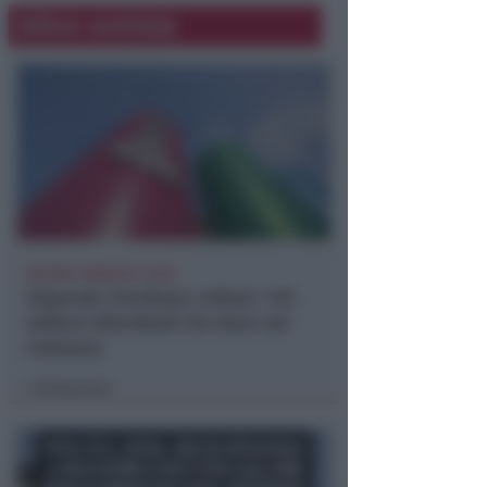
Altre notizie
REPORT ANNUALE 2025
Stipendi, forniture, tributi. 145
milioni distribuiti da Hera nel
riminese
Redazione
di