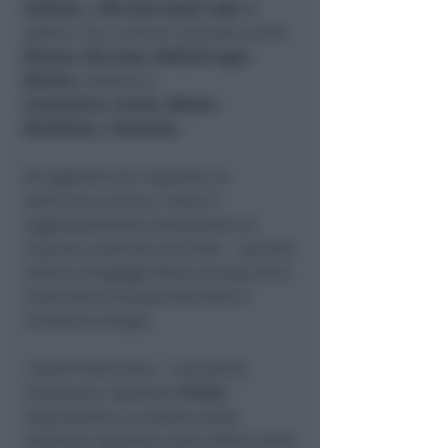
milione
e
100 mila metri cubi
di
sabbia. Tra i comuni coinvolti anche
Misano
,
Riccione
,
Bellaria Igea
Marina
, insieme a
Cesenatico
,
Cervia
,
Milano
Marittima
e
Ravenna
.
Ad aggiudicarsi l’appalto, la
settimana scorsa, è stato il
raggruppamento temporaneo di
imprese costituito da Sidra – Società
Italiana Dragaggi (Deme Group), Rcm
Costruzioni (Gruppo Rainone) e
Consorzio Integra.
“
Quest’intervento
– commenta
l’assessore regionale
Priolo
–
rappresenta un pilastro della
strategia regionale della difesa della