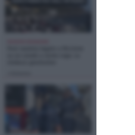
RICHIESTA SPIEGAZIONI
Post razzista legato a Riccione
su un canale a nome Lega. La
sindaca: gravissimo
Redazione
di