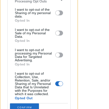
Processing Opt Outs
disclosure of your personal information
Redazione
di
by third parties on the IAB’s list of
I want to opt-out of the
Sharing of my personal
downstream participants.
data.
Opted In
This information may also be disclosed
I want to opt-out of the
by us to third parties on the IAB’s List of
Sale of my Personal
Downstream Participants that may
Data.
further disclose it to other third parties.
Opted In
I want to opt-out of
processing my Personal
Data for Targeted
Advertising.
APPROVATO DAL CDA
Opted In
Dati in crescita nella semestrale
di IEG, stime al rialzo per
I want to opt-out of
l'esercizio 2026
Collection, Use,
Retention, Sale, and/or
Sharing of my Personal
Redazione
di
Data that Is Unrelated
with the Purposes for
which it was collected.
Opted Out
CONFIRM