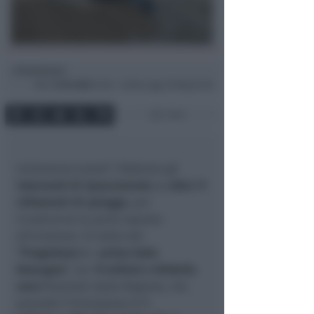
Redazione
di
Mer
2 Feb 2022
15:20 ~ ultimo agg. 29 Mag 07:28
1 min
Inizieranno lunedì 7 febbraio gli
interventi di ripascimento
su
oltre 11
chilometri di spiagge
, per
ricostruirne la parte esposta
all’erosione. Si tratta del
“Progettone 4 – primo lotto
Romagna”
, da 1
9 milioni e 650mila
euro
finanziati dalla Regione, che
prevede l’immissione di
1