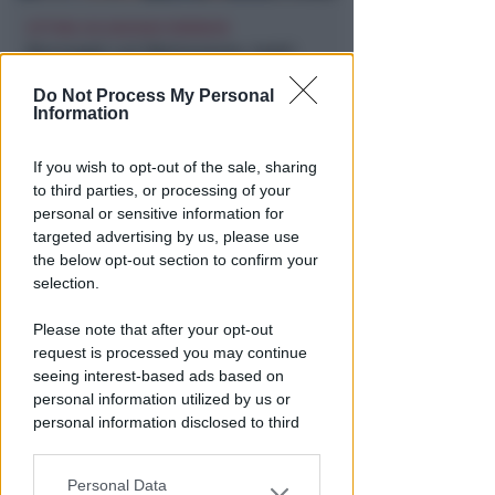
VITTIMA UN ANZIANO RIMINESE
Borseggi sul Metromare, ladri
arrestati grazie all'occhio
Do Not Process My Personal
esperto di un agente
Information
Lamberto Abbati
di
If you wish to opt-out of the sale, sharing
to third parties, or processing of your
personal or sensitive information for
targeted advertising by us, please use
the below opt-out section to confirm your
selection.
Please note that after your opt-out
request is processed you may continue
seeing interest-based ads based on
OSSERVATORIO CGIL INCA
personal information utilized by us or
Allarme infortuni sul lavoro a
personal information disclosed to third
Rimini: +13% nel primo semestre
parties prior to your opt-out.
dell'anno
Personal Data
You may separately opt-out of the further