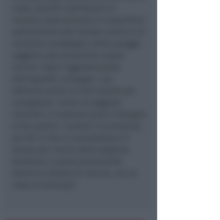
costa, poiché contribuisce in
maniera determinante al riequilibrio
sedimentario del litorale marino e al
ripristino morfologico delle spiagge
soggette alle dinamiche meteo-
marine. Dopo l’aggiudicazione
dell’appalto- prosegue- non
abbiamo perso un solo istante per
consegnare i lavori al soggetto
vincitore. Ci eravamo presi l’impegno
di far partire i cantieri in primavera,
per far sì che si concludessero in
tempo per l’avvio della stagione
balneare, e siamo pienamente
dentro la tabella di marcia, con un
mese di anticipo
”.