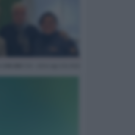
ar
6 Dic 2022
11:35 ~ ultimo agg. 6 Giu 09:26