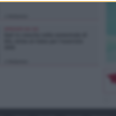
Redazione
di
APPROVATO DAL CDA
Dati in crescita nella semestrale di
IEG, stime al rialzo per l'esercizio
2026
Redazione
di