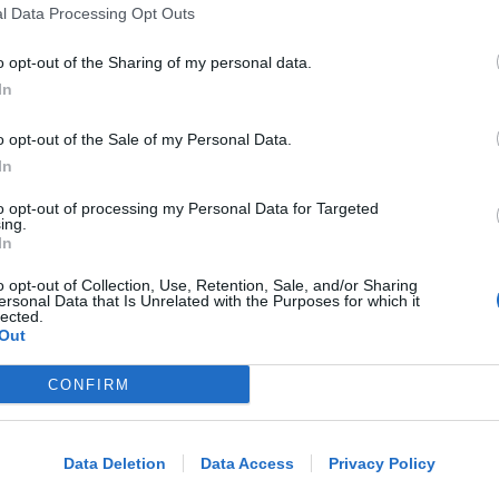
l Data Processing Opt Outs
RICHIESTA SPIEGAZIONI
Post razzista legato a Riccione su un
o opt-out of the Sharing of my personal data.
canale a nome Lega. La sindaca:
In
gravissimo
o opt-out of the Sale of my Personal Data.
In
Redazione
di
to opt-out of processing my Personal Data for Targeted
ing.
VITTIMA UN ANZIANO RIMINESE
In
Borseggi sul Metromare, ladri
arrestati grazie all'occhio esperto di
o opt-out of Collection, Use, Retention, Sale, and/or Sharing
ersonal Data that Is Unrelated with the Purposes for which it
un agente
lected.
Out
Lamberto Abbati
di
CONFIRM
Me
OSSERVATORIO CGIL INCA
LEGGI
Allarme infortuni sul lavoro a Rimini:
Data Deletion
Data Access
Privacy Policy
+13% nel primo semestre dell'anno