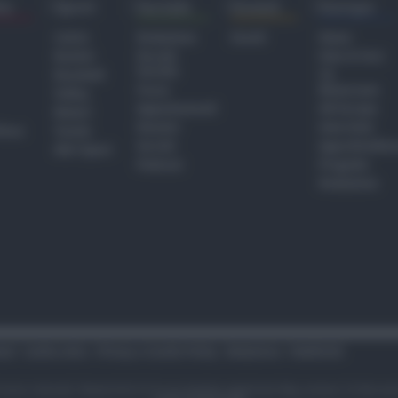
ra
Sport
Sociale
Eventi
Europa
Calcio
Redazione
Eventi
Home
Basket
Perché
Fake & Fact
Sociale
Baseball
TG
Focus
Newsroom
Volley
Appuntamenti
GR Europa
Motori
Dossier
Interviste
hiesa
Tennis
Servizi
Approfondime
Altri Sport
Podcast
Progetto
Redazione
tari
Codice etico
Privacy e Cookie Policy
Redazione
Pubblicità
i sono riservati. Newsrimini.it è una testata registrata Reg. presso il tribuna