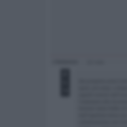
Giovani
Università
Redazione
di
1 min
Dal prossimo anno l’am
spazi, più ampi, a dispo
aspetti emersi nell’inc
l’assessore alla sicure
funzioni della Polfer 
dall’ispettore Anna Le
collaborazione con l’am