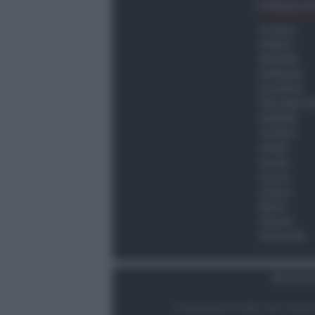
Ultima O
Cronaca
Politica
Attualità
Ambiente
Economia
Vita della C
Viabilità
Turismo
Sanità
Scuola
Lavoro
Cultura
Meteo
Giovani
Università
Dati Socie
© Newsrimini.it 2025. Tutti i diritt