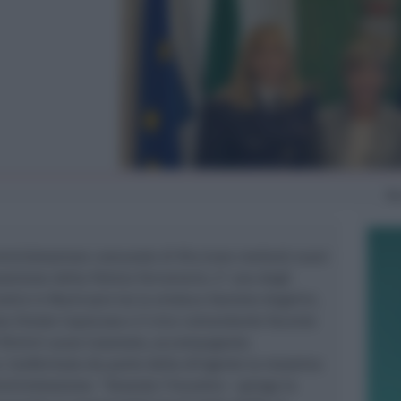
M
ministrazione comunale di Riccione metterà nuovi
sizione della Polizia Ferroviaria. E’ uno degli
ontro in Municipio tra la sindaca Daniela Angelini,
zza Oreste Capocasa e il vice comandante facente
di Rimini Laura Casonato, accompagnata
o. Confermata da parte della dirigente la massima
ministrazione. “
Durante l’incontro
– spiega la