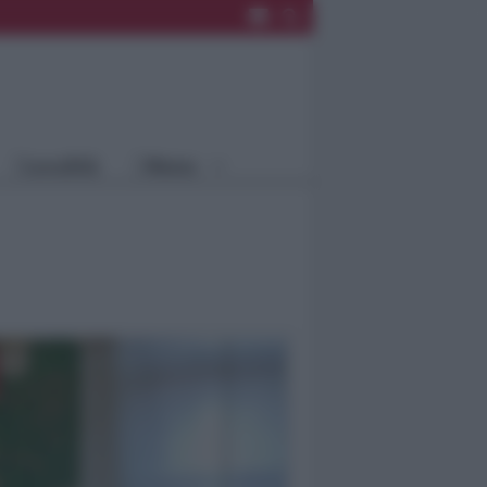
Rimini
Blog
Riccione
Speciali
Santarcangelo
Fiera
Bellaria Igea
Agrinet
M.
Cattolica
Misano
Località
Menu
Coriano
Rimini
Blog
Riccione
Speciali
Santarcangelo
Fiera
Bellaria Igea M.
Agrinet
Cattolica
Misano
Coriano