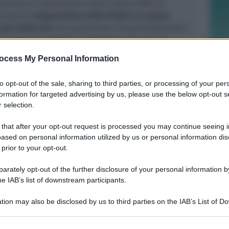
ciato ai responsabili locali della Polfer la
 mettere
a disposizione della Polizia un ampio
sede dello Iat)
. Una postazione che permetterebbe
a di avere uno spazio e proseguire sul percorso
 estate: massimo e concreto contributo soprattutto
ocess My Personal Information
ntrolli e i fermi in Stazione. Sarà inoltre
ione tra il nostro corpo di Polizia Locale e la
to opt-out of the sale, sharing to third parties, or processing of your per
formation for targeted advertising by us, please use the below opt-out s
 selection.
 that after your opt-out request is processed you may continue seeing i
ased on personal information utilized by us or personal information dis
 prior to your opt-out.
REPORT ANNUALE 2025
Stipendi, forniture, tributi. 145
rately opt-out of the further disclosure of your personal information by
milioni distribuiti da Hera nel
he IAB’s list of downstream participants.
riminese
tion may also be disclosed by us to third parties on the IAB’s List of 
 that may further disclose it to other third parties.
Redazione
di