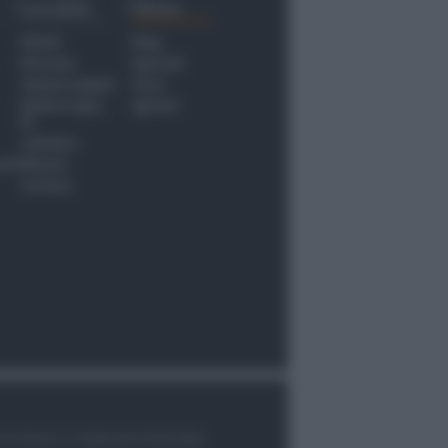
Località
Menu
Rimini
Blog
Riccione
Speciali
Santarcangelo
Fiera
Bellaria Igea
Agrinet
M.
Cattolica
nti
Misano
Coriano
le di Rimini n.7/2003 del 07/05/2003,